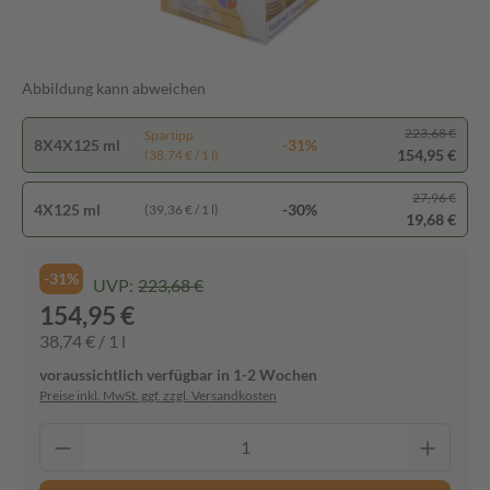
Abbildung kann abweichen
223,68 €
Spartipp
8X4X125 ml
-31%
154,95 €
(38,74 € / 1 l)
27,96 €
4X125 ml
-30%
(39,36 € / 1 l)
19,68 €
-31%
UVP:
223,68 €
154,95 €
38,74 € / 1 l
voraussichtlich verfügbar in 1-2 Wochen
Preise inkl. MwSt. ggf. zzgl. Versandkosten