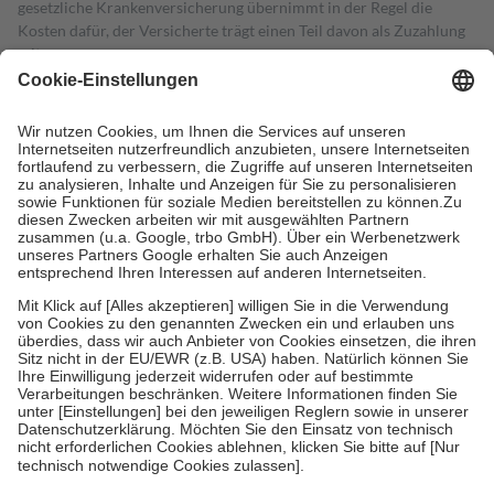
gesetzliche Krankenversicherung übernimmt in der Regel die
Kosten dafür, der Versicherte trägt einen Teil davon als Zuzahlung
mit.
Grundsätzlich leisten Mitglieder Zuzahlungen in Höhe von zehn
Prozent des Abgabepreises,
mindestens
jedoch
fünf Euro
und
höchstens zehn Euro.
Es sind jedoch nie mehr als die tatsächlichen
Kosten der Leistung zu entrichten.
Diese Regeln gelten grundsätzlich auch für Online-Apotheken.
Bei Heilmitteln und häuslicher Krankenpflege beträgt die
Zuzahlung zehn Prozent der Kosten sowie zehn Euro je
Verordnung.
Um das Engagement der Versicherten für ihre eigene Gesundheit zu
stärken und die besondere Stellung der Familie zu unterstützen,
fallen
keine Zuzahlungen
an bei:
• Kindern und Jugendlichen bis zum vollendeten 18. Lebensjahr
mit Ausnahme der Fahrkosten
• Untersuchungen zur Vorsorge und Früherkennung, die von der
GKV getragen werden
• empfohlenen Schutzimpfungen
• Harn- und Blutteststreifen
Wir nutzen Trusted Shops als unabhängigen Dienstleister für die