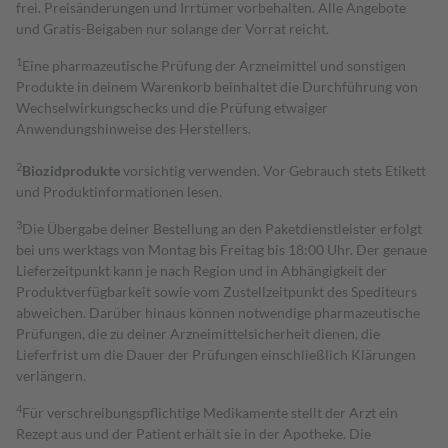
frei. Preisänderungen und Irrtümer vorbehalten. Alle Angebote
und Gratis-Beigaben nur solange der Vorrat reicht.
1
Eine pharmazeutische Prüfung der Arzneimittel und sonstigen
Produkte in deinem Warenkorb beinhaltet die Durchführung von
Wechselwirkungschecks und die Prüfung etwaiger
Anwendungshinweise des Herstellers.
2
Biozidprodukte
vorsichtig verwenden. Vor Gebrauch stets Etikett
und Produktinformationen lesen.
3
Die Übergabe deiner Bestellung an den Paketdienstleister erfolgt
bei uns werktags von Montag bis Freitag bis 18:00 Uhr. Der genaue
Lieferzeitpunkt kann je nach Region und in Abhängigkeit der
Produktverfügbarkeit sowie vom Zustellzeitpunkt des Spediteurs
abweichen. Darüber hinaus können notwendige pharmazeutische
Prüfungen, die zu deiner Arzneimittelsicherheit dienen, die
Lieferfrist um die Dauer der Prüfungen einschließlich Klärungen
verlängern.
4
Für verschreibungspflichtige Medikamente stellt der Arzt ein
Rezept aus und der Patient erhält sie in der Apotheke. Die