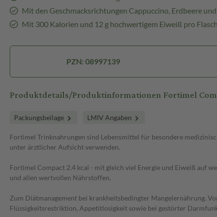
Mit den Geschmacksrichtungen Cappuccino, Erdbeere und 
Mit 300 Kalorien und 12 g hochwertigem Eiweiß pro Flasc
PZN: 08997139
Produktdetails/Produktinformationen Fortimel Com
Packungsbeilage
LMIV Angaben
Fortimel Trinknahrungen sind Lebensmittel für besondere medizinis
unter ärztlicher Aufsicht verwenden.
Fortimel Compact 2.4 kcal - mit gleich viel Energie und Eiweiß auf 
und allen wertvollen Nährstoffen.
Zum Diätmanagement bei krankheitsbedingter Mangelernährung. Vor 
Flüssigkeitsrestriktion, Appetitlosigkeit sowie bei gestörter Darmfunk