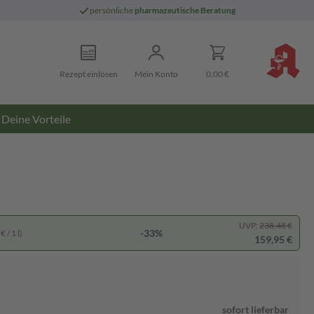
persönliche
pharmazeutische Beratung
Rezept einlösen
Mein Konto
0,00 €
Deine Vorteile
UVP:
238,48 €
-33%
 / 1 l)
159,95 €
sofort lieferbar