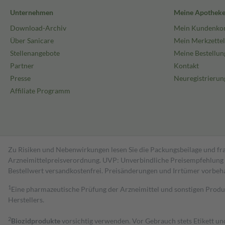
Unternehmen
Meine Apothek
Download-Archiv
Mein Kundenko
Über Sanicare
Mein Merkzettel
Stellenangebote
Meine Bestellun
Partner
Kontakt
Presse
Neuregistrierun
Affiliate Programm
Zu Risiken und Nebenwirkungen lesen Sie die Packungsbeilage und fra
Arzneimittelpreisverordnung. UVP: Unverbindliche Preisempfehlung de
Bestell­wert versand­kosten­frei. Preisänderungen und Irrtümer vorbeh
1
Eine pharmazeutische Prüfung der Arzneimittel und sonstigen Pro
Herstellers.
2
Biozidprodukte
vorsichtig verwenden. Vor Gebrauch stets Etikett u