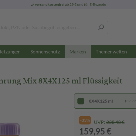
versandkostenfrei
ab 29 € und für E-Rezepte
letzungen
Sonnenschutz
Themenwelten
Marken
ahrung Mix 8X4X125 ml Flüssigkeit
8X4X125 ml
(39,99 €
-33%
UVP:
238,48 €
159,95 €