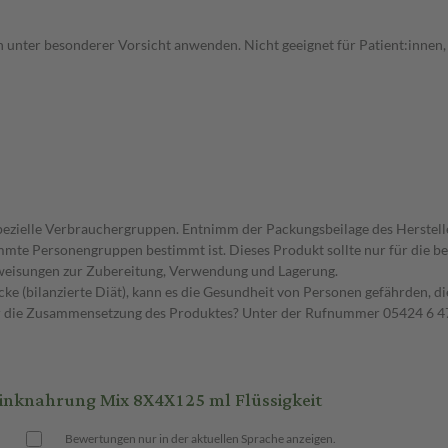
n unter besonderer Vorsicht anwenden. Nicht geeignet für Patient:innen, d
spezielle Verbrauchergruppen. Entnimm der Packungsbeilage des Herstell
timmte Personengruppen bestimmt ist. Dieses Produkt sollte nur für die
nweisungen zur Zubereitung, Verwendung und Lagerung.
ke (bilanzierte Diät), kann es die Gesundheit von Personen gefährden, d
er die Zusammensetzung des Produktes? Unter der Rufnummer 05424 6 47
inknahrung Mix 8X4X125 ml Flüssigkeit
Bewertungen nur in der aktuellen Sprache anzeigen.