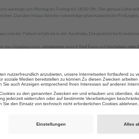
 uns werktags von Montag bis Freitag bis 18:00 Uhr. Der genaue Lieferze
ichen. Darüber hinaus können notwendige pharmazeutische Prüfungen, die
aus und der Patient erhält sie in der Apotheke. Die gesetzliche Krankenv
ent des Abgabepreises,
mindestens
jedoch
fünf Euro
und
höchstens zehn 
zehn Prozent der Kosten sowie zehn Euro je Verordnung.
rken und die besondere Stellung der Familie zu unterstützen, fallen
kein
 Ausnahme der Fahrkosten
 getragen werden
holung von Bewertungen. Trusted Shops hat Maßnahmen getroffen, um sic
cles/4419944605341
igenz erstellt.