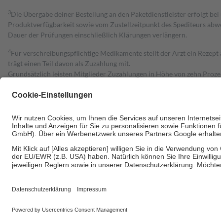
3
Die Übergabe deiner Bestellung an den Paketdienstleister erfolgt bei
Produktverfügbarkeit sowie vom Zustellzeitpunkt des Spediteurs abwe
Dauer der Prüfungen einschließlich Klärungen verlängern.
4
Für verschreibungspflichtige Medikamente stellt der Arzt ein Rezept 
trägt einen Teil davon als Zuzahlung mit.
Grundsätzlich leisten Mitglieder Zuzahlungen in Höhe von zehn Proz
zu entrichten.
Diese Regeln gelten grundsätzlich auch für Online-Apotheken.
Bei Heilmitteln und häuslicher Krankenpflege beträgt die Zuzahlung 
Um das Engagement der Versicherten für ihre eigene Gesundheit zu stä
• Kindern und Jugendlichen bis zum vollendeten 18. Lebensjahr mit
• Untersuchungen zur Vorsorge und Früherkennung, die von der GKV
• empfohlenen Schutzimpfungen
• Harn- und Blutteststreifen
Wir nutzen Trusted Shops als unabhängigen Dienstleister für die Ein
Informationen findest du hier: https://help.etrusted.com/hc/de/arti
Einige Bilder und Inhalte wurden unter Zuhilfenahme künstlicher Intell