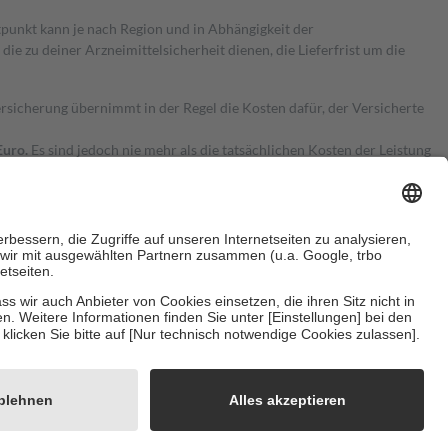
itpunkt kann je nach Region und in Abhängigkeit der
 zu deiner Arzneimittelsicherheit dienen, die Lieferfrist um die
ersicherung übernimmt in der Regel die Kosten dafür, der Versicherte
Euro.
Es sind jedoch nie mehr als die tatsächlichen Kosten der Leistung
e Zuzahlungen
an bei:
herzustellen, dass es sich um echte Bewertungen handelt. Mehr