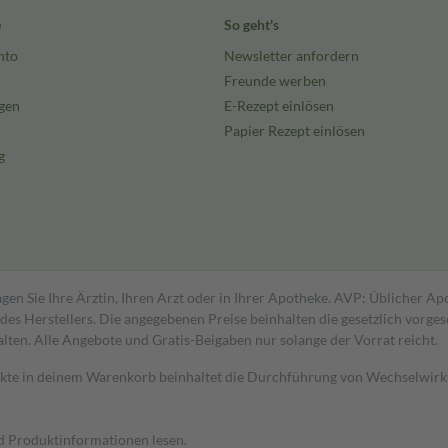
e
So geht's
nto
Newsletter anfordern
Freunde werben
gen
E-Rezept einlösen
Papier Rezept einlösen
g
gen Sie Ihre Ärztin, Ihren Arzt oder in Ihrer Apotheke. AVP: Üblicher A
s Herstellers. Die angegebenen Preise beinhalten die gesetzlich vorgesc
alten. Alle Angebote und Gratis-Beigaben nur solange der Vorrat reicht.
dukte in deinem Warenkorb beinhaltet die Durchführung von Wechselwir
nd Produktinformationen lesen.