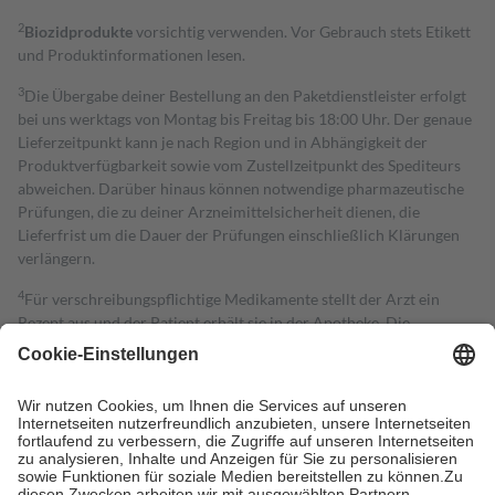
2
Biozidprodukte
vorsichtig verwenden. Vor Gebrauch stets Etikett
und Produktinformationen lesen.
3
Die Übergabe deiner Bestellung an den Paketdienstleister erfolgt
bei uns werktags von Montag bis Freitag bis 18:00 Uhr. Der genaue
Lieferzeitpunkt kann je nach Region und in Abhängigkeit der
Produktverfügbarkeit sowie vom Zustellzeitpunkt des Spediteurs
abweichen. Darüber hinaus können notwendige pharmazeutische
Prüfungen, die zu deiner Arzneimittelsicherheit dienen, die
Lieferfrist um die Dauer der Prüfungen einschließlich Klärungen
verlängern.
4
Für verschreibungspflichtige Medikamente stellt der Arzt ein
Rezept aus und der Patient erhält sie in der Apotheke. Die
gesetzliche Krankenversicherung übernimmt in der Regel die
Kosten dafür, der Versicherte trägt einen Teil davon als Zuzahlung
mit.
Grundsätzlich leisten Mitglieder Zuzahlungen in Höhe von zehn
Prozent des Abgabepreises,
mindestens
jedoch
fünf Euro
und
höchstens zehn Euro.
Es sind jedoch nie mehr als die tatsächlichen
Kosten der Leistung zu entrichten.