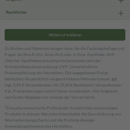
Rechtliches
Widerruf erklären
Zu Risiken und Nebenwirkungen lesen Sie die Packungsbeilage und
fragen Sie Ihre Ärztin, Ihren Arzt oder in Ihrer Apotheke. AVP:
Üblicher Apothekenverkaufspreis berechnet nach der
Arzneimittelpreisverordnung. UVP: Unverbindliche
Preisempfehlung des Herstellers. Die angegebenen Preise
beinhalten die gesetzlich vorgeschriebene Mehrwertsteuer, ggf.
zzgl. 3,95 € Versandkosten. Ab 29,00 € Bestell­wert versand­kosten­
frei. Preisänderungen und Irrtümer vorbehalten. Alle Angebote
und Gratis-Beigaben nur solange der Vorrat reicht.
1
Eine pharmazeutische Prüfung der Arzneimittel und sonstigen
Produkte in deinem Warenkorb beinhaltet die Durchführung von
Wechselwirkungschecks und die Prüfung etwaiger
Anwendungshinweise des Herstellers.