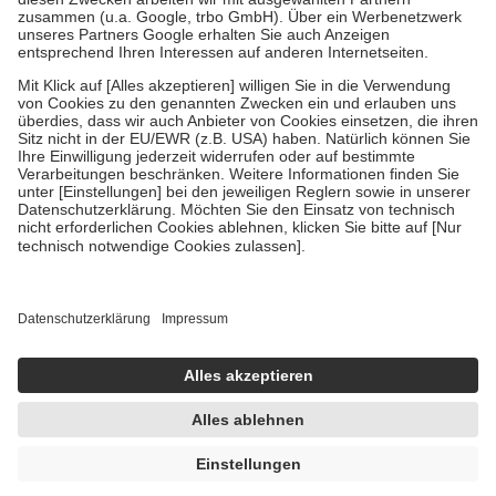
Diese Regeln gelten grundsätzlich auch für Online-Apotheken.
Bei Heilmitteln und häuslicher Krankenpflege beträgt die
Zuzahlung zehn Prozent der Kosten sowie zehn Euro je
Verordnung.
Um das Engagement der Versicherten für ihre eigene Gesundheit zu
stärken und die besondere Stellung der Familie zu unterstützen,
fallen
keine Zuzahlungen
an bei:
• Kindern und Jugendlichen bis zum vollendeten 18. Lebensjahr
mit Ausnahme der Fahrkosten
• Untersuchungen zur Vorsorge und Früherkennung, die von der
GKV getragen werden
• empfohlenen Schutzimpfungen
• Harn- und Blutteststreifen
Wir nutzen Trusted Shops als unabhängigen Dienstleister für die
Einholung von Bewertungen. Trusted Shops hat Maßnahmen
getroffen, um sicherzustellen, dass es sich um echte Bewertungen
handelt. Mehr Informationen findest du hier:
https://help.etrusted.com/hc/de/articles/4419944605341