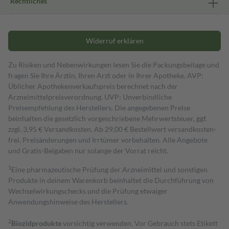
Rechtliches
Widerruf erklären
Zu Risiken und Nebenwirkungen lesen Sie die Packungsbeilage und
fragen Sie Ihre Ärztin, Ihren Arzt oder in Ihrer Apotheke. AVP:
Üblicher Apothekenverkaufspreis berechnet nach der
Arzneimittelpreisverordnung. UVP: Unverbindliche
Preisempfehlung des Herstellers. Die angegebenen Preise
beinhalten die gesetzlich vorgeschriebene Mehrwertsteuer, ggf.
zzgl. 3,95 € Versandkosten. Ab 29,00 € Bestell­wert versand­kosten­
frei. Preisänderungen und Irrtümer vorbehalten. Alle Angebote
und Gratis-Beigaben nur solange der Vorrat reicht.
1
Eine pharmazeutische Prüfung der Arzneimittel und sonstigen
Produkte in deinem Warenkorb beinhaltet die Durchführung von
Wechselwirkungschecks und die Prüfung etwaiger
Anwendungshinweise des Herstellers.
2
Biozidprodukte
vorsichtig verwenden. Vor Gebrauch stets Etikett