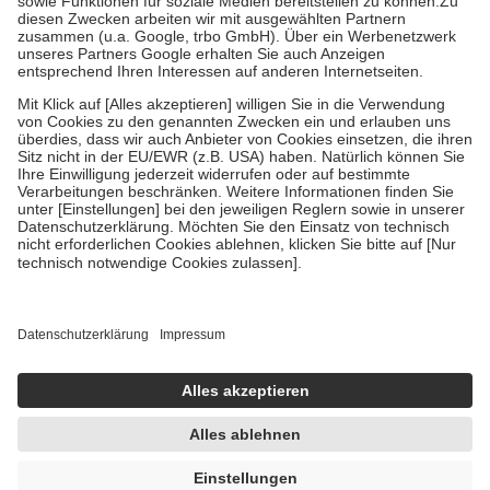
Zuzahlung zehn Prozent der Kosten sowie zehn Euro je
Verordnung.
Um das Engagement der Versicherten für ihre eigene Gesundheit zu
stärken und die besondere Stellung der Familie zu unterstützen,
fallen
keine Zuzahlungen
an bei:
• Kindern und Jugendlichen bis zum vollendeten 18. Lebensjahr
mit Ausnahme der Fahrkosten
• Untersuchungen zur Vorsorge und Früherkennung, die von der
GKV getragen werden
• empfohlenen Schutzimpfungen
• Harn- und Blutteststreifen
Wir nutzen Trusted Shops als unabhängigen Dienstleister für die
Einholung von Bewertungen. Trusted Shops hat Maßnahmen
getroffen, um sicherzustellen, dass es sich um echte Bewertungen
handelt. Mehr Informationen findest du hier:
https://help.etrusted.com/hc/de/articles/4419944605341
Einige Bilder und Inhalte wurden unter Zuhilfenahme künstlicher
Intelligenz erstellt.