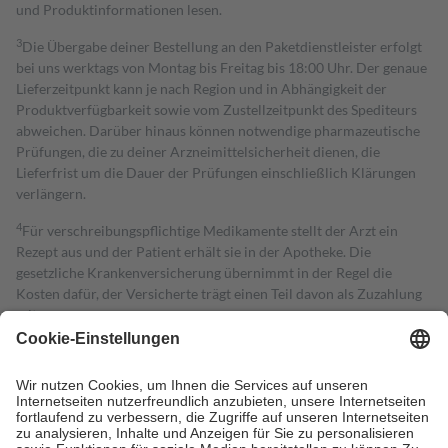
und Produktinformationen lesen.
3
Die Übergabe deiner Bestellung an den Paketdienstleister erfolgt
bei uns werktags von Montag bis Freitag bis 18:00 Uhr. Der genaue
Lieferzeitpunkt kann je nach Region und in Abhängigkeit der
Produktverfügbarkeit sowie vom Zustellzeitpunkt des Spediteurs
abweichen. Darüber hinaus können notwendige pharmazeutische
Prüfungen, die zu deiner Arzneimittelsicherheit dienen, die
Lieferfrist um die Dauer der Prüfungen einschließlich Klärungen
verlängern.
4
Für verschreibungspflichtige Medikamente stellt der Arzt ein
Rezept aus und der Patient erhält sie in der Apotheke. Die
gesetzliche Krankenversicherung übernimmt in der Regel die
Kosten dafür, der Versicherte trägt einen Teil davon als Zuzahlung
mit.
Grundsätzlich leisten Mitglieder Zuzahlungen in Höhe von zehn
Prozent des Abgabepreises,
mindestens
jedoch
fünf Euro
und
höchstens zehn Euro.
Es sind jedoch nie mehr als die tatsächlichen
Kosten der Leistung zu entrichten.
Diese Regeln gelten grundsätzlich auch für Online-Apotheken.
Bei Heilmitteln und häuslicher Krankenpflege beträgt die