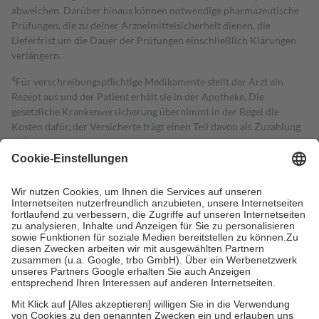
abweichen. Darüber hinaus können notwendige pharmazeutische
Prüfungen, die zu deiner Arzneimittelsicherheit dienen, die
Lieferfrist um die Dauer der Prüfungen einschließlich Klärungen
verlängern.
4
Für verschreibungspflichtige Medikamente stellt der Arzt ein
Rezept aus und der Patient erhält sie in der Apotheke. Die
gesetzliche Krankenversicherung übernimmt in der Regel die
Kosten dafür, der Versicherte trägt einen Teil davon als Zuzahlung
mit.
Grundsätzlich leisten Mitglieder Zuzahlungen in Höhe von zehn
Prozent des Abgabepreises,
mindestens
jedoch
fünf Euro
und
höchstens zehn Euro.
Es sind jedoch nie mehr als die tatsächlichen
Kosten der Leistung zu entrichten.
Diese Regeln gelten grundsätzlich auch für Online-Apotheken.
Bei Heilmitteln und häuslicher Krankenpflege beträgt die
Zuzahlung zehn Prozent der Kosten sowie zehn Euro je
Verordnung.
Um das Engagement der Versicherten für ihre eigene Gesundheit zu
stärken und die besondere Stellung der Familie zu unterstützen,
fallen
keine Zuzahlungen
an bei: