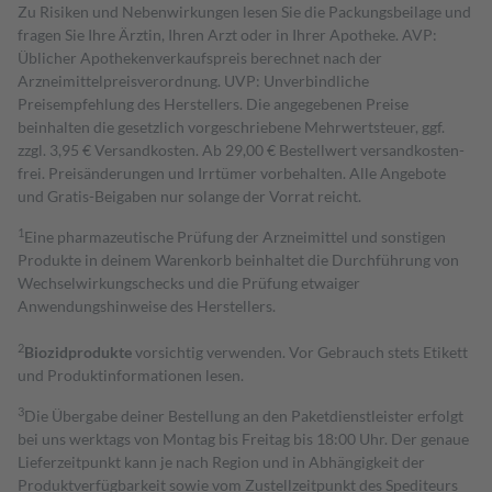
Zu Risiken und Nebenwirkungen lesen Sie die Packungsbeilage und
fragen Sie Ihre Ärztin, Ihren Arzt oder in Ihrer Apotheke. AVP:
Üblicher Apothekenverkaufspreis berechnet nach der
Arzneimittelpreisverordnung. UVP: Unverbindliche
Preisempfehlung des Herstellers. Die angegebenen Preise
beinhalten die gesetzlich vorgeschriebene Mehrwertsteuer, ggf.
zzgl. 3,95 € Versandkosten. Ab 29,00 € Bestell­wert versand­kosten­
frei. Preisänderungen und Irrtümer vorbehalten. Alle Angebote
und Gratis-Beigaben nur solange der Vorrat reicht.
1
Eine pharmazeutische Prüfung der Arzneimittel und sonstigen
Produkte in deinem Warenkorb beinhaltet die Durchführung von
Wechselwirkungschecks und die Prüfung etwaiger
Anwendungshinweise des Herstellers.
2
Biozidprodukte
vorsichtig verwenden. Vor Gebrauch stets Etikett
und Produktinformationen lesen.
3
Die Übergabe deiner Bestellung an den Paketdienstleister erfolgt
bei uns werktags von Montag bis Freitag bis 18:00 Uhr. Der genaue
Lieferzeitpunkt kann je nach Region und in Abhängigkeit der
Produktverfügbarkeit sowie vom Zustellzeitpunkt des Spediteurs