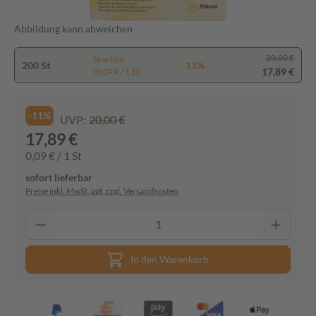
Abbildung kann abweichen
20,00 €
Spartipp
200 St
-11%
17,89 €
(0,09 € / 1 St)
-11%
UVP:
20,00 €
17,89 €
0,09 € / 1 St
sofort lieferbar
Preise inkl. MwSt. ggf. zzgl. Versandkosten
In den Warenkorb