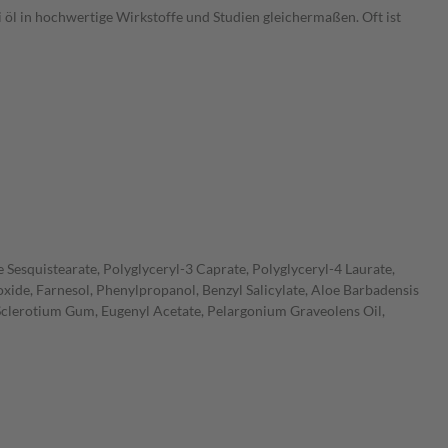
ei öl in hochwertige Wirkstoffe und Studien gleichermaßen. Oft ist
 Sesquistearate, Polyglyceryl-3 Caprate, Polyglyceryl-4 Laurate,
xide, Farnesol, Phenylpropanol, Benzyl Salicylate, Aloe Barbadensis
 Sclerotium Gum, Eugenyl Acetate, Pelargonium Graveolens Oil,