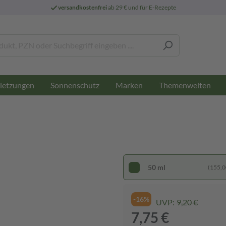
versandkostenfrei
ab 29 € und für E-Rezepte
letzungen
Sonnenschutz
Marken
Themenwelten
50 ml
(155,00
-16%
UVP:
9,20 €
7,75 €