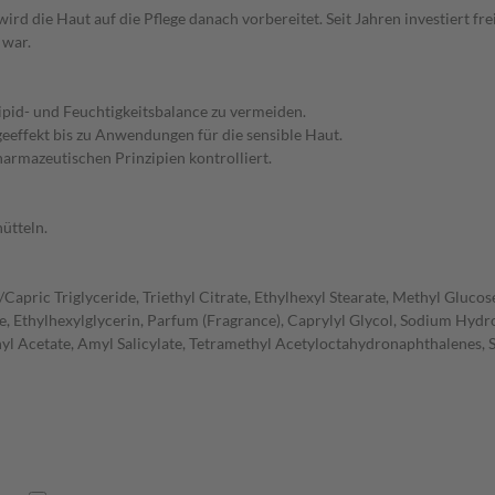
ird die Haut auf die Pflege danach vorbereitet. Seit Jahren investiert fr
 war.
Lipid- und Feuchtigkeitsbalance zu vermeiden.
eeffekt bis zu Anwendungen für die sensible Haut.
harmazeutischen Prinzipien kontrolliert.
ütteln.
pric Triglyceride, Triethyl Citrate, Ethylhexyl Stearate, Methyl Glucose
 Ethylhexylglycerin, Parfum (Fragrance), Caprylyl Glycol, Sodium Hydro
nyl Acetate, Amyl Salicylate, Tetramethyl Acetyloctahydronaphthalenes,