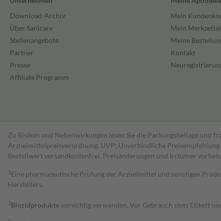
Unternehmen
Meine Apothek
Download-Archiv
Mein Kundenko
Über Sanicare
Mein Merkzettel
Stellenangebote
Meine Bestellun
Partner
Kontakt
Presse
Neuregistrierun
Affiliate Programm
Zu Risiken und Nebenwirkungen lesen Sie die Packungsbeilage und fra
Arzneimittelpreisverordnung. UVP: Unverbindliche Preisempfehlung de
Bestell­wert versand­kosten­frei. Preisänderungen und Irrtümer vorbeh
1
Eine pharmazeutische Prüfung der Arzneimittel und sonstigen Pro
Herstellers.
2
Biozidprodukte
vorsichtig verwenden. Vor Gebrauch stets Etikett u