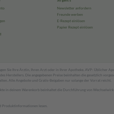
e
So geht's
nto
Newsletter anfordern
Freunde werben
gen
E-Rezept einlösen
Papier Rezept einlösen
g
gen Sie Ihre Ärztin, Ihren Arzt oder in Ihrer Apotheke. AVP: Üblicher A
s Herstellers. Die angegebenen Preise beinhalten die gesetzlich vorgesc
alten. Alle Angebote und Gratis-Beigaben nur solange der Vorrat reicht.
dukte in deinem Warenkorb beinhaltet die Durchführung von Wechselwir
nd Produktinformationen lesen.