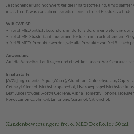
Je schonender und hochwertiger die Inhaltsstoffe sind, umso sanfter w
jetzt „Trend“, was vor Jahren bereits in einem frei öl Produkt zu finden
WIRKWEISE:
• frei öl MED enthält besonders milde Tenside, um eine Störung der 
• frei öl MED basiert auf modernen Texturen mit rückfettendem Pfleg
• frei öl MED-Produkte werden, wie alle Produkte von frei öl, nach p
Anwendung:
Auf die Achselhaut auftragen und einwirken lassen. Vor Gebrauch sch
Inhaltsstoffe:
[A/25] Ingredients: Aqua (Water), Aluminum Chlorohydrate, Caprylic/Ca
Cetearyl Alcohol, Methylpropanediol, Hydroxypropyl Methylcellulose,
Leaf Juice Powder, Acetyl Cedrene, Alpha-Isomethyl Ionone, Isoeuge
Pogostemon Cablin Oil, Limonene, Geraniol, Citronellol.
Kundenbewertungen: frei öl MED DeoRoller 50 ml