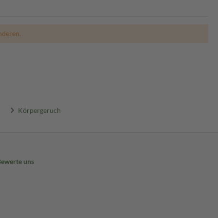
nderen.
Körpergeruch
Bewerte uns