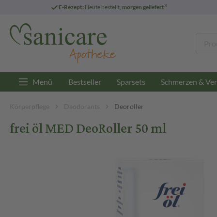
3
E-Rezept:
Heute bestellt,
morgen geliefert
Menü
Bestseller
Sparsets
Schmerzen & Ver
Körperpflege
Deodorants
Deoroller
frei öl MED DeoRoller 50 ml