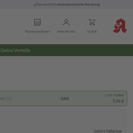
persönliche
pharmazeutische Beratung
Rezept einlösen
Mein Konto
0,00 €
Deine Vorteile
UVP:
9,20 €
-16%
 € / 1 l)
7,75 €
sofort lieferbar