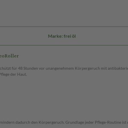
Marke: frei öl
eoRoller
d schützt für 48 Stunden vor unangenehmem Körpergeruch mit antibakter
Pflege der Haut.
rmindern dadurch den Körpergeruch. Grundlage jeder Pflege-Routine ist 