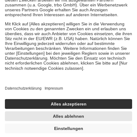
Verordnung.
Um das Engagement der Versicherten für ihre eigene Gesundheit zu
stärken und die besondere Stellung der Familie zu unterstützen,
fallen
keine Zuzahlungen
an bei:
• Kindern und Jugendlichen bis zum vollendeten 18. Lebensjahr
mit Ausnahme der Fahrkosten
• Untersuchungen zur Vorsorge und Früherkennung, die von der
GKV getragen werden
• empfohlenen Schutzimpfungen
• Harn- und Blutteststreifen
Wir nutzen Trusted Shops als unabhängigen Dienstleister für die
Einholung von Bewertungen. Trusted Shops hat Maßnahmen
getroffen, um sicherzustellen, dass es sich um echte Bewertungen
handelt. Mehr Informationen findest du hier:
https://help.etrusted.com/hc/de/articles/4419944605341
Einige Bilder und Inhalte wurden unter Zuhilfenahme künstlicher
Intelligenz erstellt.
UVP:
127,99 €