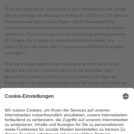
3
Die Übergabe deiner Bestellung an den Paketdienstleister erfolgt
bei uns werktags von Montag bis Freitag bis 18:00 Uhr. Der genaue
Lieferzeitpunkt kann je nach Region und in Abhängigkeit der
Produktverfügbarkeit sowie vom Zustellzeitpunkt des Spediteurs
abweichen. Darüber hinaus können notwendige pharmazeutische
Prüfungen, die zu deiner Arzneimittelsicherheit dienen, die
Lieferfrist um die Dauer der Prüfungen einschließlich Klärungen
verlängern.
4
Für verschreibungspflichtige Medikamente stellt der Arzt ein
Rezept aus und der Patient erhält sie in der Apotheke. Die
gesetzliche Krankenversicherung übernimmt in der Regel die
Kosten dafür, der Versicherte trägt einen Teil davon als Zuzahlung
mit.
Grundsätzlich leisten Mitglieder Zuzahlungen in Höhe von zehn
Prozent des Abgabepreises,
mindestens
jedoch
fünf Euro
und
höchstens zehn Euro.
Es sind jedoch nie mehr als die tatsächlichen
Kosten der Leistung zu entrichten.
Diese Regeln gelten grundsätzlich auch für Online-Apotheken.
Bei Heilmitteln und häuslicher Krankenpflege beträgt die
Zuzahlung zehn Prozent der Kosten sowie zehn Euro je