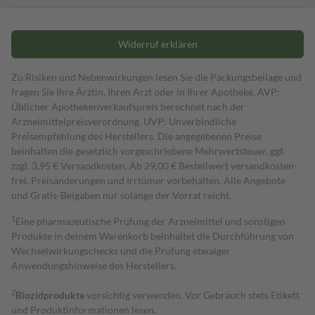
Widerruf erklären
Zu Risiken und Nebenwirkungen lesen Sie die Packungsbeilage und
fragen Sie Ihre Ärztin, Ihren Arzt oder in Ihrer Apotheke. AVP:
Üblicher Apothekenverkaufspreis berechnet nach der
Arzneimittelpreisverordnung. UVP: Unverbindliche
Preisempfehlung des Herstellers. Die angegebenen Preise
beinhalten die gesetzlich vorgeschriebene Mehrwertsteuer, ggf.
zzgl. 3,95 € Versandkosten. Ab 29,00 € Bestell­wert versand­kosten­
frei. Preisänderungen und Irrtümer vorbehalten. Alle Angebote
und Gratis-Beigaben nur solange der Vorrat reicht.
1
Eine pharmazeutische Prüfung der Arzneimittel und sonstigen
Produkte in deinem Warenkorb beinhaltet die Durchführung von
Wechselwirkungschecks und die Prüfung etwaiger
Anwendungshinweise des Herstellers.
2
Biozidprodukte
vorsichtig verwenden. Vor Gebrauch stets Etikett
und Produktinformationen lesen.