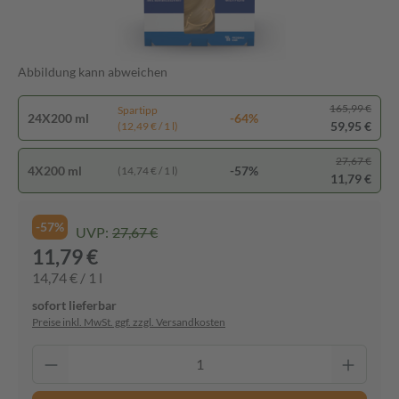
Abbildung kann abweichen
165,99 €
Spartipp
24X200 ml
-64%
59,95 €
(12,49 € / 1 l)
27,67 €
4X200 ml
-57%
(14,74 € / 1 l)
11,79 €
-57%
UVP:
27,67 €
11,79 €
14,74 € / 1 l
sofort lieferbar
Preise inkl. MwSt. ggf. zzgl. Versandkosten