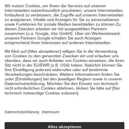
höchstens zehn Euro.
Es sind jedoch nie mehr als die tatsächlichen
Kosten der Leistung zu entrichten.
Diese Regeln gelten grundsätzlich auch für Online-Apotheken.
Bei Heilmitteln und häuslicher Krankenpflege beträgt die
Zuzahlung zehn Prozent der Kosten sowie zehn Euro je
Verordnung.
Um das Engagement der Versicherten für ihre eigene Gesundheit zu
stärken und die besondere Stellung der Familie zu unterstützen,
fallen
keine Zuzahlungen
an bei:
• Kindern und Jugendlichen bis zum vollendeten 18. Lebensjahr
mit Ausnahme der Fahrkosten
• Untersuchungen zur Vorsorge und Früherkennung, die von der
GKV getragen werden
• empfohlenen Schutzimpfungen
• Harn- und Blutteststreifen
Wir nutzen Trusted Shops als unabhängigen Dienstleister für die
Einholung von Bewertungen. Trusted Shops hat Maßnahmen
getroffen, um sicherzustellen, dass es sich um echte Bewertungen
handelt. Mehr Informationen findest du hier:
https://help.etrusted.com/hc/de/articles/4419944605341