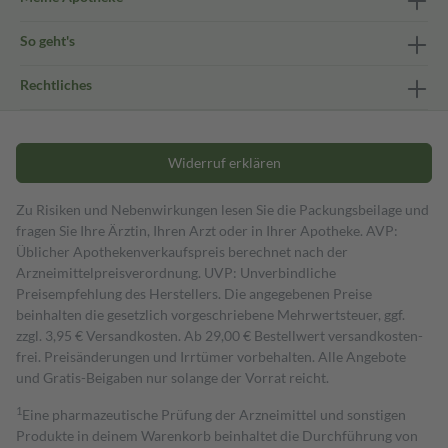
So geht's
Rechtliches
Widerruf erklären
Zu Risiken und Nebenwirkungen lesen Sie die Packungsbeilage und
fragen Sie Ihre Ärztin, Ihren Arzt oder in Ihrer Apotheke. AVP:
Üblicher Apothekenverkaufspreis berechnet nach der
Arzneimittelpreisverordnung. UVP: Unverbindliche
Preisempfehlung des Herstellers. Die angegebenen Preise
beinhalten die gesetzlich vorgeschriebene Mehrwertsteuer, ggf.
zzgl. 3,95 € Versandkosten. Ab 29,00 € Bestell­wert versand­kosten­
frei. Preisänderungen und Irrtümer vorbehalten. Alle Angebote
und Gratis-Beigaben nur solange der Vorrat reicht.
1
Eine pharmazeutische Prüfung der Arzneimittel und sonstigen
Produkte in deinem Warenkorb beinhaltet die Durchführung von