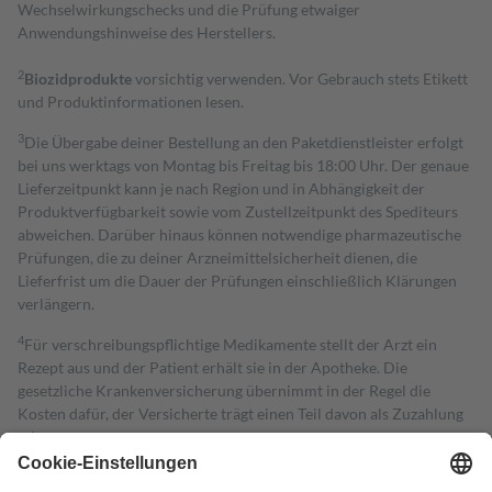
Wechselwirkungschecks und die Prüfung etwaiger
Anwendungshinweise des Herstellers.
2
Biozidprodukte
vorsichtig verwenden. Vor Gebrauch stets Etikett
und Produktinformationen lesen.
3
Die Übergabe deiner Bestellung an den Paketdienstleister erfolgt
bei uns werktags von Montag bis Freitag bis 18:00 Uhr. Der genaue
Lieferzeitpunkt kann je nach Region und in Abhängigkeit der
Produktverfügbarkeit sowie vom Zustellzeitpunkt des Spediteurs
abweichen. Darüber hinaus können notwendige pharmazeutische
Prüfungen, die zu deiner Arzneimittelsicherheit dienen, die
Lieferfrist um die Dauer der Prüfungen einschließlich Klärungen
verlängern.
4
Für verschreibungspflichtige Medikamente stellt der Arzt ein
Rezept aus und der Patient erhält sie in der Apotheke. Die
gesetzliche Krankenversicherung übernimmt in der Regel die
Kosten dafür, der Versicherte trägt einen Teil davon als Zuzahlung
mit.
Grundsätzlich leisten Mitglieder Zuzahlungen in Höhe von zehn
Prozent des Abgabepreises,
mindestens
jedoch
fünf Euro
und