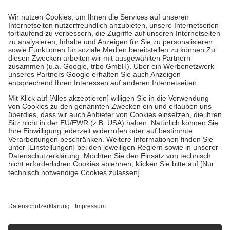
Prozent des Abgabepreises,
mindestens
jedoch
fünf Euro
und
höchstens zehn Euro.
Es sind jedoch nie mehr als die tatsächlichen
Kosten der Leistung zu entrichten.
Diese Regeln gelten grundsätzlich auch für Online-Apotheken.
Bei Heilmitteln und häuslicher Krankenpflege beträgt die
Zuzahlung zehn Prozent der Kosten sowie zehn Euro je
Verordnung.
Um das Engagement der Versicherten für ihre eigene Gesundheit zu
stärken und die besondere Stellung der Familie zu unterstützen,
fallen
keine Zuzahlungen
an bei:
• Kindern und Jugendlichen bis zum vollendeten 18. Lebensjahr
mit Ausnahme der Fahrkosten
• Untersuchungen zur Vorsorge und Früherkennung, die von der
GKV getragen werden
• empfohlenen Schutzimpfungen
• Harn- und Blutteststreifen
Wir nutzen Trusted Shops als unabhängigen Dienstleister für die
Einholung von Bewertungen. Trusted Shops hat Maßnahmen
getroffen, um sicherzustellen, dass es sich um echte Bewertungen
handelt. Mehr Informationen findest du hier:
https://help.etrusted.com/hc/de/articles/4419944605341