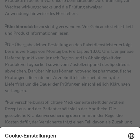
Produkte in deinem Warenkorb beinhaltet die Durchführung von
Wechselwirkungschecks und die Prüfung etwaiger
Anwendungshinweise des Herstellers.
2
Biozidprodukte
vorsichtig verwenden. Vor Gebrauch stets Etikett
und Produktinformationen lesen.
3
Die Übergabe deiner Bestellung an den Paketdienstleister erfolgt
bei uns werktags von Montag bis Freitag bis 18:00 Uhr. Der genaue
Lieferzeitpunkt kann je nach Region und in Abhängigkeit der
Produktverfügbarkeit sowie vom Zustellzeitpunkt des Spediteurs
abweichen. Darüber hinaus können notwendige pharmazeutische
Prüfungen, die zu deiner Arzneimittelsicherheit dienen, die
Lieferfrist um die Dauer der Prüfungen einschließlich Klärungen
verlängern.
4
Für verschreibungspflichtige Medikamente stellt der Arzt ein
Rezept aus und der Patient erhält sie in der Apotheke. Die
gesetzliche Krankenversicherung übernimmt in der Regel die
Kosten dafür, der Versicherte trägt einen Teil davon als Zuzahlung
mit.
Grundsätzlich leisten Mitglieder Zuzahlungen in Höhe von zehn