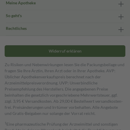
Meine Apotheke
So geht's
Rechtliches
Widerruf erklären
Zu Risiken und Nebenwirkungen lesen Sie die Packungsbeilage und
fragen Sie Ihre Ärztin, Ihren Arzt oder in Ihrer Apotheke. AVP:
Üblicher Apothekenverkaufspreis berechnet nach der
Arzneimittelpreisverordnung. UVP: Unverbindliche
Preisempfehlung des Herstellers. Die angegebenen Preise
beinhalten die gesetzlich vorgeschriebene Mehrwertsteuer, ggf.
zzgl. 3,95 € Versandkosten. Ab 29,00 € Bestell­wert versand­kosten­
frei. Preisänderungen und Irrtümer vorbehalten. Alle Angebote
und Gratis-Beigaben nur solange der Vorrat reicht.
1
Eine pharmazeutische Prüfung der Arzneimittel und sonstigen