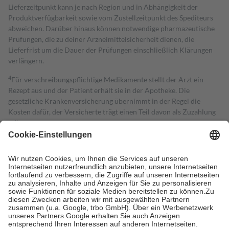
Lieferzeitpunkt kann je nach Region und in Abhängigkeit der
Produktverfügbarkeit sowie vom Zustellzeitpunkt des Spediteurs
abweichen. Darüber hinaus können notwendige pharmazeutische
Prüfungen, die zu deiner Arzneimittelsicherheit dienen, die
Lieferfrist um die Dauer der Prüfungen einschließlich Klärungen
verlängern.
4
Für verschreibungspflichtige Medikamente stellt der Arzt ein
Rezept aus und der Patient erhält sie in der Apotheke. Die
gesetzliche Krankenversicherung übernimmt in der Regel die
Kosten dafür, der Versicherte trägt einen Teil davon als Zuzahlung
mit.
Grundsätzlich leisten Mitglieder Zuzahlungen in Höhe von zehn
Prozent des Abgabepreises,
mindestens
jedoch
fünf Euro
und
höchstens zehn Euro.
Es sind jedoch nie mehr als die tatsächlichen
Kosten der Leistung zu entrichten.
Diese Regeln gelten grundsätzlich auch für Online-Apotheken.
Bei Heilmitteln und häuslicher Krankenpflege beträgt die
Zuzahlung zehn Prozent der Kosten sowie zehn Euro je
Verordnung.
Um das Engagement der Versicherten für ihre eigene Gesundheit zu