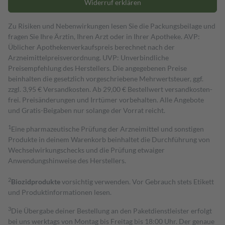
Widerruf erklären
Zu Risiken und Nebenwirkungen lesen Sie die Packungsbeilage und
fragen Sie Ihre Ärztin, Ihren Arzt oder in Ihrer Apotheke. AVP:
Üblicher Apothekenverkaufspreis berechnet nach der
Arzneimittelpreisverordnung. UVP: Unverbindliche
Preisempfehlung des Herstellers. Die angegebenen Preise
beinhalten die gesetzlich vorgeschriebene Mehrwertsteuer, ggf.
zzgl. 3,95 € Versandkosten. Ab 29,00 € Bestell­wert versand­kosten­
frei. Preisänderungen und Irrtümer vorbehalten. Alle Angebote
und Gratis-Beigaben nur solange der Vorrat reicht.
1
Eine pharmazeutische Prüfung der Arzneimittel und sonstigen
Produkte in deinem Warenkorb beinhaltet die Durchführung von
Wechselwirkungschecks und die Prüfung etwaiger
Anwendungshinweise des Herstellers.
2
Biozidprodukte
vorsichtig verwenden. Vor Gebrauch stets Etikett
und Produktinformationen lesen.
3
Die Übergabe deiner Bestellung an den Paketdienstleister erfolgt
bei uns werktags von Montag bis Freitag bis 18:00 Uhr. Der genaue