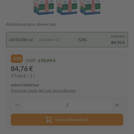
Abbildung kann abweichen
178,99 €
6X4X200 ml
-53%
(17,66 € / 1 l)
84,76 €
-53%
UVP:
178,99 €
84,76 €
17,66 € / 1 l
sofort lieferbar
Preise inkl. MwSt. ggf. zzgl. Versandkosten
In den Warenkorb