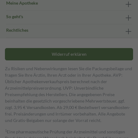
Meine Apotheke
So geht's
Rechtliches
Widerruf erklären
Zu Risiken und Nebenwirkungen lesen Sie die Packungsbeilage und
fragen Sie Ihre Ärztin, Ihren Arzt oder in Ihrer Apotheke. AVP:
Üblicher Apothekenverkaufspreis berechnet nach der
Arzneimittelpreisverordnung. UVP: Unverbindliche
Preisempfehlung des Herstellers. Die angegebenen Preise
beinhalten die gesetzlich vorgeschriebene Mehrwertsteuer, ggf.
zzgl. 3,95 € Versandkosten. Ab 29,00 € Bestell­wert versand­kosten­
frei. Preisänderungen und Irrtümer vorbehalten. Alle Angebote
und Gratis-Beigaben nur solange der Vorrat reicht.
1
Eine pharmazeutische Prüfung der Arzneimittel und sonstigen