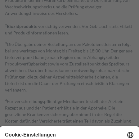
Produkte in deinem Warenkorb beinhaltet die Durchführung von
Wechselwirkungschecks und die Prüfung etwaiger
Anwendungshinweise des Herstellers.
2
Biozidprodukte
vorsichtig verwenden. Vor Gebrauch stets Etikett
und Produktinformationen lesen.
3
Die Übergabe deiner Bestellung an den Paketdienstleister erfolgt
bei uns werktags von Montag bis Freitag bis 18:00 Uhr. Der genaue
Lieferzeitpunkt kann je nach Region und in Abhängigkeit der
Produktverfügbarkeit sowie vom Zustellzeitpunkt des Spediteurs
abweichen. Darüber hinaus können notwendige pharmazeutische
Prüfungen, die zu deiner Arzneimittelsicherheit dienen, die
Lieferfrist um die Dauer der Prüfungen einschließlich Klärungen
verlängern.
4
Für verschreibungspflichtige Medikamente stellt der Arzt ein
Rezept aus und der Patient erhält sie in der Apotheke. Die
gesetzliche Krankenversicherung übernimmt in der Regel die
Kosten dafür, der Versicherte trägt einen Teil davon als Zuzahlung
mit.
Grundsätzlich leisten Mitglieder Zuzahlungen in Höhe von zehn