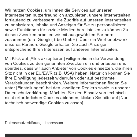
Prozent des Abgabepreises,
mindestens
jedoch
fünf Euro
und
höchstens zehn Euro.
Es sind jedoch nie mehr als die tatsächlichen
Kosten der Leistung zu entrichten.
Diese Regeln gelten grundsätzlich auch für Online-Apotheken.
Bei Heilmitteln und häuslicher Krankenpflege beträgt die
Zuzahlung zehn Prozent der Kosten sowie zehn Euro je
Verordnung.
Um das Engagement der Versicherten für ihre eigene Gesundheit zu
stärken und die besondere Stellung der Familie zu unterstützen,
fallen
keine Zuzahlungen
an bei:
• Kindern und Jugendlichen bis zum vollendeten 18. Lebensjahr
mit Ausnahme der Fahrkosten
• Untersuchungen zur Vorsorge und Früherkennung, die von der
GKV getragen werden
• empfohlenen Schutzimpfungen
• Harn- und Blutteststreifen
Wir nutzen Trusted Shops als unabhängigen Dienstleister für die
Einholung von Bewertungen. Trusted Shops hat Maßnahmen
getroffen, um sicherzustellen, dass es sich um echte Bewertungen
handelt. Mehr Informationen findest du hier:
https://help.etrusted.com/hc/de/articles/4419944605341