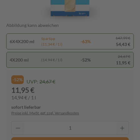
Abbildung kann abweichen
147,99 €
Spartipp
6X4X200 ml
-63%
54,43 €
(11,34 € / 1 l)
24,67 €
4X200 ml
-52%
(14,94 € / 1 l)
11,95 €
-52%
UVP:
24,67 €
11,95 €
14,94 € / 1 l
sofort lieferbar
Preise inkl. MwSt. ggf. zzgl. Versandkosten