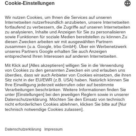
Grundsätzlich leisten Mitglieder Zuzahlungen in Höhe von zehn
Prozent des Abgabepreises,
mindestens
jedoch
fünf Euro
und
höchstens zehn Euro.
Es sind jedoch nie mehr als die tatsächlichen
Kosten der Leistung zu entrichten.
Diese Regeln gelten grundsätzlich auch für Online-Apotheken.
Bei Heilmitteln und häuslicher Krankenpflege beträgt die
Zuzahlung zehn Prozent der Kosten sowie zehn Euro je
Verordnung.
Um das Engagement der Versicherten für ihre eigene Gesundheit zu
stärken und die besondere Stellung der Familie zu unterstützen,
fallen
keine Zuzahlungen
an bei:
• Kindern und Jugendlichen bis zum vollendeten 18. Lebensjahr
mit Ausnahme der Fahrkosten
• Untersuchungen zur Vorsorge und Früherkennung, die von der
GKV getragen werden
• empfohlenen Schutzimpfungen
• Harn- und Blutteststreifen
Wir nutzen Trusted Shops als unabhängigen Dienstleister für die
Einholung von Bewertungen. Trusted Shops hat Maßnahmen
getroffen, um sicherzustellen, dass es sich um echte Bewertungen
handelt. Mehr Informationen findest du hier: