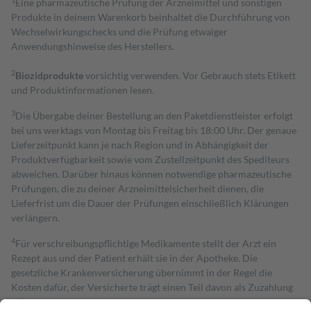
Eine pharmazeutische Prüfung der Arzneimittel und sonstigen
Produkte in deinem Warenkorb beinhaltet die Durchführung von
Wechselwirkungschecks und die Prüfung etwaiger
Anwendungshinweise des Herstellers.
2
Biozidprodukte
vorsichtig verwenden. Vor Gebrauch stets Etikett
und Produktinformationen lesen.
3
Die Übergabe deiner Bestellung an den Paketdienstleister erfolgt
bei uns werktags von Montag bis Freitag bis 18:00 Uhr. Der genaue
Lieferzeitpunkt kann je nach Region und in Abhängigkeit der
Produktverfügbarkeit sowie vom Zustellzeitpunkt des Spediteurs
abweichen. Darüber hinaus können notwendige pharmazeutische
Prüfungen, die zu deiner Arzneimittelsicherheit dienen, die
Lieferfrist um die Dauer der Prüfungen einschließlich Klärungen
verlängern.
4
Für verschreibungspflichtige Medikamente stellt der Arzt ein
Rezept aus und der Patient erhält sie in der Apotheke. Die
gesetzliche Krankenversicherung übernimmt in der Regel die
Kosten dafür, der Versicherte trägt einen Teil davon als Zuzahlung
mit.