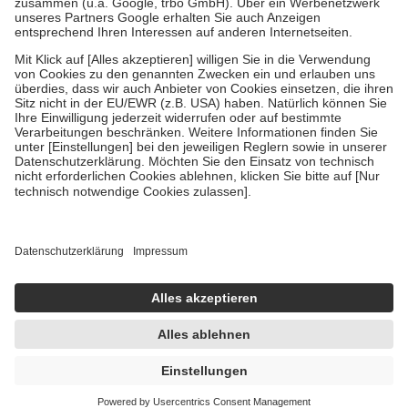
Verordnung.
Um das Engagement der Versicherten für ihre eigene Gesundheit zu
stärken und die besondere Stellung der Familie zu unterstützen,
fallen
keine Zuzahlungen
an bei:
• Kindern und Jugendlichen bis zum vollendeten 18. Lebensjahr
mit Ausnahme der Fahrkosten
• Untersuchungen zur Vorsorge und Früherkennung, die von der
GKV getragen werden
• empfohlenen Schutzimpfungen
• Harn- und Blutteststreifen
Wir nutzen Trusted Shops als unabhängigen Dienstleister für die
Einholung von Bewertungen. Trusted Shops hat Maßnahmen
getroffen, um sicherzustellen, dass es sich um echte Bewertungen
handelt. Mehr Informationen findest du hier:
https://help.etrusted.com/hc/de/articles/4419944605341
Einige Bilder und Inhalte wurden unter Zuhilfenahme künstlicher
Intelligenz erstellt.
UVP:
212,99 €
74,95 €