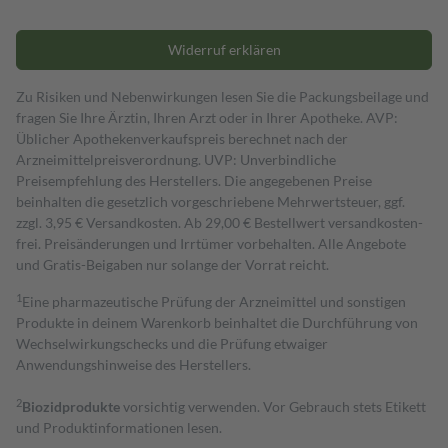
Widerruf erklären
Zu Risiken und Nebenwirkungen lesen Sie die Packungsbeilage und
fragen Sie Ihre Ärztin, Ihren Arzt oder in Ihrer Apotheke. AVP:
Üblicher Apothekenverkaufspreis berechnet nach der
Arzneimittelpreisverordnung. UVP: Unverbindliche
Preisempfehlung des Herstellers. Die angegebenen Preise
beinhalten die gesetzlich vorgeschriebene Mehrwertsteuer, ggf.
zzgl. 3,95 € Versandkosten. Ab 29,00 € Bestell­wert versand­kosten­
frei. Preisänderungen und Irrtümer vorbehalten. Alle Angebote
und Gratis-Beigaben nur solange der Vorrat reicht.
1
Eine pharmazeutische Prüfung der Arzneimittel und sonstigen
Produkte in deinem Warenkorb beinhaltet die Durchführung von
Wechselwirkungschecks und die Prüfung etwaiger
Anwendungshinweise des Herstellers.
2
Biozidprodukte
vorsichtig verwenden. Vor Gebrauch stets Etikett
und Produktinformationen lesen.