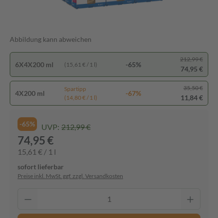
Abbildung kann abweichen
212,99 €
6X4X200 ml
-65%
(15,61 € / 1 l)
74,95 €
35,50 €
Spartipp
4X200 ml
-67%
11,84 €
(14,80 € / 1 l)
-65%
UVP:
212,99 €
74,95 €
15,61 € / 1 l
sofort lieferbar
Preise inkl. MwSt. ggf. zzgl. Versandkosten