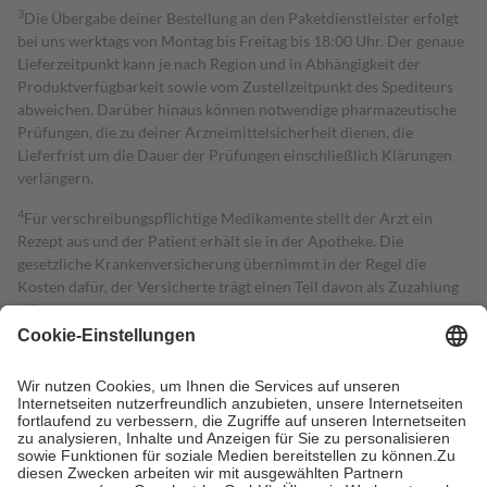
3
Die Übergabe deiner Bestellung an den Paketdienstleister erfolgt
bei uns werktags von Montag bis Freitag bis 18:00 Uhr. Der genaue
Lieferzeitpunkt kann je nach Region und in Abhängigkeit der
Produktverfügbarkeit sowie vom Zustellzeitpunkt des Spediteurs
abweichen. Darüber hinaus können notwendige pharmazeutische
Prüfungen, die zu deiner Arzneimittelsicherheit dienen, die
Lieferfrist um die Dauer der Prüfungen einschließlich Klärungen
verlängern.
4
Für verschreibungspflichtige Medikamente stellt der Arzt ein
Rezept aus und der Patient erhält sie in der Apotheke. Die
gesetzliche Krankenversicherung übernimmt in der Regel die
Kosten dafür, der Versicherte trägt einen Teil davon als Zuzahlung
mit.
Grundsätzlich leisten Mitglieder Zuzahlungen in Höhe von zehn
Prozent des Abgabepreises,
mindestens
jedoch
fünf Euro
und
höchstens zehn Euro.
Es sind jedoch nie mehr als die tatsächlichen
Kosten der Leistung zu entrichten.
Diese Regeln gelten grundsätzlich auch für Online-Apotheken.
Bei Heilmitteln und häuslicher Krankenpflege beträgt die
Zuzahlung zehn Prozent der Kosten sowie zehn Euro je