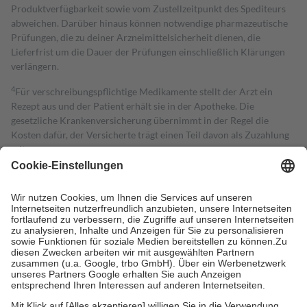
Produktverfügbarkeit sowie vom Zustellzeitpunkt des Spediteurs
abweichen. Darüber hinaus können notwendige pharmazeutische
Prüfungen, die zu deiner Arzneimittelsicherheit dienen, die
Lieferfrist um die Dauer der Prüfungen einschließlich Klärungen
verlängern.
4
Für verschreibungspflichtige Medikamente stellt der Arzt ein
Rezept aus und der Patient erhält sie in der Apotheke. Die
gesetzliche Krankenversicherung übernimmt in der Regel die
Kosten dafür, der Versicherte trägt einen Teil davon als Zuzahlung
mit.
Grundsätzlich leisten Mitglieder Zuzahlungen in Höhe von zehn
Prozent des Abgabepreises,
mindestens
jedoch
fünf Euro
und
höchstens zehn Euro.
Es sind jedoch nie mehr als die tatsächlichen
Kosten der Leistung zu entrichten.
Diese Regeln gelten grundsätzlich auch für Online-Apotheken.
Bei Heilmitteln und häuslicher Krankenpflege beträgt die
Zuzahlung zehn Prozent der Kosten sowie zehn Euro je
Verordnung.
Um das Engagement der Versicherten für ihre eigene Gesundheit zu
stärken und die besondere Stellung der Familie zu unterstützen,