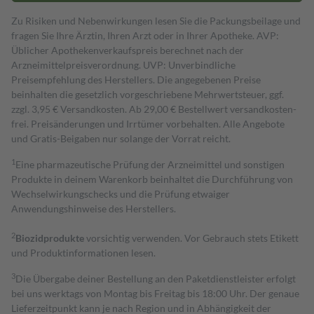
Zu Risiken und Nebenwirkungen lesen Sie die Packungsbeilage und
fragen Sie Ihre Ärztin, Ihren Arzt oder in Ihrer Apotheke. AVP:
Üblicher Apothekenverkaufspreis berechnet nach der
Arzneimittelpreisverordnung. UVP: Unverbindliche
Preisempfehlung des Herstellers. Die angegebenen Preise
beinhalten die gesetzlich vorgeschriebene Mehrwertsteuer, ggf.
zzgl. 3,95 € Versandkosten. Ab 29,00 € Bestell­wert versand­kosten­
frei. Preisänderungen und Irrtümer vorbehalten. Alle Angebote
und Gratis-Beigaben nur solange der Vorrat reicht.
1
Eine pharmazeutische Prüfung der Arzneimittel und sonstigen
Produkte in deinem Warenkorb beinhaltet die Durchführung von
Wechselwirkungschecks und die Prüfung etwaiger
Anwendungshinweise des Herstellers.
2
Biozidprodukte
vorsichtig verwenden. Vor Gebrauch stets Etikett
und Produktinformationen lesen.
3
Die Übergabe deiner Bestellung an den Paketdienstleister erfolgt
bei uns werktags von Montag bis Freitag bis 18:00 Uhr. Der genaue
Lieferzeitpunkt kann je nach Region und in Abhängigkeit der