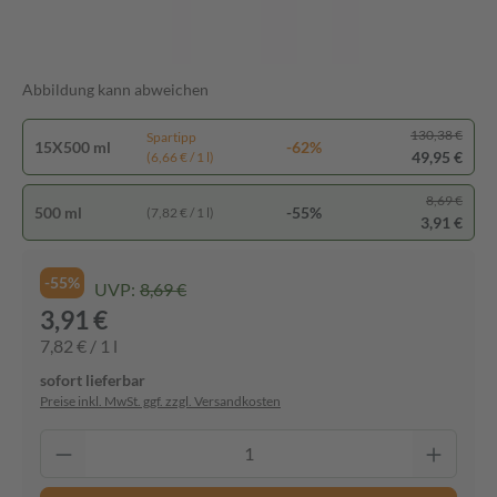
Abbildung kann abweichen
130,38 €
Spartipp
15X500 ml
-62%
49,95 €
(6,66 € / 1 l)
8,69 €
500 ml
-55%
(7,82 € / 1 l)
3,91 €
-55%
UVP:
8,69 €
3,91 €
7,82 € / 1 l
sofort lieferbar
Preise inkl. MwSt. ggf. zzgl. Versandkosten