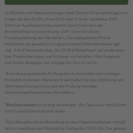
Zu Risiken und Nebenwirkungen lesen Sie die Packungsbeilage und
fragen Sie Ihre Ärztin, Ihren Arzt oder in Ihrer Apotheke. AVP:
Üblicher Apothekenverkaufspreis berechnet nach der
Arzneimittelpreisverordnung. UVP: Unverbindliche
Preisempfehlung des Herstellers. Die angegebenen Preise
beinhalten die gesetzlich vorgeschriebene Mehrwertsteuer, ggf.
zzgl. 3,95 € Versandkosten. Ab 29,00 € Bestell­wert versand­kosten­
frei. Preisänderungen und Irrtümer vorbehalten. Alle Angebote
und Gratis-Beigaben nur solange der Vorrat reicht.
1
Eine pharmazeutische Prüfung der Arzneimittel und sonstigen
Produkte in deinem Warenkorb beinhaltet die Durchführung von
Wechselwirkungschecks und die Prüfung etwaiger
Anwendungshinweise des Herstellers.
2
Biozidprodukte
vorsichtig verwenden. Vor Gebrauch stets Etikett
und Produktinformationen lesen.
3
Die Übergabe deiner Bestellung an den Paketdienstleister erfolgt
bei uns werktags von Montag bis Freitag bis 18:00 Uhr. Der genaue