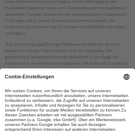
Lieferzeitpunkt kann je nach Region und in Abhängigkeit der
Produktverfügbarkeit sowie vom Zustellzeitpunkt des Spediteurs
abweichen. Darüber hinaus können notwendige pharmazeutische
Prüfungen, die zu deiner Arzneimittelsicherheit dienen, die
Lieferfrist um die Dauer der Prüfungen einschließlich Klärungen
verlängern.
4
Für verschreibungspflichtige Medikamente stellt der Arzt ein
Rezept aus und der Patient erhält sie in der Apotheke. Die
gesetzliche Krankenversicherung übernimmt in der Regel die
Kosten dafür, der Versicherte trägt einen Teil davon als Zuzahlung
mit.
Grundsätzlich leisten Mitglieder Zuzahlungen in Höhe von zehn
Prozent des Abgabepreises,
mindestens
jedoch
fünf Euro
und
höchstens zehn Euro.
Es sind jedoch nie mehr als die tatsächlichen
Kosten der Leistung zu entrichten.
Diese Regeln gelten grundsätzlich auch für Online-Apotheken.
Bei Heilmitteln und häuslicher Krankenpflege beträgt die
Zuzahlung zehn Prozent der Kosten sowie zehn Euro je
Verordnung.
Um das Engagement der Versicherten für ihre eigene Gesundheit zu
stärken und die besondere Stellung der Familie zu unterstützen,