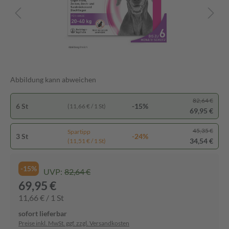
Abbildung kann abweichen
82,64 €
6 St
-15%
(11,66 € / 1 St)
69,95 €
45,35 €
Spartipp
3 St
-24%
34,54 €
(11,51 € / 1 St)
-15%
UVP:
82,64 €
69,95 €
11,66 € / 1 St
sofort lieferbar
Preise inkl. MwSt. ggf. zzgl. Versandkosten