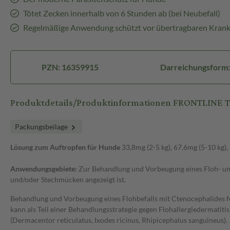
Tötet Zecken innerhalb von 6 Stunden ab (bei Neubefall)
Regelmäßige Anwendung schützt vor übertragbaren Krank
PZN: 16359915
Darreichungsform:
Produktdetails/Produktinformationen FRONTLINE TRI
Packungsbeilage
Lösung zum Auftropfen für Hunde
33,8mg (2-5 kg), 67,6mg (5-10 kg),
Anwendungsgebiete:
Zur Behandlung und Vorbeugung eines Floh- und
und/oder Stechmücken angezeigt ist.
Behandlung und Vorbeugung eines Flohbefalls mit Ctenocephalides fel
kann als Teil einer Behandlungsstrategie gegen Flohallergiedermatit
(Dermacentor reticulatus, Ixodes ricinus, Rhipicephalus sanguineus).