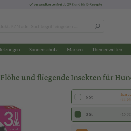
versandkostenfrei
ab 29 € und für E-Rezepte
letzungen
Sonnenschutz
Marken
Themenwelten
öhe und fliegende Insekten für Hund
Sparti
6 St
(11,95 
3 St
(15,32 