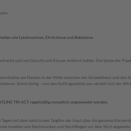
 kann
iten wie Leishmaniose, Ehrlichiose und Babesiose.
frecht und von Gesicht und Körper entfernt halten. Die Spitze der Pipette
petteninhaltes am Nacken in der Mitte zwischen der Schädelbasis und den
tleeren. Schon fertig – von den Auftragsstellen aus verteilt sich der Wir
RONTLINE TRI-ACT regelmäßig monatlich angewendet werden.
 Tagen mit dem natürlichen Talgfilm der Haut über die gesamte Körperob
ende Insekten wie Stechmücken und Stechfliegen vor dem Stich abgewehr