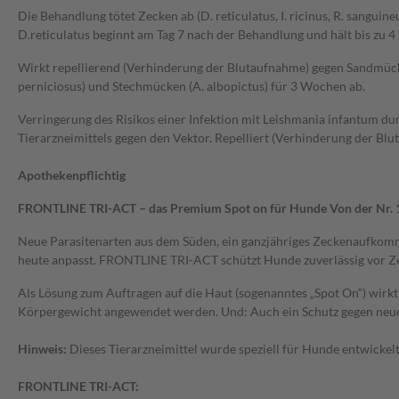
Die Behandlung tötet Zecken ab (D. reticulatus, I. ricinus, R. sangui
D.reticulatus beginnt am Tag 7 nach der Behandlung und hält bis zu 
Wirkt repellierend (Verhinderung der Blutaufnahme) gegen Sandmück
perniciosus) und Stechmücken (A. albopictus) für 3 Wochen ab.
Verringerung des Risikos einer Infektion mit Leishmania infantum du
Tierarzneimittels gegen den Vektor. Repelliert (Verhinderung der Blu
Apothekenpflichtig
FRONTLINE TRI-ACT – das Premium Spot on für Hunde Von der Nr. 1
Neue Parasitenarten aus dem Süden, ein ganzjähriges Zeckenaufkomm
heute anpasst. FRONTLINE TRI-ACT schützt Hunde zuverlässig vor Ze
Als Lösung zum Auftragen auf die Haut (sogenanntes „Spot On“) wir
Körpergewicht angewendet werden. Und: Auch ein Schutz gegen neue
Hinweis:
Dieses Tierarzneimittel wurde speziell für Hunde entwickel
FRONTLINE TRI-ACT: