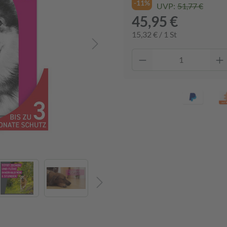
-11%
UVP:
51,77 €
45,95 €
15,32 € / 1 St