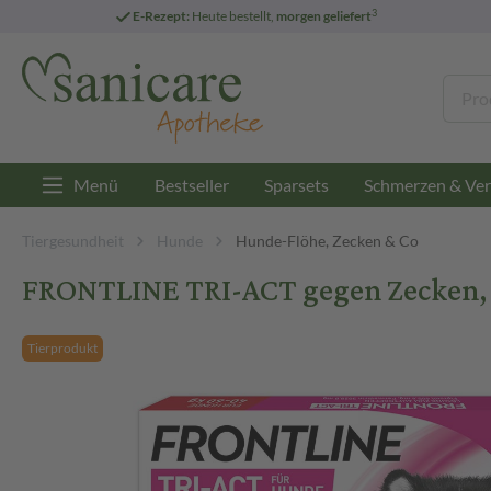
3
E-Rezept:
Heute bestellt,
morgen geliefert
Menü
Bestseller
Sparsets
Schmerzen & Ver
Tiergesundheit
Hunde
Hunde-Flöhe, Zecken & Co
FRONTLINE TRI-ACT gegen Zecken, Fl
Tierprodukt