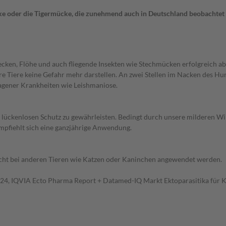
e oder die Tigermücke, die zunehmend auch in Deutschland beobachtet
cken, Flöhe und auch fliegende Insekten wie Stechmücken erfolgreich a
e Tiere keine Gefahr mehr darstellen. An zwei Stellen im Nacken des Hund
tragener Krankheiten wie Leishmaniose.
ckenlosen Schutz zu gewährleisten. Bedingt durch unsere milderen Wint
mpfiehlt sich eine ganzjährige Anwendung.
cht bei anderen Tieren wie Katzen oder Kaninchen angewendet werden.
24, IQVIA Ecto Pharma Report + Datamed-IQ Markt Ektoparasitika für K