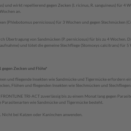
neus) und wirkt repellierend gegen Zecken (I. ricinus, R. sanguineus) für
4 Wochen an.
en (Phlebotomus perniciosus) für 3 Wochen und gegen Stechmücken (Cul
rch Übertragung von Sandmücken (P. perniciosus) für bis zu 4 Wochen. D
taufnahme) und tötet die gemeine Stechfliege (Stomoxys calcitrans) für 
 gegen Zecken und Flöhe*
en und fliegende Insekten wie Sandmücke und Tigermücke erfordern ein
cken, Flöhen und fliegenden Insekten wie Stechmücken und Stechfliegen
kt FRONTLINE TRI-ACT zuverlässig bis zu einem Monat lang gegen Paras
 Parasitenarten wie Sandmücke und Tigermücke besteht.
t. Nicht bei Katzen oder Kaninchen anwenden.