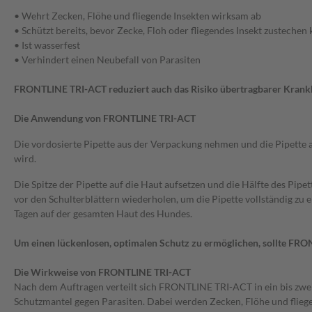
• Wehrt Zecken, Flöhe und fliegende Insekten wirksam ab
• Schützt bereits, bevor Zecke, Floh oder fliegendes Insekt zustechen
• Ist wasserfest
• Verhindert einen Neubefall von Parasiten
FRONTLINE TRI-ACT reduziert auch das Risiko übertragbarer Krankhe
Die Anwendung von FRONTLINE TRI-ACT
Die vordosierte Pipette aus der Verpackung nehmen und die Pipette au
wird.
Die Spitze der Pipette auf die Haut aufsetzen und die Hälfte des Pi
vor den Schulterblättern wiederholen, um die Pipette vollständig zu en
Tagen auf der gesamten Haut des Hundes.
Um einen lückenlosen, optimalen Schutz zu ermöglichen, sollte F
Die Wirkweise von FRONTLINE TRI-ACT
Nach dem Auftragen verteilt sich FRONTLINE TRI-ACT in ein bis zwei
Schutzmantel gegen Parasiten. Dabei werden Zecken, Flöhe und flieg