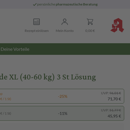
persönliche
pharmazeutische Beratung
Rezept einlösen
Mein Konto
0,00 €
Deine Vorteile
e XL (40-60 kg) 3 St Lösung
UVP:
96,01 €
pp
-25%
71,70 €
€ / 1 St)
UVP:
51,77 €
-11%
€ / 1 St)
45,95 €