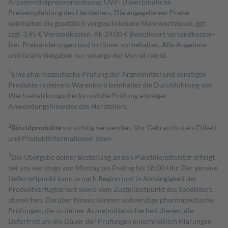
Arzneimittelpreisverordnung. UVP: Unverbindliche
Preisempfehlung des Herstellers. Die angegebenen Preise
beinhalten die gesetzlich vorgeschriebene Mehrwertsteuer, ggf.
zzgl. 3,95 € Versandkosten. Ab 29,00 € Bestell­wert versand­kosten­
frei. Preisänderungen und Irrtümer vorbehalten. Alle Angebote
und Gratis-Beigaben nur solange der Vorrat reicht.
1
Eine pharmazeutische Prüfung der Arzneimittel und sonstigen
Produkte in deinem Warenkorb beinhaltet die Durchführung von
Wechselwirkungschecks und die Prüfung etwaiger
Anwendungshinweise des Herstellers.
2
Biozidprodukte
vorsichtig verwenden. Vor Gebrauch stets Etikett
und Produktinformationen lesen.
3
Die Übergabe deiner Bestellung an den Paketdienstleister erfolgt
bei uns werktags von Montag bis Freitag bis 18:00 Uhr. Der genaue
Lieferzeitpunkt kann je nach Region und in Abhängigkeit der
Produktverfügbarkeit sowie vom Zustellzeitpunkt des Spediteurs
abweichen. Darüber hinaus können notwendige pharmazeutische
Prüfungen, die zu deiner Arzneimittelsicherheit dienen, die
Lieferfrist um die Dauer der Prüfungen einschließlich Klärungen