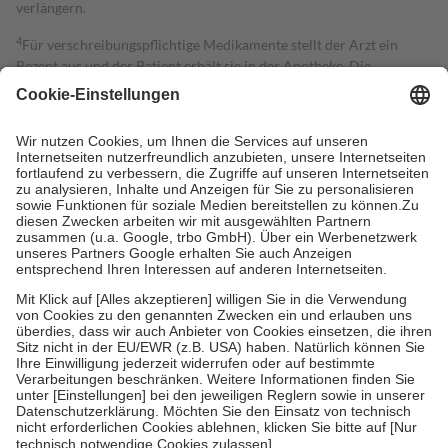
verlängern.
4
Für verschreibungspflichtige Medikamente stellt der Arzt ein
Rezept aus und der Patient erhält sie in der Apotheke. Die
gesetzliche Krankenversicherung übernimmt in der Regel die
Kosten dafür, der Versicherte trägt einen Teil davon als Zuzahlung
mit.
Grundsätzlich leisten Mitglieder Zuzahlungen in Höhe von zehn
Prozent des Abgabepreises,
mindestens
jedoch
fünf Euro
und
höchstens zehn Euro.
Es sind jedoch nie mehr als die tatsächlichen
Kosten der Leistung zu entrichten.
Diese Regeln gelten grundsätzlich auch für Online-Apotheken.
Bei Heilmitteln und häuslicher Krankenpflege beträgt die
Zuzahlung zehn Prozent der Kosten sowie zehn Euro je
Verordnung.
Um das Engagement der Versicherten für ihre eigene Gesundheit zu
stärken und die besondere Stellung der Familie zu unterstützen,
fallen
keine Zuzahlungen
an bei:
• Kindern und Jugendlichen bis zum vollendeten 18. Lebensjahr
mit Ausnahme der Fahrkosten
• Untersuchungen zur Vorsorge und Früherkennung, die von der
GKV getragen werden