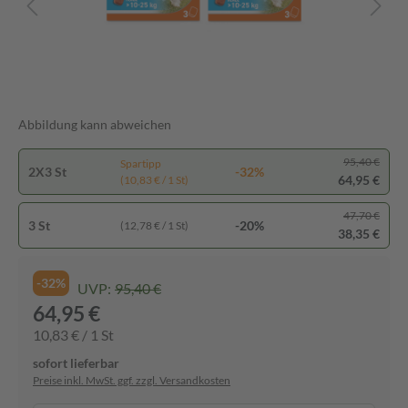
Abbildung kann abweichen
95,40 €
Spartipp
2X3 St
-32%
64,95 €
(10,83 € / 1 St)
47,70 €
3 St
-20%
(12,78 € / 1 St)
38,35 €
-32%
UVP:
95,40 €
64,95 €
10,83 € / 1 St
sofort lieferbar
Preise inkl. MwSt. ggf. zzgl. Versandkosten