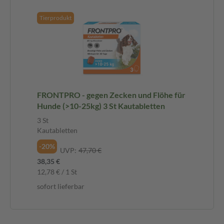
Tierprodukt
FRONTPRO - gegen Zecken und Flöhe für
Hunde (>10-25kg) 3 St Kautabletten
3 St
Kautabletten
-20%
UVP:
47,70 €
38,35 €
12,78 € / 1 St
sofort lieferbar