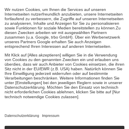
mit.
Grundsätzlich leisten Mitglieder Zuzahlungen in Höhe von zehn
Prozent des Abgabepreises,
mindestens
jedoch
fünf Euro
und
höchstens zehn Euro.
Es sind jedoch nie mehr als die tatsächlichen
Kosten der Leistung zu entrichten.
Diese Regeln gelten grundsätzlich auch für Online-Apotheken.
Bei Heilmitteln und häuslicher Krankenpflege beträgt die
Zuzahlung zehn Prozent der Kosten sowie zehn Euro je
Verordnung.
Um das Engagement der Versicherten für ihre eigene Gesundheit zu
stärken und die besondere Stellung der Familie zu unterstützen,
fallen
keine Zuzahlungen
an bei:
• Kindern und Jugendlichen bis zum vollendeten 18. Lebensjahr
mit Ausnahme der Fahrkosten
• Untersuchungen zur Vorsorge und Früherkennung, die von der
GKV getragen werden
• empfohlenen Schutzimpfungen
• Harn- und Blutteststreifen
Wir nutzen Trusted Shops als unabhängigen Dienstleister für die
Einholung von Bewertungen. Trusted Shops hat Maßnahmen