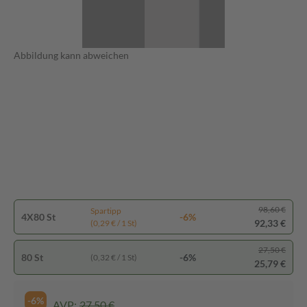
Abbildung kann abweichen
98,60 €
Spartipp
4X80 St
-6%
92,33 €
(0,29 € / 1 St)
27,50 €
80 St
-6%
(0,32 € / 1 St)
25,79 €
-6%
AVP:
27,50 €