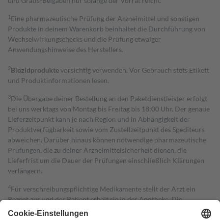
und Gratis-Beigaben nur solange der Vorrat reicht.
1
Eine pharmazeutische Prüfung der Arzneimittel und sonstigen
Produkte in deinem Warenkorb beinhaltet die Durchführung von
Wechselwirkungschecks und die Prüfung etwaiger
Anwendungshinweise des Herstellers.
2
Biozidprodukte
vorsichtig verwenden. Vor Gebrauch stets Etikett
und Produktinformationen lesen.
3
Die Übergabe deiner Bestellung an den Paketdienstleister erfolgt
bei uns werktags von Montag bis Freitag bis 18:00 Uhr. Der genaue
Lieferzeitpunkt kann je nach Region und in Abhängigkeit der
Produktverfügbarkeit sowie vom Zustellzeitpunkt des Spediteurs
abweichen. Darüber hinaus können notwendige pharmazeutische
Prüfungen, die zu deiner Arzneimittelsicherheit dienen, die
Lieferfrist um die Dauer der Prüfungen einschließlich Klärungen
verlängern.
4
Für verschreibungspflichtige Medikamente stellt der Arzt ein
Rezept aus und der Patient erhält sie in der Apotheke. Die
gesetzliche Krankenversicherung übernimmt in der Regel die
Kosten dafür, der Versicherte trägt einen Teil davon als Zuzahlung