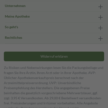
Unternehmen
Meine Apotheke
So geht's
Rechtliches
Widerruf erklären
Zu Risiken und Nebenwirkungen lesen Sie die Packungsbeilage und
fragen Sie Ihre Ärztin, Ihren Arzt oder in Ihrer Apotheke. AVP:
Üblicher Apothekenverkaufspreis berechnet nach der
Arzneimittelpreisverordnung. UVP: Unverbindliche
Preisempfehlung des Herstellers. Die angegebenen Preise
beinhalten die gesetzlich vorgeschriebene Mehrwertsteuer, ggf.
zzgl. 3,95 € Versandkosten. Ab 29,00 € Bestell­wert versand­kosten­
frei. Preisänderungen und Irrtümer vorbehalten. Alle Angebote