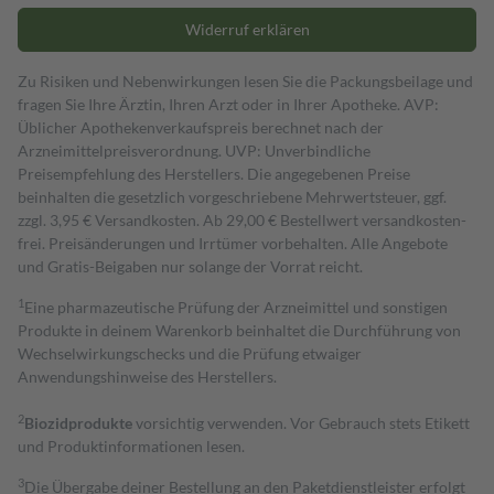
Widerruf erklären
Zu Risiken und Nebenwirkungen lesen Sie die Packungsbeilage und
fragen Sie Ihre Ärztin, Ihren Arzt oder in Ihrer Apotheke. AVP:
Üblicher Apothekenverkaufspreis berechnet nach der
Arzneimittelpreisverordnung. UVP: Unverbindliche
Preisempfehlung des Herstellers. Die angegebenen Preise
beinhalten die gesetzlich vorgeschriebene Mehrwertsteuer, ggf.
zzgl. 3,95 € Versandkosten. Ab 29,00 € Bestell­wert versand­kosten­
frei. Preisänderungen und Irrtümer vorbehalten. Alle Angebote
und Gratis-Beigaben nur solange der Vorrat reicht.
1
Eine pharmazeutische Prüfung der Arzneimittel und sonstigen
Produkte in deinem Warenkorb beinhaltet die Durchführung von
Wechselwirkungschecks und die Prüfung etwaiger
Anwendungshinweise des Herstellers.
2
Biozidprodukte
vorsichtig verwenden. Vor Gebrauch stets Etikett
und Produktinformationen lesen.
3
Die Übergabe deiner Bestellung an den Paketdienstleister erfolgt