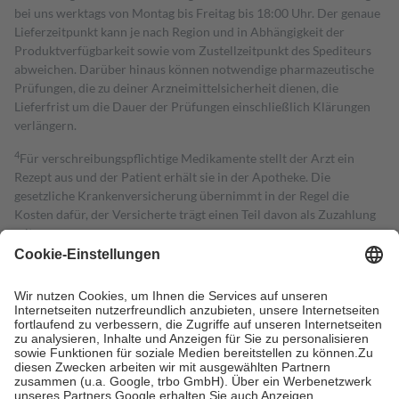
bei uns werktags von Montag bis Freitag bis 18:00 Uhr. Der genaue
Lieferzeitpunkt kann je nach Region und in Abhängigkeit der
Produktverfügbarkeit sowie vom Zustellzeitpunkt des Spediteurs
abweichen. Darüber hinaus können notwendige pharmazeutische
Prüfungen, die zu deiner Arzneimittelsicherheit dienen, die
Lieferfrist um die Dauer der Prüfungen einschließlich Klärungen
verlängern.
4
Für verschreibungspflichtige Medikamente stellt der Arzt ein
Rezept aus und der Patient erhält sie in der Apotheke. Die
gesetzliche Krankenversicherung übernimmt in der Regel die
Kosten dafür, der Versicherte trägt einen Teil davon als Zuzahlung
mit.
Grundsätzlich leisten Mitglieder Zuzahlungen in Höhe von zehn
Prozent des Abgabepreises,
mindestens
jedoch
fünf Euro
und
höchstens zehn Euro.
Es sind jedoch nie mehr als die tatsächlichen
Kosten der Leistung zu entrichten.
Diese Regeln gelten grundsätzlich auch für Online-Apotheken.
Bei Heilmitteln und häuslicher Krankenpflege beträgt die
Zuzahlung zehn Prozent der Kosten sowie zehn Euro je
Verordnung.