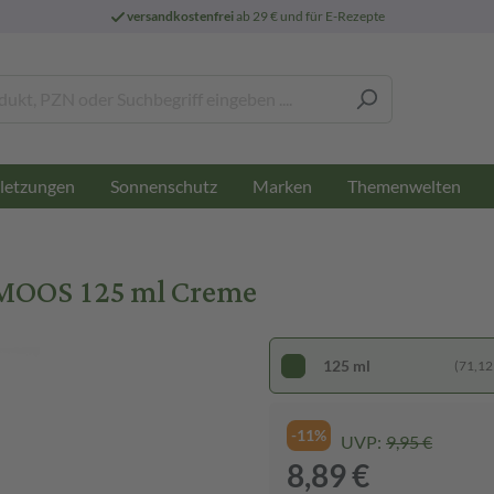
versandkostenfrei
ab 29 € und für E-Rezepte
letzungen
Sonnenschutz
Marken
Themenwelten
MOOS 125 ml Creme
125 ml
(71,12 €
-11%
UVP:
9,95 €
8,89 €