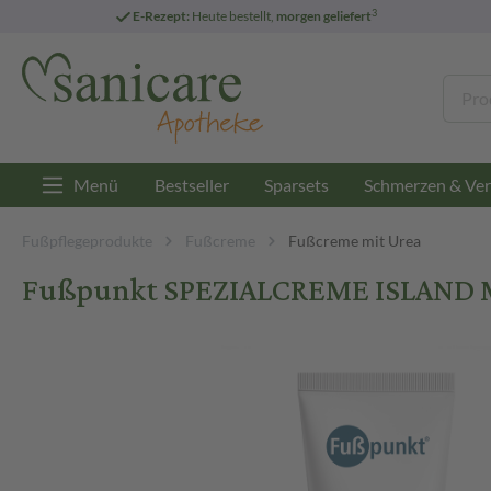
3
E-Rezept:
Heute bestellt,
morgen geliefert
Menü
Bestseller
Sparsets
Schmerzen & Ver
Fußpflegeprodukte
Fußcreme
Fußcreme mit Urea
Fußpunkt SPEZIALCREME ISLAND 