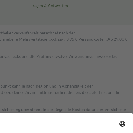
Fragen & Antworten
pothekenverkaufspreis berechnet nach der
hriebene Mehrwertsteuer, ggf. zzgl. 3,95 € Versandkosten. Ab 29,00 €
kungschecks und die Prüfung etwaiger Anwendungshinweise des
itpunkt kann je nach Region und in Abhängigkeit der
 zu deiner Arzneimittelsicherheit dienen, die Lieferfrist um die
ersicherung übernimmt in der Regel die Kosten dafür, der Versicherte
Euro.
Es sind jedoch nie mehr als die tatsächlichen Kosten der Leistung