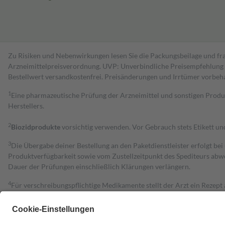
Zu Risiken und Nebenwirkungen lesen Sie die Packungsbeilage und fra
Arzneimittelpreisverordnung. UVP: Unverbindliche Preisempfehlung de
Bestell­wert versand­kosten­frei. Preisänderungen und Irrtümer vorbeh
1
Eine pharmazeutische Prüfung der Arzneimittel und sonstigen Pro
Herstellers.
2
Biozidprodukte
vorsichtig verwenden. Vor Gebrauch stets Etikett u
3
Die Übergabe deiner Bestellung an den Paketdienstleister erfolgt bei
Produktverfügbarkeit sowie vom Zustellzeitpunkt des Spediteurs abwe
Dauer der Prüfungen einschließlich Klärungen verlängern.
4
Für verschreibungspflichtige Medikamente stellt der Arzt ein Rezept 
trägt einen Teil davon als Zuzahlung mit.
Grundsätzlich leisten Mitglieder Zuzahlungen in Höhe von zehn Proz
zu entrichten.