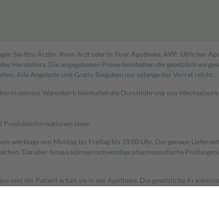
gen Sie Ihre Ärztin, Ihren Arzt oder in Ihrer Apotheke. AVP: Üblicher A
s Herstellers. Die angegebenen Preise beinhalten die gesetzlich vorgesc
alten. Alle Angebote und Gratis-Beigaben nur solange der Vorrat reicht.
dukte in deinem Warenkorb beinhaltet die Durchführung von Wechselwir
nd Produktinformationen lesen.
 uns werktags von Montag bis Freitag bis 18:00 Uhr. Der genaue Lieferze
ichen. Darüber hinaus können notwendige pharmazeutische Prüfungen, die
aus und der Patient erhält sie in der Apotheke. Die gesetzliche Krankenv
ent des Abgabepreises,
mindestens
jedoch
fünf Euro
und
höchstens zehn 