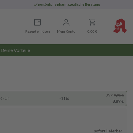
persönliche
pharmazeutische Beratung
Rezept einlösen
Mein Konto
0,00 €
Deine Vorteile
UVP:
9,95 €
-11%
 / 1 l)
8,89 €
sofort lieferbar