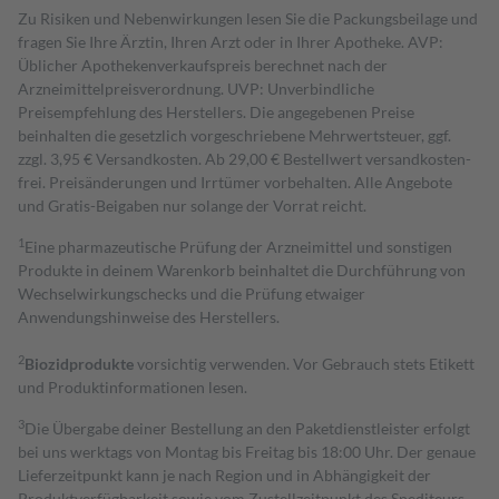
Zu Risiken und Nebenwirkungen lesen Sie die Packungsbeilage und
fragen Sie Ihre Ärztin, Ihren Arzt oder in Ihrer Apotheke. AVP:
Üblicher Apothekenverkaufspreis berechnet nach der
Arzneimittelpreisverordnung. UVP: Unverbindliche
Preisempfehlung des Herstellers. Die angegebenen Preise
beinhalten die gesetzlich vorgeschriebene Mehrwertsteuer, ggf.
zzgl. 3,95 € Versandkosten. Ab 29,00 € Bestell­wert versand­kosten­
frei. Preisänderungen und Irrtümer vorbehalten. Alle Angebote
und Gratis-Beigaben nur solange der Vorrat reicht.
1
Eine pharmazeutische Prüfung der Arzneimittel und sonstigen
Produkte in deinem Warenkorb beinhaltet die Durchführung von
Wechselwirkungschecks und die Prüfung etwaiger
Anwendungshinweise des Herstellers.
2
Biozidprodukte
vorsichtig verwenden. Vor Gebrauch stets Etikett
und Produktinformationen lesen.
3
Die Übergabe deiner Bestellung an den Paketdienstleister erfolgt
bei uns werktags von Montag bis Freitag bis 18:00 Uhr. Der genaue
Lieferzeitpunkt kann je nach Region und in Abhängigkeit der
Produktverfügbarkeit sowie vom Zustellzeitpunkt des Spediteurs