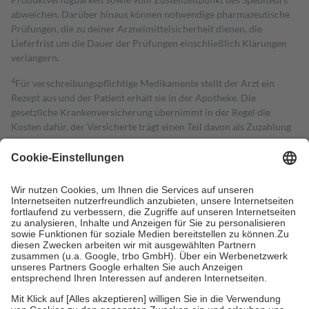
abweichen. Darüber hinaus können notwendige pharmazeutische
Prüfungen, die zu deiner Arzneimittelsicherheit dienen, die
Lieferfrist um die Dauer der Prüfungen einschließlich Klärungen
verlängern.
4
Für verschreibungspflichtige Medikamente stellt der Arzt ein
Rezept aus und der Patient erhält sie in der Apotheke. Die
gesetzliche Krankenversicherung übernimmt in der Regel die
Kosten dafür, der Versicherte trägt einen Teil davon als Zuzahlung
mit.
Grundsätzlich leisten Mitglieder Zuzahlungen in Höhe von zehn
Prozent des Abgabepreises,
mindestens
jedoch
fünf Euro
und
höchstens zehn Euro.
Es sind jedoch nie mehr als die tatsächlichen
Kosten der Leistung zu entrichten.
Diese Regeln gelten grundsätzlich auch für Online-Apotheken.
Bei Heilmitteln und häuslicher Krankenpflege beträgt die
Zuzahlung zehn Prozent der Kosten sowie zehn Euro je
Verordnung.
Um das Engagement der Versicherten für ihre eigene Gesundheit zu
stärken und die besondere Stellung der Familie zu unterstützen,
fallen
keine Zuzahlungen
an bei: