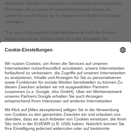
abweichen. Darüber hinaus können notwendige pharmazeutische
Prüfungen, die zu deiner Arzneimittelsicherheit dienen, die
Lieferfrist um die Dauer der Prüfungen einschließlich Klärungen
verlängern.
4
Für verschreibungspflichtige Medikamente stellt der Arzt ein
Rezept aus und der Patient erhält sie in der Apotheke. Die
gesetzliche Krankenversicherung übernimmt in der Regel die
Kosten dafür, der Versicherte trägt einen Teil davon als Zuzahlung
mit.
Grundsätzlich leisten Mitglieder Zuzahlungen in Höhe von zehn
Prozent des Abgabepreises,
mindestens
jedoch
fünf Euro
und
höchstens zehn Euro.
Es sind jedoch nie mehr als die tatsächlichen
Kosten der Leistung zu entrichten.
Diese Regeln gelten grundsätzlich auch für Online-Apotheken.
Bei Heilmitteln und häuslicher Krankenpflege beträgt die
Zuzahlung zehn Prozent der Kosten sowie zehn Euro je
Verordnung.
Um das Engagement der Versicherten für ihre eigene Gesundheit zu
stärken und die besondere Stellung der Familie zu unterstützen,
fallen
keine Zuzahlungen
an bei:
• Kindern und Jugendlichen bis zum vollendeten 18. Lebensjahr