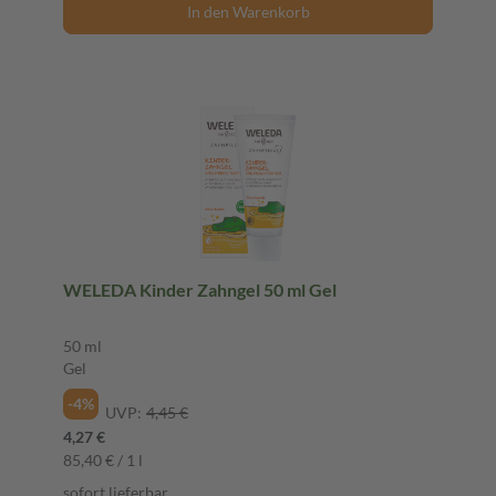
In den Warenkorb
WELEDA Kinder Zahngel 50 ml Gel
50 ml
Gel
-4%
UVP:
4,45 €
4,27 €
85,40 € / 1 l
sofort lieferbar