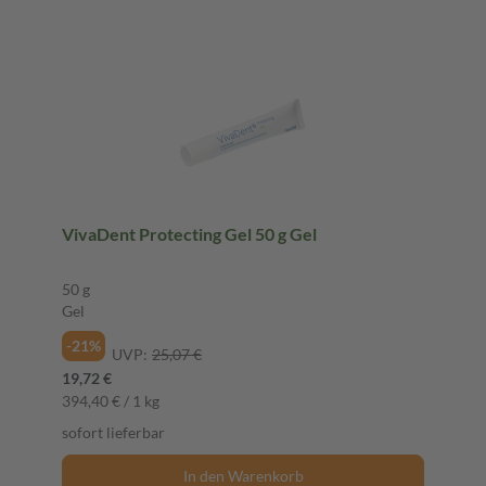
VivaDent Protecting Gel 50 g Gel
50 g
Gel
-21%
UVP:
25,07 €
19,72 €
394,40 € / 1 kg
sofort lieferbar
In den Warenkorb