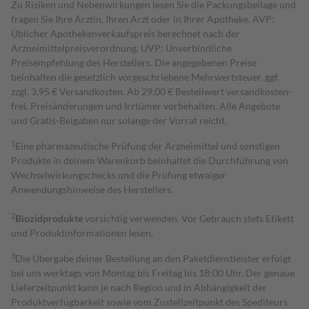
Zu Risiken und Nebenwirkungen lesen Sie die Packungsbeilage und
fragen Sie Ihre Ärztin, Ihren Arzt oder in Ihrer Apotheke. AVP:
Üblicher Apothekenverkaufspreis berechnet nach der
Arzneimittelpreisverordnung. UVP: Unverbindliche
Preisempfehlung des Herstellers. Die angegebenen Preise
beinhalten die gesetzlich vorgeschriebene Mehrwertsteuer, ggf.
zzgl. 3,95 € Versandkosten. Ab 29,00 € Bestell­wert versand­kosten­
frei. Preisänderungen und Irrtümer vorbehalten. Alle Angebote
und Gratis-Beigaben nur solange der Vorrat reicht.
1
Eine pharmazeutische Prüfung der Arzneimittel und sonstigen
Produkte in deinem Warenkorb beinhaltet die Durchführung von
Wechselwirkungschecks und die Prüfung etwaiger
Anwendungshinweise des Herstellers.
2
Biozidprodukte
vorsichtig verwenden. Vor Gebrauch stets Etikett
und Produktinformationen lesen.
3
Die Übergabe deiner Bestellung an den Paketdienstleister erfolgt
bei uns werktags von Montag bis Freitag bis 18:00 Uhr. Der genaue
Lieferzeitpunkt kann je nach Region und in Abhängigkeit der
Produktverfügbarkeit sowie vom Zustellzeitpunkt des Spediteurs