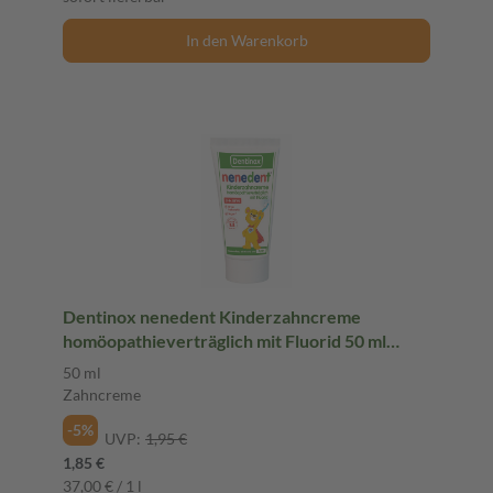
In den Warenkorb
Dentinox nenedent Kinderzahncreme
homöopathieverträglich mit Fluorid 50 ml
Zahncreme
50 ml
Zahncreme
-5%
UVP:
1,95 €
1,85 €
37,00 € / 1 l