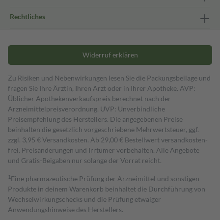
Rechtliches
Widerruf erklären
Zu Risiken und Nebenwirkungen lesen Sie die Packungsbeilage und
fragen Sie Ihre Ärztin, Ihren Arzt oder in Ihrer Apotheke. AVP:
Üblicher Apothekenverkaufspreis berechnet nach der
Arzneimittelpreisverordnung. UVP: Unverbindliche
Preisempfehlung des Herstellers. Die angegebenen Preise
beinhalten die gesetzlich vorgeschriebene Mehrwertsteuer, ggf.
zzgl. 3,95 € Versandkosten. Ab 29,00 € Bestell­wert versand­kosten­
frei. Preisänderungen und Irrtümer vorbehalten. Alle Angebote
und Gratis-Beigaben nur solange der Vorrat reicht.
1
Eine pharmazeutische Prüfung der Arzneimittel und sonstigen
Produkte in deinem Warenkorb beinhaltet die Durchführung von
Wechselwirkungschecks und die Prüfung etwaiger
Anwendungshinweise des Herstellers.