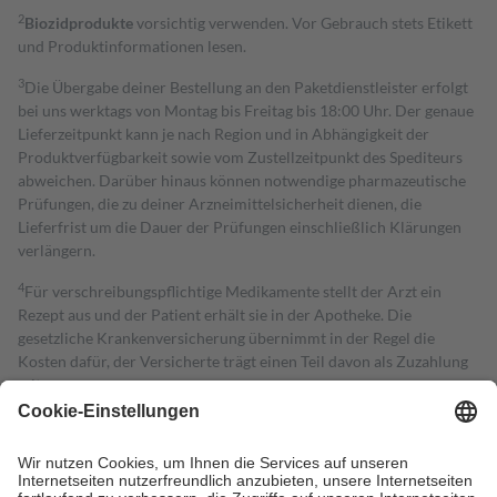
2
Biozidprodukte
vorsichtig verwenden. Vor Gebrauch stets Etikett
und Produktinformationen lesen.
3
Die Übergabe deiner Bestellung an den Paketdienstleister erfolgt
bei uns werktags von Montag bis Freitag bis 18:00 Uhr. Der genaue
Lieferzeitpunkt kann je nach Region und in Abhängigkeit der
Produktverfügbarkeit sowie vom Zustellzeitpunkt des Spediteurs
abweichen. Darüber hinaus können notwendige pharmazeutische
Prüfungen, die zu deiner Arzneimittelsicherheit dienen, die
Lieferfrist um die Dauer der Prüfungen einschließlich Klärungen
verlängern.
4
Für verschreibungspflichtige Medikamente stellt der Arzt ein
Rezept aus und der Patient erhält sie in der Apotheke. Die
gesetzliche Krankenversicherung übernimmt in der Regel die
Kosten dafür, der Versicherte trägt einen Teil davon als Zuzahlung
mit.
Grundsätzlich leisten Mitglieder Zuzahlungen in Höhe von zehn
Prozent des Abgabepreises,
mindestens
jedoch
fünf Euro
und
höchstens zehn Euro.
Es sind jedoch nie mehr als die tatsächlichen
Kosten der Leistung zu entrichten.