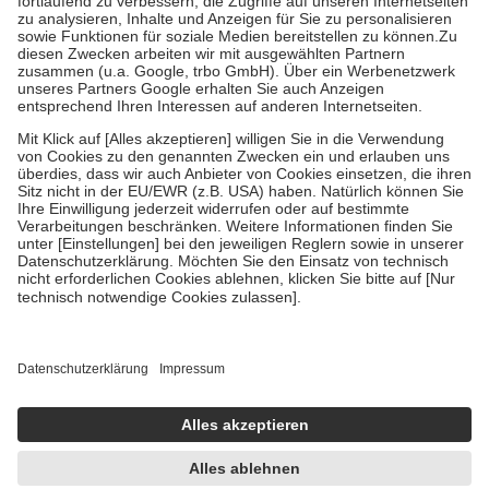
Diese Regeln gelten grundsätzlich auch für Online-Apotheken.
Bei Heilmitteln und häuslicher Krankenpflege beträgt die
Zuzahlung zehn Prozent der Kosten sowie zehn Euro je
Verordnung.
Um das Engagement der Versicherten für ihre eigene Gesundheit zu
stärken und die besondere Stellung der Familie zu unterstützen,
fallen
keine Zuzahlungen
an bei:
• Kindern und Jugendlichen bis zum vollendeten 18. Lebensjahr
mit Ausnahme der Fahrkosten
• Untersuchungen zur Vorsorge und Früherkennung, die von der
GKV getragen werden
• empfohlenen Schutzimpfungen
• Harn- und Blutteststreifen
Wir nutzen Trusted Shops als unabhängigen Dienstleister für die
Einholung von Bewertungen. Trusted Shops hat Maßnahmen
getroffen, um sicherzustellen, dass es sich um echte Bewertungen
handelt. Mehr Informationen findest du hier:
https://help.etrusted.com/hc/de/articles/4419944605341
Einige Bilder und Inhalte wurden unter Zuhilfenahme künstlicher
Intelligenz erstellt.