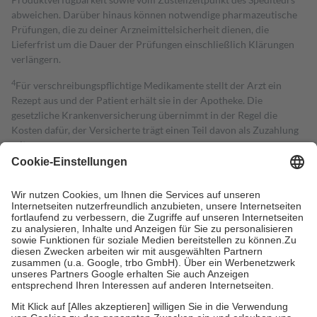
abweichen. Darüber hinaus können notwendige pharmazeutische
Prüfungen, die zu deiner Arzneimittelsicherheit dienen, die
Lieferfrist um die Dauer der Prüfungen einschließlich Klärungen
verlängern.
4
Für verschreibungspflichtige Medikamente stellt der Arzt ein
Rezept aus und der Patient erhält sie in der Apotheke. Die
gesetzliche Krankenversicherung übernimmt in der Regel die
Kosten dafür, der Versicherte trägt einen Teil davon als Zuzahlung
mit.
Grundsätzlich leisten Mitglieder Zuzahlungen in Höhe von zehn
Prozent des Abgabepreises,
mindestens
jedoch
fünf Euro
und
höchstens zehn Euro.
Es sind jedoch nie mehr als die tatsächlichen
Kosten der Leistung zu entrichten.
Diese Regeln gelten grundsätzlich auch für Online-Apotheken.
Bei Heilmitteln und häuslicher Krankenpflege beträgt die
Zuzahlung zehn Prozent der Kosten sowie zehn Euro je
Verordnung.
Um das Engagement der Versicherten für ihre eigene Gesundheit zu
stärken und die besondere Stellung der Familie zu unterstützen,
fallen
keine Zuzahlungen
an bei: