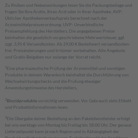
Zu Risiken und Nebenwirkungen lesen Sie die Packungsbeilage und
fragen Sie Ihre Ärztin, Ihren Arzt oder in Ihrer Apotheke. AVP:
Üblicher Apothekenverkaufspreis berechnet nach der
Arzneimittelpreisverordnung. UVP: Unverbindliche
Preisempfehlung des Herstellers. Die angegebenen Preise
beinhalten die gesetzlich vorgeschriebene Mehrwertsteuer, ggf.
zzgl. 3,95 € Versandkosten. Ab 29,00 € Bestell­wert versand­kosten­
frei. Preisänderungen und Irrtümer vorbehalten. Alle Angebote
und Gratis-Beigaben nur solange der Vorrat reicht.
1
Eine pharmazeutische Prüfung der Arzneimittel und sonstigen
Produkte in deinem Warenkorb beinhaltet die Durchführung von
Wechselwirkungschecks und die Prüfung etwaiger
Anwendungshinweise des Herstellers.
2
Biozidprodukte
vorsichtig verwenden. Vor Gebrauch stets Etikett
und Produktinformationen lesen.
3
Die Übergabe deiner Bestellung an den Paketdienstleister erfolgt
bei uns werktags von Montag bis Freitag bis 18:00 Uhr. Der genaue
Lieferzeitpunkt kann je nach Region und in Abhängigkeit der
Produktverfügbarkeit sowie vom Zustellzeitpunkt des Spediteurs