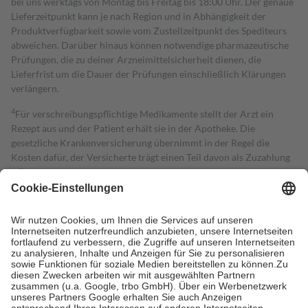
bei uns werktags von Montag bis Freitag bis 18:00 Uhr. Der genaue
Lieferzeitpunkt kann je nach Region und in Abhängigkeit der
Produktverfügbarkeit sowie vom Zustellzeitpunkt des Spediteurs
abweichen. Darüber hinaus können notwendige pharmazeutische
Prüfungen, die zu deiner Arzneimittelsicherheit dienen, die
Lieferfrist um die Dauer der Prüfungen einschließlich Klärungen
verlängern.
4
Für verschreibungspflichtige Medikamente stellt der Arzt ein
Rezept aus und der Patient erhält sie in der Apotheke. Die
gesetzliche Krankenversicherung übernimmt in der Regel die
Kosten dafür, der Versicherte trägt einen Teil davon als Zuzahlung
mit.
Grundsätzlich leisten Mitglieder Zuzahlungen in Höhe von zehn
Prozent des Abgabepreises,
mindestens
jedoch
fünf Euro
und
höchstens zehn Euro.
Es sind jedoch nie mehr als die tatsächlichen
Kosten der Leistung zu entrichten.
Diese Regeln gelten grundsätzlich auch für Online-Apotheken.
Bei Heilmitteln und häuslicher Krankenpflege beträgt die
Zuzahlung zehn Prozent der Kosten sowie zehn Euro je
Verordnung.
Um das Engagement der Versicherten für ihre eigene Gesundheit zu