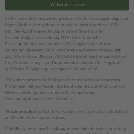
Widerruf erklären
Zu Risiken und Nebenwirkungen lesen Sie die Packungsbeilage und
fragen Sie Ihre Ärztin, Ihren Arzt oder in Ihrer Apotheke. AVP:
Üblicher Apothekenverkaufspreis berechnet nach der
Arzneimittelpreisverordnung. UVP: Unverbindliche
Preisempfehlung des Herstellers. Die angegebenen Preise
beinhalten die gesetzlich vorgeschriebene Mehrwertsteuer, ggf.
zzgl. 3,95 € Versandkosten. Ab 29,00 € Bestell­wert versand­kosten­
frei. Preisänderungen und Irrtümer vorbehalten. Alle Angebote
und Gratis-Beigaben nur solange der Vorrat reicht.
1
Eine pharmazeutische Prüfung der Arzneimittel und sonstigen
Produkte in deinem Warenkorb beinhaltet die Durchführung von
Wechselwirkungschecks und die Prüfung etwaiger
Anwendungshinweise des Herstellers.
2
Biozidprodukte
vorsichtig verwenden. Vor Gebrauch stets Etikett
und Produktinformationen lesen.
3
Die Übergabe deiner Bestellung an den Paketdienstleister erfolgt