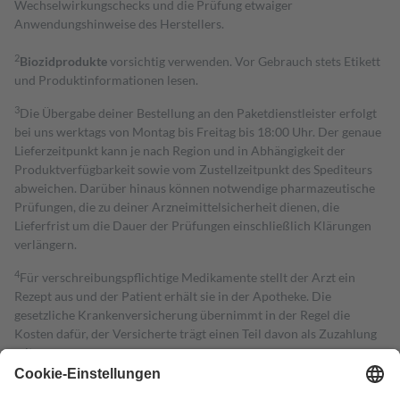
Wechselwirkungschecks und die Prüfung etwaiger
Anwendungshinweise des Herstellers.
2
Biozidprodukte
vorsichtig verwenden. Vor Gebrauch stets Etikett
und Produktinformationen lesen.
3
Die Übergabe deiner Bestellung an den Paketdienstleister erfolgt
bei uns werktags von Montag bis Freitag bis 18:00 Uhr. Der genaue
Lieferzeitpunkt kann je nach Region und in Abhängigkeit der
Produktverfügbarkeit sowie vom Zustellzeitpunkt des Spediteurs
abweichen. Darüber hinaus können notwendige pharmazeutische
Prüfungen, die zu deiner Arzneimittelsicherheit dienen, die
Lieferfrist um die Dauer der Prüfungen einschließlich Klärungen
verlängern.
4
Für verschreibungspflichtige Medikamente stellt der Arzt ein
Rezept aus und der Patient erhält sie in der Apotheke. Die
gesetzliche Krankenversicherung übernimmt in der Regel die
Kosten dafür, der Versicherte trägt einen Teil davon als Zuzahlung
mit.
Grundsätzlich leisten Mitglieder Zuzahlungen in Höhe von zehn
Prozent des Abgabepreises,
mindestens
jedoch
fünf Euro
und