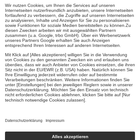
höchstens zehn Euro.
Es sind jedoch nie mehr als die tatsächlichen
Kosten der Leistung zu entrichten.
Diese Regeln gelten grundsätzlich auch für Online-Apotheken.
Bei Heilmitteln und häuslicher Krankenpflege beträgt die
Zuzahlung zehn Prozent der Kosten sowie zehn Euro je
Verordnung.
Um das Engagement der Versicherten für ihre eigene Gesundheit zu
stärken und die besondere Stellung der Familie zu unterstützen,
fallen
keine Zuzahlungen
an bei:
• Kindern und Jugendlichen bis zum vollendeten 18. Lebensjahr
mit Ausnahme der Fahrkosten
• Untersuchungen zur Vorsorge und Früherkennung, die von der
GKV getragen werden
• empfohlenen Schutzimpfungen
• Harn- und Blutteststreifen
Wir nutzen Trusted Shops als unabhängigen Dienstleister für die
Einholung von Bewertungen. Trusted Shops hat Maßnahmen
getroffen, um sicherzustellen, dass es sich um echte Bewertungen
handelt. Mehr Informationen findest du hier:
https://help.etrusted.com/hc/de/articles/4419944605341