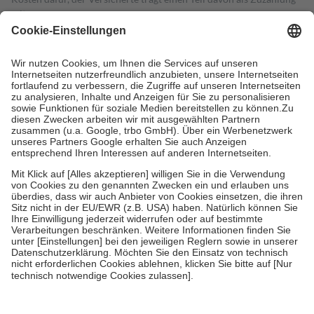
mit.
Grundsätzlich leisten Mitglieder Zuzahlungen in Höhe von zehn
Prozent des Abgabepreises,
mindestens
jedoch
fünf Euro
und
höchstens zehn Euro.
Es sind jedoch nie mehr als die tatsächlichen
Kosten der Leistung zu entrichten.
Diese Regeln gelten grundsätzlich auch für Online-Apotheken.
Bei Heilmitteln und häuslicher Krankenpflege beträgt die
Zuzahlung zehn Prozent der Kosten sowie zehn Euro je
Verordnung.
Um das Engagement der Versicherten für ihre eigene Gesundheit zu
stärken und die besondere Stellung der Familie zu unterstützen,
fallen
keine Zuzahlungen
an bei:
• Kindern und Jugendlichen bis zum vollendeten 18. Lebensjahr
mit Ausnahme der Fahrkosten
• Untersuchungen zur Vorsorge und Früherkennung, die von der
GKV getragen werden
• empfohlenen Schutzimpfungen
• Harn- und Blutteststreifen
Wir nutzen Trusted Shops als unabhängigen Dienstleister für die
Einholung von Bewertungen. Trusted Shops hat Maßnahmen