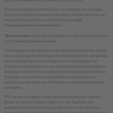
1
Eine pharmazeutische Prüfung der Arzneimittel und sonstigen
Produkte in deinem Warenkorb beinhaltet die Durchführung von
Wechselwirkungschecks und die Prüfung etwaiger
Anwendungshinweise des Herstellers.
2
Biozidprodukte
vorsichtig verwenden. Vor Gebrauch stets Etikett
und Produktinformationen lesen.
3
Die Übergabe deiner Bestellung an den Paketdienstleister erfolgt
bei uns werktags von Montag bis Freitag bis 18:00 Uhr. Der genaue
Lieferzeitpunkt kann je nach Region und in Abhängigkeit der
Produktverfügbarkeit sowie vom Zustellzeitpunkt des Spediteurs
abweichen. Darüber hinaus können notwendige pharmazeutische
Prüfungen, die zu deiner Arzneimittelsicherheit dienen, die
Lieferfrist um die Dauer der Prüfungen einschließlich Klärungen
verlängern.
4
Für verschreibungspflichtige Medikamente stellt der Arzt ein
Rezept aus und der Patient erhält sie in der Apotheke. Die
gesetzliche Krankenversicherung übernimmt in der Regel die
Kosten dafür, der Versicherte trägt einen Teil davon als Zuzahlung