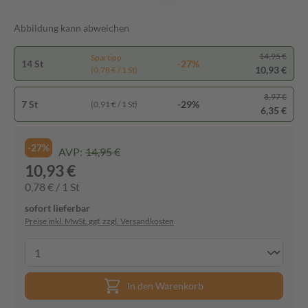
Abbildung kann abweichen
14,95 €
Spartipp
14 St
-27%
10,93 €
(0,78 € / 1 St)
8,97 €
7 St
-29%
(0,91 € / 1 St)
6,35 €
-27%
AVP:
14,95 €
10,93 €
0,78 € / 1 St
sofort lieferbar
Preise inkl. MwSt. ggf. zzgl. Versandkosten
In den Warenkorb