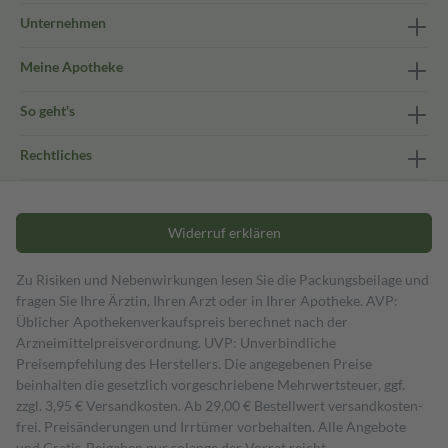
Unternehmen
Meine Apotheke
So geht's
Rechtliches
Widerruf erklären
Zu Risiken und Nebenwirkungen lesen Sie die Packungsbeilage und
fragen Sie Ihre Ärztin, Ihren Arzt oder in Ihrer Apotheke. AVP:
Üblicher Apothekenverkaufspreis berechnet nach der
Arzneimittelpreisverordnung. UVP: Unverbindliche
Preisempfehlung des Herstellers. Die angegebenen Preise
beinhalten die gesetzlich vorgeschriebene Mehrwertsteuer, ggf.
zzgl. 3,95 € Versandkosten. Ab 29,00 € Bestell­wert versand­kosten­
frei. Preisänderungen und Irrtümer vorbehalten. Alle Angebote
und Gratis-Beigaben nur solange der Vorrat reicht.