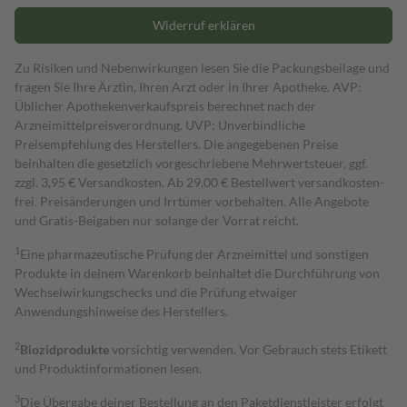
Widerruf erklären
Zu Risiken und Nebenwirkungen lesen Sie die Packungsbeilage und
fragen Sie Ihre Ärztin, Ihren Arzt oder in Ihrer Apotheke. AVP:
Üblicher Apothekenverkaufspreis berechnet nach der
Arzneimittelpreisverordnung. UVP: Unverbindliche
Preisempfehlung des Herstellers. Die angegebenen Preise
beinhalten die gesetzlich vorgeschriebene Mehrwertsteuer, ggf.
zzgl. 3,95 € Versandkosten. Ab 29,00 € Bestell­wert versand­kosten­
frei. Preisänderungen und Irrtümer vorbehalten. Alle Angebote
und Gratis-Beigaben nur solange der Vorrat reicht.
1
Eine pharmazeutische Prüfung der Arzneimittel und sonstigen
Produkte in deinem Warenkorb beinhaltet die Durchführung von
Wechselwirkungschecks und die Prüfung etwaiger
Anwendungshinweise des Herstellers.
2
Biozidprodukte
vorsichtig verwenden. Vor Gebrauch stets Etikett
und Produktinformationen lesen.
3
Die Übergabe deiner Bestellung an den Paketdienstleister erfolgt