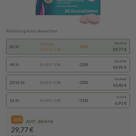
Abbildung kann abweichen
39,97 €
Spartipp
80 St
-26%
29,77 €
(0,37 € / 1 St)
25,99 €
48 St
-23%
(0,42 € / 1 St)
19,95 €
19,94 €
2X16 St
-33%
(0,42 € / 1 St)
13,45 €
9,97 €
16 St
-31%
(0,43 € / 1 St)
6,91 €
-26%
AVP:
39,97 €
29,77 €