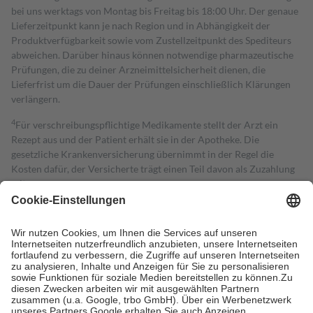
bei uns werktags von Montag bis Freitag bis 18:00 Uhr. Der genaue
Lieferzeitpunkt kann je nach Region und in Abhängigkeit der
Produktverfügbarkeit sowie vom Zustellzeitpunkt des Spediteurs
abweichen. Darüber hinaus können notwendige pharmazeutische
Prüfungen, die zu deiner Arzneimittelsicherheit dienen, die
Lieferfrist um die Dauer der Prüfungen einschließlich Klärungen
verlängern.
4
Für verschreibungspflichtige Medikamente stellt der Arzt ein
Rezept aus und der Patient erhält sie in der Apotheke. Die
gesetzliche Krankenversicherung übernimmt in der Regel die
Kosten dafür, der Versicherte trägt einen Teil davon als Zuzahlung
mit.
Grundsätzlich leisten Mitglieder Zuzahlungen in Höhe von zehn
Prozent des Abgabepreises,
mindestens
jedoch
fünf Euro
und
höchstens zehn Euro.
Es sind jedoch nie mehr als die tatsächlichen
Kosten der Leistung zu entrichten.
Diese Regeln gelten grundsätzlich auch für Online-Apotheken.
Bei Heilmitteln und häuslicher Krankenpflege beträgt die
Zuzahlung zehn Prozent der Kosten sowie zehn Euro je
Verordnung.