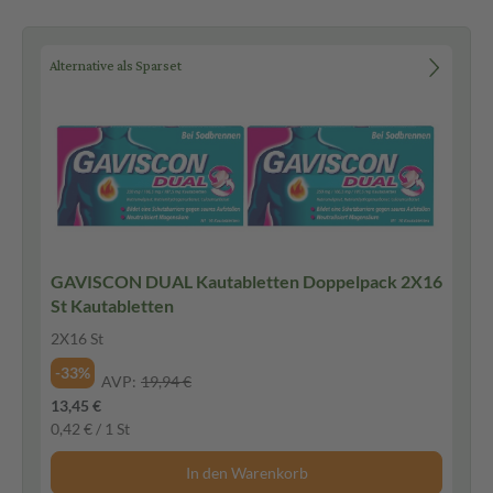
Alternative als Sparset
GAVISCON DUAL Kautabletten Doppelpack 2X16
St Kautabletten
2X16 St
-33%
AVP:
19,94 €
13,45 €
0,42 € / 1 St
In den Warenkorb