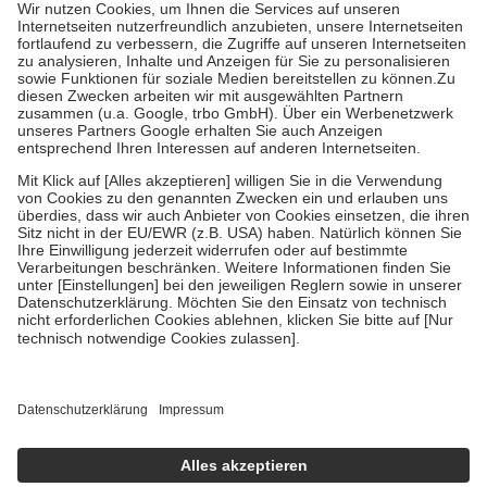
Grundsätzlich leisten Mitglieder Zuzahlungen in Höhe von zehn
Prozent des Abgabepreises,
mindestens
jedoch
fünf Euro
und
höchstens zehn Euro.
Es sind jedoch nie mehr als die tatsächlichen
Kosten der Leistung zu entrichten.
Diese Regeln gelten grundsätzlich auch für Online-Apotheken.
Bei Heilmitteln und häuslicher Krankenpflege beträgt die
Zuzahlung zehn Prozent der Kosten sowie zehn Euro je
Verordnung.
Um das Engagement der Versicherten für ihre eigene Gesundheit zu
stärken und die besondere Stellung der Familie zu unterstützen,
fallen
keine Zuzahlungen
an bei:
• Kindern und Jugendlichen bis zum vollendeten 18. Lebensjahr
mit Ausnahme der Fahrkosten
• Untersuchungen zur Vorsorge und Früherkennung, die von der
GKV getragen werden
• empfohlenen Schutzimpfungen
• Harn- und Blutteststreifen
Wir nutzen Trusted Shops als unabhängigen Dienstleister für die
Einholung von Bewertungen. Trusted Shops hat Maßnahmen
getroffen, um sicherzustellen, dass es sich um echte Bewertungen