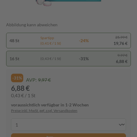
Abbildung kann abweichen
25,99 €
Spartipp
48 St
-24%
19,76 €
(0,41 € / 1 St)
9,97 €
16 St
-31%
(0,43 € / 1 St)
6,88 €
-31%
AVP:
9,97 €
6,88 €
0,43 € / 1 St
voraussichtlich verfügbar in 1-2 Wochen
Preise inkl. MwSt. ggf. zzgl. Versandkosten