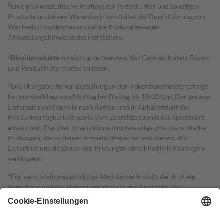
1
Eine pharmazeutische Prüfung der Arzneimittel und sonstigen
Produkte in deinem Warenkorb beinhaltet die Durchführung von
Wechselwirkungschecks und die Prüfung etwaiger
Anwendungshinweise des Herstellers.
2
Biozidprodukte
vorsichtig verwenden. Vor Gebrauch stets Etikett
und Produktinformationen lesen.
3
Die Übergabe deiner Bestellung an den Paketdienstleister erfolgt
bei uns werktags von Montag bis Freitag bis 18:00 Uhr. Der genaue
Lieferzeitpunkt kann je nach Region und in Abhängigkeit der
Produktverfügbarkeit sowie vom Zustellzeitpunkt des Spediteurs
abweichen. Darüber hinaus können notwendige pharmazeutische
Prüfungen, die zu deiner Arzneimittelsicherheit dienen, die
Lieferfrist um die Dauer der Prüfungen einschließlich Klärungen
verlängern.
4
Für verschreibungspflichtige Medikamente stellt der Arzt ein
Rezept aus und der Patient erhält sie in der Apotheke. Die
gesetzliche Krankenversicherung übernimmt in der Regel die
Kosten dafür, der Versicherte trägt einen Teil davon als Zuzahlung
mit.