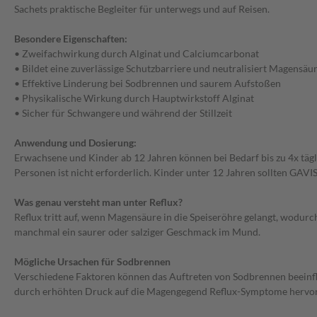
Sachets praktische Begleiter für unterwegs und auf Reisen.
Besondere Eigenschaften:
• Zweifachwirkung durch Alginat und Calciumcarbonat
• Bildet eine zuverlässige Schutzbarriere und neutralisiert Magensäu
• Effektive Linderung bei Sodbrennen und saurem Aufstoßen
• Physikalische Wirkung durch Hauptwirkstoff Alginat
• Sicher für Schwangere und während der Stillzeit
Anwendung und Dosierung:
Erwachsene und Kinder ab 12 Jahren können bei Bedarf bis zu 4x täg
Personen ist nicht erforderlich. Kinder unter 12 Jahren sollten G
Was genau versteht man unter Reflux?
Reflux tritt auf, wenn Magensäure in die Speiseröhre gelangt, wod
manchmal ein saurer oder salziger Geschmack im Mund.
Mögliche Ursachen für Sodbrennen
Verschiedene Faktoren können das Auftreten von Sodbrennen beeinfl
durch erhöhten Druck auf die Magengegend Reflux-Symptome hervor