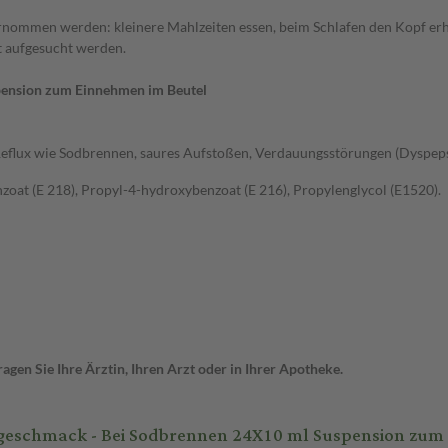
rnommen werden: kleinere Mahlzeiten essen, beim Schlafen den Kopf erh
t aufgesucht werden.
pension zum Einnehmen im Beutel
flux wie Sodbrennen, saures Aufstoßen, Verdauungsstörungen (Dyspepsi
at (E 218), Propyl-4-hydroxybenzoat (E 216), Propylenglycol (E1520).
gen Sie Ihre Ärztin, Ihren Arzt oder in Ihrer Apotheke.
schmack - Bei Sodbrennen 24X10 ml Suspension zum