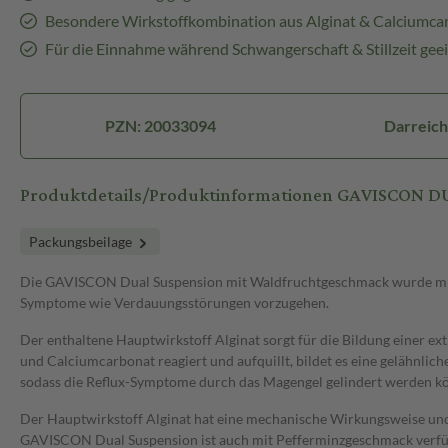
Besondere Wirkstoffkombination aus Alginat & Calciumca
Für die Einnahme während Schwangerschaft & Stillzeit gee
PZN: 20033094
Darreic
Produktdetails/Produktinformationen GAVISCON D
Packungsbeilage
Die GAVISCON Dual Suspension mit Waldfruchtgeschmack wurde mit e
Symptome wie Verdauungsstörungen vorzugehen.
Der enthaltene Hauptwirkstoff Alginat sorgt für die Bildung einer 
und Calciumcarbonat reagiert und aufquillt, bildet es eine gelähnlic
sodass die Reflux-Symptome durch das Magengel gelindert werden kön
Der Hauptwirkstoff Alginat hat eine mechanische Wirkungsweise und 
GAVISCON Dual Suspension ist auch mit Pefferminzgeschmack verfügba