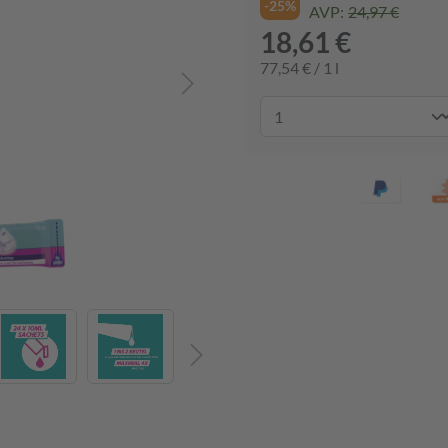
-25%
AVP:
24,97 €
18,61 €
77,54 € / 1 l