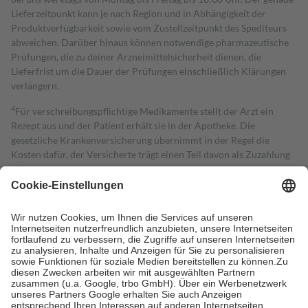
Lieferzeitpunkt kann je nach Region und in Abhängigkeit der
Produktverfügbarkeit sowie vom Zustellzeitpunkt des Spediteurs
abweichen. Darüber hinaus können notwendige pharmazeutische
Prüfungen, die zu deiner Arzneimittelsicherheit dienen, die
Lieferfrist um die Dauer der Prüfungen einschließlich Klärungen
verlängern.
4
Für verschreibungspflichtige Medikamente stellt der Arzt ein
Rezept aus und der Patient erhält sie in der Apotheke. Die
gesetzliche Krankenversicherung übernimmt in der Regel die
Kosten dafür, der Versicherte trägt einen Teil davon als Zuzahlung
mit.
Grundsätzlich leisten Mitglieder Zuzahlungen in Höhe von zehn
Prozent des Abgabepreises,
mindestens
jedoch
fünf Euro
und
höchstens zehn Euro.
Es sind jedoch nie mehr als die tatsächlichen
Kosten der Leistung zu entrichten.
Diese Regeln gelten grundsätzlich auch für Online-Apotheken.
Bei Heilmitteln und häuslicher Krankenpflege beträgt die
Zuzahlung zehn Prozent der Kosten sowie zehn Euro je
Verordnung.
Um das Engagement der Versicherten für ihre eigene Gesundheit zu