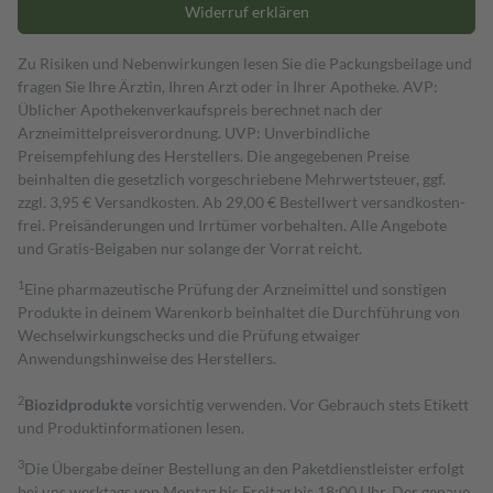
Widerruf erklären
Zu Risiken und Nebenwirkungen lesen Sie die Packungsbeilage und
fragen Sie Ihre Ärztin, Ihren Arzt oder in Ihrer Apotheke. AVP:
Üblicher Apothekenverkaufspreis berechnet nach der
Arzneimittelpreisverordnung. UVP: Unverbindliche
Preisempfehlung des Herstellers. Die angegebenen Preise
beinhalten die gesetzlich vorgeschriebene Mehrwertsteuer, ggf.
zzgl. 3,95 € Versandkosten. Ab 29,00 € Bestell­wert versand­kosten­
frei. Preisänderungen und Irrtümer vorbehalten. Alle Angebote
und Gratis-Beigaben nur solange der Vorrat reicht.
1
Eine pharmazeutische Prüfung der Arzneimittel und sonstigen
Produkte in deinem Warenkorb beinhaltet die Durchführung von
Wechselwirkungschecks und die Prüfung etwaiger
Anwendungshinweise des Herstellers.
2
Biozidprodukte
vorsichtig verwenden. Vor Gebrauch stets Etikett
und Produktinformationen lesen.
3
Die Übergabe deiner Bestellung an den Paketdienstleister erfolgt
bei uns werktags von Montag bis Freitag bis 18:00 Uhr. Der genaue