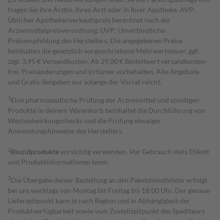
fragen Sie Ihre Ärztin, Ihren Arzt oder in Ihrer Apotheke. AVP:
Üblicher Apothekenverkaufspreis berechnet nach der
Arzneimittelpreisverordnung. UVP: Unverbindliche
Preisempfehlung des Herstellers. Die angegebenen Preise
beinhalten die gesetzlich vorgeschriebene Mehrwertsteuer, ggf.
zzgl. 3,95 € Versandkosten. Ab 29,00 € Bestell­wert versand­kosten­
frei. Preisänderungen und Irrtümer vorbehalten. Alle Angebote
und Gratis-Beigaben nur solange der Vorrat reicht.
1
Eine pharmazeutische Prüfung der Arzneimittel und sonstigen
Produkte in deinem Warenkorb beinhaltet die Durchführung von
Wechselwirkungschecks und die Prüfung etwaiger
Anwendungshinweise des Herstellers.
2
Biozidprodukte
vorsichtig verwenden. Vor Gebrauch stets Etikett
und Produktinformationen lesen.
3
Die Übergabe deiner Bestellung an den Paketdienstleister erfolgt
bei uns werktags von Montag bis Freitag bis 18:00 Uhr. Der genaue
Lieferzeitpunkt kann je nach Region und in Abhängigkeit der
Produktverfügbarkeit sowie vom Zustellzeitpunkt des Spediteurs