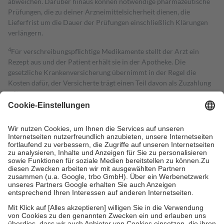
abweichen. Darüber hinaus können notwendige pharmazeutische
Prüfungen, die zu deiner Arzneimittelsicherheit dienen, die
Lieferfrist um die Dauer der Prüfungen einschließlich Klärungen
verlängern.
4
Für verschreibungspflichtige Medikamente stellt der Arzt ein
Rezept aus und der Patient erhält sie in der Apotheke. Die
gesetzliche Krankenversicherung übernimmt in der Regel die
Kosten dafür, der Versicherte trägt einen Teil davon als Zuzahlung
mit.
Grundsätzlich leisten Mitglieder Zuzahlungen in Höhe von zehn
Prozent des Abgabepreises,
mindestens
jedoch
fünf Euro
und
höchstens zehn Euro.
Es sind jedoch nie mehr als die tatsächlichen
Kosten der Leistung zu entrichten.
Diese Regeln gelten grundsätzlich auch für Online-Apotheken.
Bei Heilmitteln und häuslicher Krankenpflege beträgt die
Zuzahlung zehn Prozent der Kosten sowie zehn Euro je
Verordnung.
Um das Engagement der Versicherten für ihre eigene Gesundheit zu
stärken und die besondere Stellung der Familie zu unterstützen,
fallen
keine Zuzahlungen
an bei:
• Kindern und Jugendlichen bis zum vollendeten 18. Lebensjahr