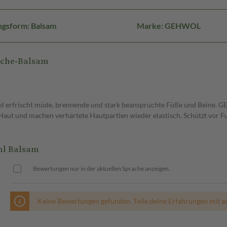
ngsform: Balsam
Marke: GEHWOL
sche-Balsam
ol erfrischt müde, brennende und stark beanspruchte Füße und Beine. G
 Haut und machen verhärtete Hautpartien wieder elastisch. Schützt vor 
ml Balsam
Bewertungen nur in der aktuellen Sprache anzeigen.
Keine Bewertungen gefunden. Teile deine Erfahrungen mit a