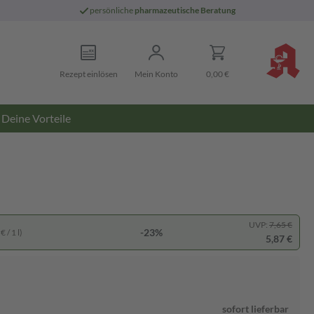
persönliche
pharmazeutische Beratung
Rezept einlösen
Mein Konto
0,00 €
Deine Vorteile
UVP:
7,65 €
-23%
 / 1 l)
5,87 €
sofort lieferbar