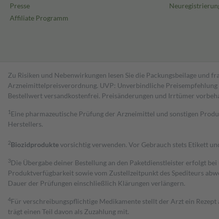
Presse
Neuregistrierun
Affiliate Programm
Zu Risiken und Nebenwirkungen lesen Sie die Packungsbeilage und fra
Arzneimittelpreisverordnung. UVP: Unverbindliche Preisempfehlung de
Bestell­wert versand­kosten­frei. Preisänderungen und Irrtümer vorbeh
1
Eine pharmazeutische Prüfung der Arzneimittel und sonstigen Pro
Herstellers.
2
Biozidprodukte
vorsichtig verwenden. Vor Gebrauch stets Etikett u
3
Die Übergabe deiner Bestellung an den Paketdienstleister erfolgt bei
Produktverfügbarkeit sowie vom Zustellzeitpunkt des Spediteurs abwe
Dauer der Prüfungen einschließlich Klärungen verlängern.
4
Für verschreibungspflichtige Medikamente stellt der Arzt ein Rezept 
trägt einen Teil davon als Zuzahlung mit.