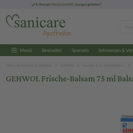
3
E-Rezept:
Heute bestellt,
morgen geliefert
Menü
Bestseller
Sparsets
Schmerzen & Ver
Herz, Kreislauf & Gefäße
Gefäße
Venen & Krampfadern
GEHWOL Frische-Balsam 75 ml Bal