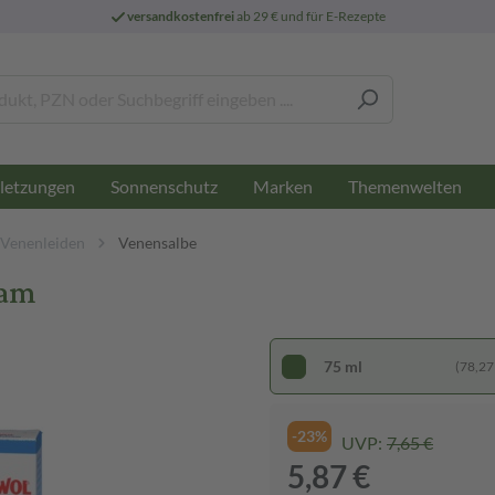
versandkostenfrei
ab 29 € und für E-Rezepte
letzungen
Sonnenschutz
Marken
Themenwelten
Venenleiden
Venensalbe
sam
75 ml
(78,27 €
-23%
UVP:
7,65 €
5,87 €