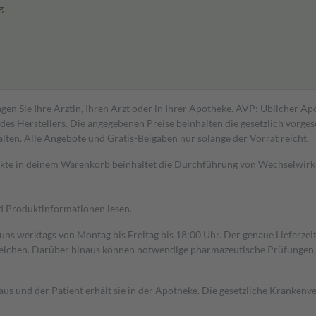
g
gen Sie Ihre Ärztin, Ihren Arzt oder in Ihrer Apotheke. AVP: Üblicher A
s Herstellers. Die angegebenen Preise beinhalten die gesetzlich vorgesc
alten. Alle Angebote und Gratis-Beigaben nur solange der Vorrat reicht.
dukte in deinem Warenkorb beinhaltet die Durchführung von Wechselwir
nd Produktinformationen lesen.
 uns werktags von Montag bis Freitag bis 18:00 Uhr. Der genaue Lieferze
ichen. Darüber hinaus können notwendige pharmazeutische Prüfungen, die
aus und der Patient erhält sie in der Apotheke. Die gesetzliche Krankenv