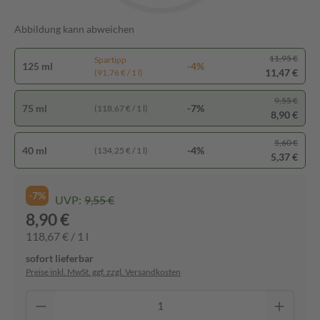
Abbildung kann abweichen
11,95 €
Spartipp
125 ml
-4%
11,47 €
(91,76 € / 1 l)
9,55 €
75 ml
-7%
(118,67 € / 1 l)
8,90 €
5,60 €
40 ml
-4%
(134,25 € / 1 l)
5,37 €
-7%
UVP:
9,55 €
8,90 €
118,67 € / 1 l
sofort lieferbar
Preise inkl. MwSt. ggf. zzgl. Versandkosten