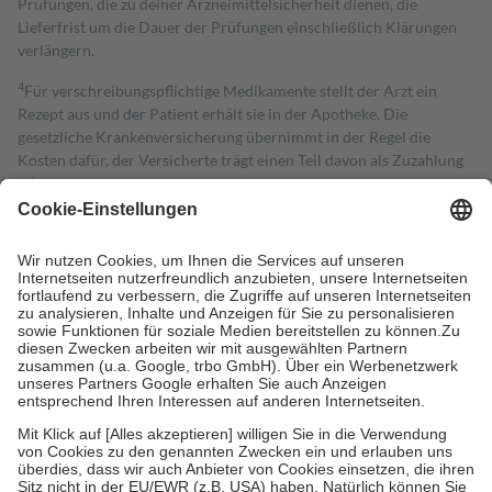
Prüfungen, die zu deiner Arzneimittelsicherheit dienen, die
Lieferfrist um die Dauer der Prüfungen einschließlich Klärungen
verlängern.
4
Für verschreibungspflichtige Medikamente stellt der Arzt ein
Rezept aus und der Patient erhält sie in der Apotheke. Die
gesetzliche Krankenversicherung übernimmt in der Regel die
Kosten dafür, der Versicherte trägt einen Teil davon als Zuzahlung
mit.
Grundsätzlich leisten Mitglieder Zuzahlungen in Höhe von zehn
Prozent des Abgabepreises,
mindestens
jedoch
fünf Euro
und
höchstens zehn Euro.
Es sind jedoch nie mehr als die tatsächlichen
Kosten der Leistung zu entrichten.
Diese Regeln gelten grundsätzlich auch für Online-Apotheken.
Bei Heilmitteln und häuslicher Krankenpflege beträgt die
Zuzahlung zehn Prozent der Kosten sowie zehn Euro je
Verordnung.
Um das Engagement der Versicherten für ihre eigene Gesundheit zu
stärken und die besondere Stellung der Familie zu unterstützen,
fallen
keine Zuzahlungen
an bei:
• Kindern und Jugendlichen bis zum vollendeten 18. Lebensjahr
mit Ausnahme der Fahrkosten