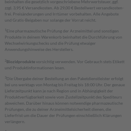
beinhalten die gesetzlich vorgeschriebene Mehrwertsteuer, ggf.
zzgl. 3,95 € Versandkosten. Ab 29,00 € Bestell­wert versand­kosten­
frei. Preisänderungen und Irrtümer vorbehalten. Alle Angebote
und Gratis-Beigaben nur solange der Vorrat reicht.
1
Eine pharmazeutische Prüfung der Arzneimittel und sonstigen
Produkte in deinem Warenkorb beinhaltet die Durchführung von
Wechselwirkungschecks und die Prüfung etwaiger
Anwendungshinweise des Herstellers.
2
Biozidprodukte
vorsichtig verwenden. Vor Gebrauch stets Etikett
und Produktinformationen lesen.
3
Die Übergabe deiner Bestellung an den Paketdienstleister erfolgt
bei uns werktags von Montag bis Freitag bis 18:00 Uhr. Der genaue
Lieferzeitpunkt kann je nach Region und in Abhängigkeit der
Produktverfügbarkeit sowie vom Zustellzeitpunkt des Spediteurs
abweichen. Darüber hinaus können notwendige pharmazeutische
Prüfungen, die zu deiner Arzneimittelsicherheit dienen, die
Lieferfrist um die Dauer der Prüfungen einschließlich Klärungen
verlängern.