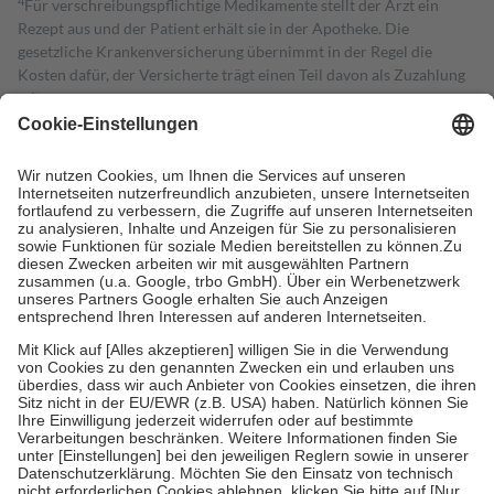
4
Für verschreibungspflichtige Medikamente stellt der Arzt ein
Rezept aus und der Patient erhält sie in der Apotheke. Die
gesetzliche Krankenversicherung übernimmt in der Regel die
Kosten dafür, der Versicherte trägt einen Teil davon als Zuzahlung
mit.
Grundsätzlich leisten Mitglieder Zuzahlungen in Höhe von zehn
Prozent des Abgabepreises,
mindestens
jedoch
fünf Euro
und
höchstens zehn Euro.
Es sind jedoch nie mehr als die tatsächlichen
Kosten der Leistung zu entrichten.
Diese Regeln gelten grundsätzlich auch für Online-Apotheken.
Bei Heilmitteln und häuslicher Krankenpflege beträgt die
Zuzahlung zehn Prozent der Kosten sowie zehn Euro je
Verordnung.
Um das Engagement der Versicherten für ihre eigene Gesundheit zu
stärken und die besondere Stellung der Familie zu unterstützen,
fallen
keine Zuzahlungen
an bei:
• Kindern und Jugendlichen bis zum vollendeten 18. Lebensjahr
mit Ausnahme der Fahrkosten
• Untersuchungen zur Vorsorge und Früherkennung, die von der
GKV getragen werden
• empfohlenen Schutzimpfungen
• Harn- und Blutteststreifen