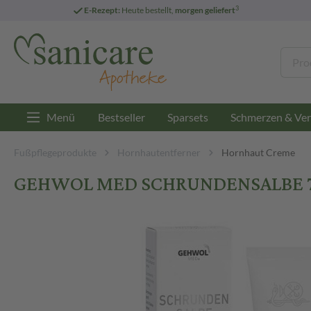
3
E-Rezept:
Heute bestellt,
morgen geliefert
Menü
Bestseller
Sparsets
Schmerzen & Ver
Fußpflegeprodukte
Hornhautentferner
Hornhaut Creme
GEHWOL MED SCHRUNDENSALBE 75