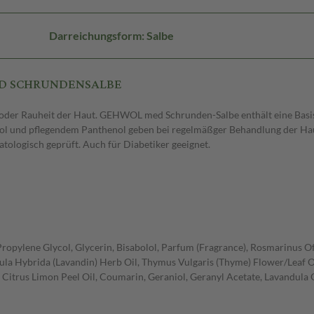
Darreichungsform: Salbe
MED SCHRUNDENSALBE
t oder Rauheit der Haut. GEHWOL med Schrunden-Salbe enthält eine Basis 
 und pflegendem Panthenol geben bei regelmäßger Behandlung der Haut 
atologisch geprüft. Auch für Diabetiker geeignet.
ropylene Glycol, Glycerin, Bisabolol, Parfum (Fragrance), Rosmarinus Off
la Hybrida (Lavandin) Herb Oil, Thymus Vulgaris (Thyme) Flower/Leaf O
 Citrus Limon Peel Oil, Coumarin, Geraniol, Geranyl Acetate, Lavandula O