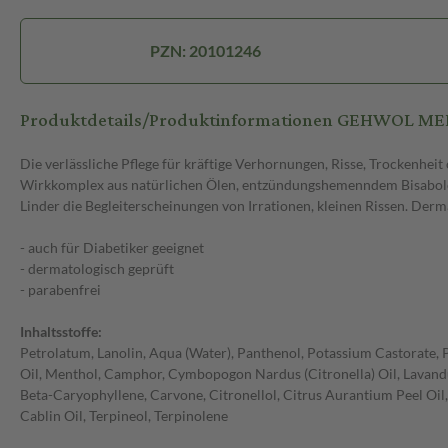
PZN: 20101246
Produktdetails/Produktinformationen GEHWOL 
Die verlässliche Pflege für kräftige Verhornungen, Risse, Trockenhei
Wirkkomplex aus natürlichen Ölen, entzündungshemenndem Bisabolol
Linder die Begleiterscheinungen von Irrationen, kleinen Rissen. Derm
- auch für Diabetiker geeignet
- dermatologisch geprüft
- parabenfrei
Inhaltsstoffe:
Petrolatum, Lanolin, Aqua (Water), Panthenol, Potassium Castorate, P
Oil, Menthol, Camphor, Cymbopogon Nardus (Citronella) Oil, Lavandu
Beta-Caryophyllene, Carvone, Citronellol, Citrus Aurantium Peel Oil,
Cablin Oil, Terpineol, Terpinolene