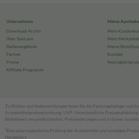
Unternehmen
Meine Apothek
Download-Archiv
Mein Kundenko
Über Sanicare
Mein Merkzettel
Stellenangebote
Meine Bestellun
Partner
Kontakt
Presse
Neuregistrierun
Affiliate Programm
Zu Risiken und Nebenwirkungen lesen Sie die Packungsbeilage und fra
Arzneimittelpreisverordnung. UVP: Unverbindliche Preisempfehlung de
Bestell­wert versand­kosten­frei. Preisänderungen und Irrtümer vorbeh
1
Eine pharmazeutische Prüfung der Arzneimittel und sonstigen Pro
Herstellers.