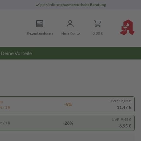
persönliche
pharmazeutische Beratung
Rezept einlösen
Mein Konto
0,00 €
Deine Vorteile
UVP:
12,05 €
pp
-5%
11,47 €
 / 1 l)
UVP:
9,45 €
-26%
 / 1 l)
6,95 €