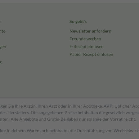
e
So geht's
nto
Newsletter anfordern
Freunde werben
gen
E-Rezept einlösen
Papier Rezept einlösen
g
gen Sie Ihre Ärztin, Ihren Arzt oder in Ihrer Apotheke. AVP: Üblicher A
s Herstellers. Die angegebenen Preise beinhalten die gesetzlich vorgesc
alten. Alle Angebote und Gratis-Beigaben nur solange der Vorrat reicht.
dukte in deinem Warenkorb beinhaltet die Durchführung von Wechselwir