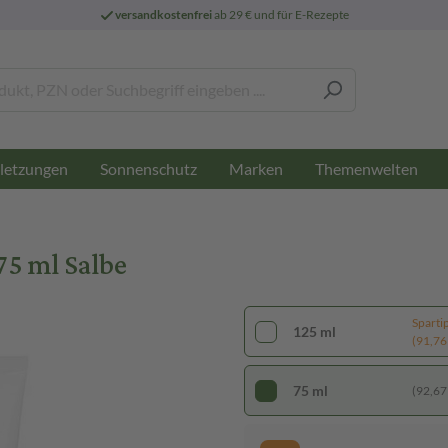
versandkostenfrei
ab 29 € und für E-Rezepte
letzungen
Sonnenschutz
Marken
Themenwelten
 ml Salbe
Sparti
125 ml
(91,76 €
75 ml
(92,67 €