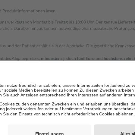
nd Produktinformationen lesen.
 uns werktags von Montag bis Freitag bis 18:00 Uhr. Der genaue Lieferze
ichen. Darüber hinaus können notwendige pharmazeutische Prüfungen, die
aus und der Patient erhält sie in der Apotheke. Die gesetzliche Krankenv
ent des Abgabepreises,
mindestens
jedoch
fünf Euro
und
höchstens zehn 
zehn Prozent der Kosten sowie zehn Euro je Verordnung.
rken und die besondere Stellung der Familie zu unterstützen, fallen
kein
 Ausnahme der Fahrkosten
 getragen werden
holung von Bewertungen. Trusted Shops hat Maßnahmen getroffen, um sic
cles/4419944605341