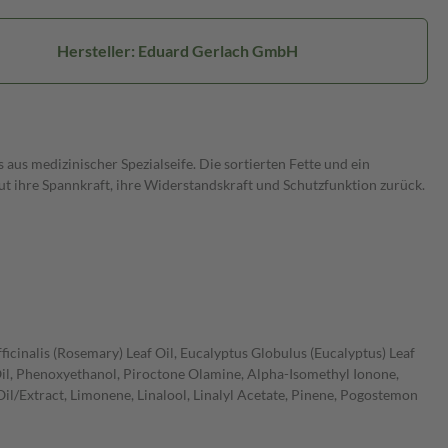
Hersteller: Eduard Gerlach GmbH
aus medizinischer Spezialseife. Die sortierten Fette und ein
ihre Spannkraft, ihre Widerstandskraft und Schutzfunktion zurück.
icinalis (Rosemary) Leaf Oil, Eucalyptus Globulus (Eucalyptus) Leaf
il, Phenoxyethanol, Piroctone Olamine, Alpha-Isomethyl Ionone,
il/Extract, Limonene, Linalool, Linalyl Acetate, Pinene, Pogostemon