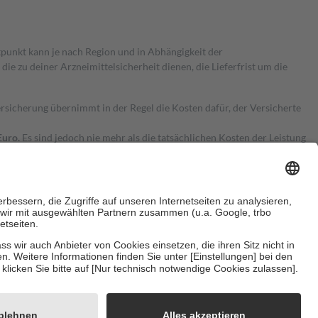
itpunkt kann je nach Region und in Abhängigkeit der
 zu deiner Arzneimittelsicherheit dienen, die Lieferfrist um die
ersicherung übernimmt in der Regel die Kosten dafür, der Versicherte
Euro.
Es sind jedoch nie mehr als die tatsächlichen Kosten der Leistung
e Zuzahlungen
an bei:
herzustellen, dass es sich um echte Bewertungen handelt. Mehr