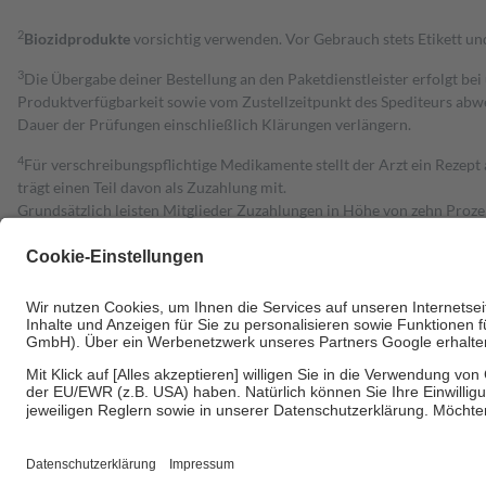
2
Biozidprodukte
vorsichtig verwenden. Vor Gebrauch stets Etikett u
3
Die Übergabe deiner Bestellung an den Paketdienstleister erfolgt bei
Produktverfügbarkeit sowie vom Zustellzeitpunkt des Spediteurs abwe
Dauer der Prüfungen einschließlich Klärungen verlängern.
4
Für verschreibungspflichtige Medikamente stellt der Arzt ein Rezept 
trägt einen Teil davon als Zuzahlung mit.
Grundsätzlich leisten Mitglieder Zuzahlungen in Höhe von zehn Proz
zu entrichten.
Diese Regeln gelten grundsätzlich auch für Online-Apotheken.
Bei Heilmitteln und häuslicher Krankenpflege beträgt die Zuzahlung 
Um das Engagement der Versicherten für ihre eigene Gesundheit zu stä
• Kindern und Jugendlichen bis zum vollendeten 18. Lebensjahr mit
• Untersuchungen zur Vorsorge und Früherkennung, die von der GKV
• empfohlenen Schutzimpfungen
• Harn- und Blutteststreifen
Wir nutzen Trusted Shops als unabhängigen Dienstleister für die Ein
Informationen findest du hier: https://help.etrusted.com/hc/de/arti