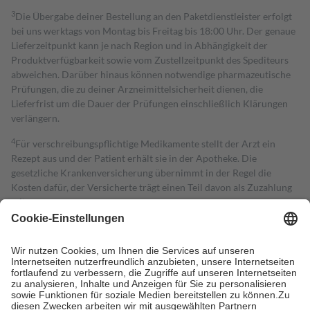
3
Die Übergabe deiner Bestellung an den Paketdienstleister erfolgt
bei uns werktags von Montag bis Freitag bis 18:00 Uhr. Der genaue
Lieferzeitpunkt kann je nach Region und in Abhängigkeit der
Produktverfügbarkeit sowie vom Zustellzeitpunkt des Spediteurs
abweichen. Darüber hinaus können notwendige pharmazeutische
Prüfungen, die zu deiner Arzneimittelsicherheit dienen, die
Lieferfrist um die Dauer der Prüfungen einschließlich Klärungen
verlängern.
4
Für verschreibungspflichtige Medikamente stellt der Arzt ein
Rezept aus und der Patient erhält sie in der Apotheke. Die
gesetzliche Krankenversicherung übernimmt in der Regel die
Kosten dafür, der Versicherte trägt einen Teil davon als Zuzahlung
mit.
Grundsätzlich leisten Mitglieder Zuzahlungen in Höhe von zehn
Prozent des Abgabepreises,
mindestens
jedoch
fünf Euro
und
höchstens zehn Euro.
Es sind jedoch nie mehr als die tatsächlichen
Kosten der Leistung zu entrichten.
Diese Regeln gelten grundsätzlich auch für Online-Apotheken.
Bei Heilmitteln und häuslicher Krankenpflege beträgt die
Zuzahlung zehn Prozent der Kosten sowie zehn Euro je