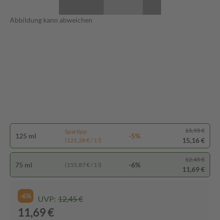
Abbildung kann abweichen
15,95 €
Spartipp
125 ml
-5%
15,16 €
(121,28 € / 1 l)
12,45 €
75 ml
-6%
(155,87 € / 1 l)
11,69 €
-6%
UVP:
12,45 €
11,69 €