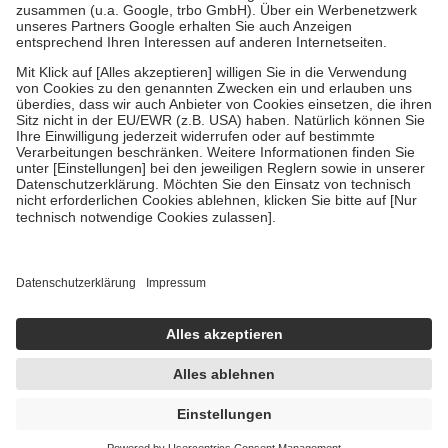
Verordnung.
Um das Engagement der Versicherten für ihre eigene Gesundheit zu
stärken und die besondere Stellung der Familie zu unterstützen,
fallen
keine Zuzahlungen
an bei:
• Kindern und Jugendlichen bis zum vollendeten 18. Lebensjahr
mit Ausnahme der Fahrkosten
• Untersuchungen zur Vorsorge und Früherkennung, die von der
GKV getragen werden
• empfohlenen Schutzimpfungen
• Harn- und Blutteststreifen
Wir nutzen Trusted Shops als unabhängigen Dienstleister für die
Einholung von Bewertungen. Trusted Shops hat Maßnahmen
getroffen, um sicherzustellen, dass es sich um echte Bewertungen
handelt. Mehr Informationen findest du hier:
https://help.etrusted.com/hc/de/articles/4419944605341
Einige Bilder und Inhalte wurden unter Zuhilfenahme künstlicher
Intelligenz erstellt.
UVP:
12,45 €