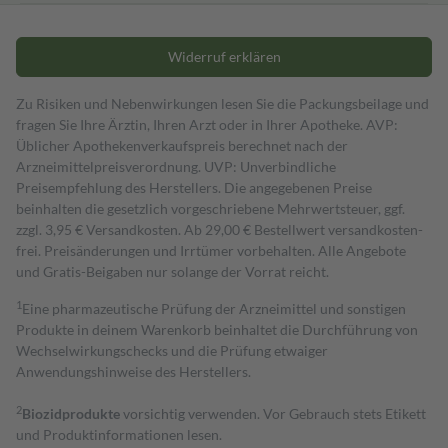
Widerruf erklären
Zu Risiken und Nebenwirkungen lesen Sie die Packungsbeilage und
fragen Sie Ihre Ärztin, Ihren Arzt oder in Ihrer Apotheke. AVP:
Üblicher Apothekenverkaufspreis berechnet nach der
Arzneimittelpreisverordnung. UVP: Unverbindliche
Preisempfehlung des Herstellers. Die angegebenen Preise
beinhalten die gesetzlich vorgeschriebene Mehrwertsteuer, ggf.
zzgl. 3,95 € Versandkosten. Ab 29,00 € Bestell­wert versand­kosten­
frei. Preisänderungen und Irrtümer vorbehalten. Alle Angebote
und Gratis-Beigaben nur solange der Vorrat reicht.
1
Eine pharmazeutische Prüfung der Arzneimittel und sonstigen
Produkte in deinem Warenkorb beinhaltet die Durchführung von
Wechselwirkungschecks und die Prüfung etwaiger
Anwendungshinweise des Herstellers.
2
Biozidprodukte
vorsichtig verwenden. Vor Gebrauch stets Etikett
und Produktinformationen lesen.