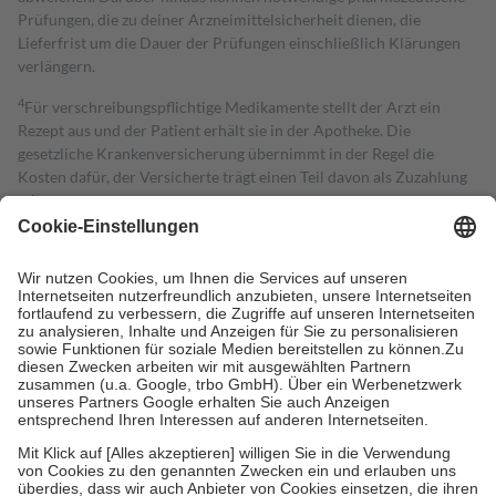
Prüfungen, die zu deiner Arzneimittelsicherheit dienen, die
Lieferfrist um die Dauer der Prüfungen einschließlich Klärungen
verlängern.
4
Für verschreibungspflichtige Medikamente stellt der Arzt ein
Rezept aus und der Patient erhält sie in der Apotheke. Die
gesetzliche Krankenversicherung übernimmt in der Regel die
Kosten dafür, der Versicherte trägt einen Teil davon als Zuzahlung
mit.
Grundsätzlich leisten Mitglieder Zuzahlungen in Höhe von zehn
Prozent des Abgabepreises,
mindestens
jedoch
fünf Euro
und
höchstens zehn Euro.
Es sind jedoch nie mehr als die tatsächlichen
Kosten der Leistung zu entrichten.
Diese Regeln gelten grundsätzlich auch für Online-Apotheken.
Bei Heilmitteln und häuslicher Krankenpflege beträgt die
Zuzahlung zehn Prozent der Kosten sowie zehn Euro je
Verordnung.
Um das Engagement der Versicherten für ihre eigene Gesundheit zu
stärken und die besondere Stellung der Familie zu unterstützen,
fallen
keine Zuzahlungen
an bei:
• Kindern und Jugendlichen bis zum vollendeten 18. Lebensjahr