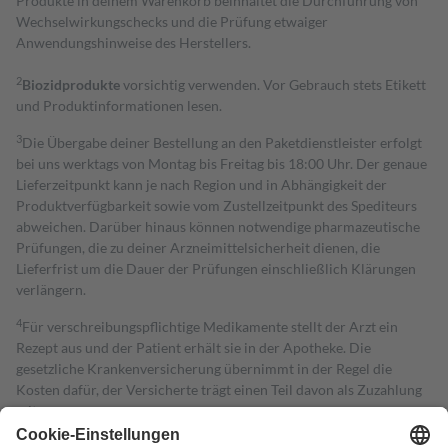
Produkte in deinem Warenkorb beinhaltet die Durchführung von
Wechselwirkungschecks und die Prüfung etwaiger
Anwendungshinweise des Herstellers.
2
Biozidprodukte
vorsichtig verwenden. Vor Gebrauch stets Etikett
und Produktinformationen lesen.
3
Die Übergabe deiner Bestellung an den Paketdienstleister erfolgt
bei uns werktags von Montag bis Freitag bis 18:00 Uhr. Der genaue
Lieferzeitpunkt kann je nach Region und in Abhängigkeit der
Produktverfügbarkeit sowie vom Zustellzeitpunkt des Spediteurs
abweichen. Darüber hinaus können notwendige pharmazeutische
Prüfungen, die zu deiner Arzneimittelsicherheit dienen, die
Lieferfrist um die Dauer der Prüfungen einschließlich Klärungen
verlängern.
4
Für verschreibungspflichtige Medikamente stellt der Arzt ein
Rezept aus und der Patient erhält sie in der Apotheke. Die
gesetzliche Krankenversicherung übernimmt in der Regel die
Kosten dafür, der Versicherte trägt einen Teil davon als Zuzahlung
mit.
Grundsätzlich leisten Mitglieder Zuzahlungen in Höhe von zehn