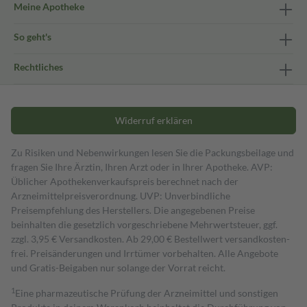
Meine Apotheke
So geht's
Rechtliches
Widerruf erklären
Zu Risiken und Nebenwirkungen lesen Sie die Packungsbeilage und
fragen Sie Ihre Ärztin, Ihren Arzt oder in Ihrer Apotheke. AVP:
Üblicher Apothekenverkaufspreis berechnet nach der
Arzneimittelpreisverordnung. UVP: Unverbindliche
Preisempfehlung des Herstellers. Die angegebenen Preise
beinhalten die gesetzlich vorgeschriebene Mehrwertsteuer, ggf.
zzgl. 3,95 € Versandkosten. Ab 29,00 € Bestell­wert versand­kosten­
frei. Preisänderungen und Irrtümer vorbehalten. Alle Angebote
und Gratis-Beigaben nur solange der Vorrat reicht.
1
Eine pharmazeutische Prüfung der Arzneimittel und sonstigen