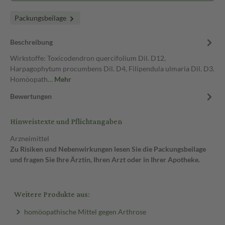
Packungsbeilage
Beschreibung
Wirkstoffe: Toxicodendron quercifolium Dil. D12,
Harpagophytum procumbens Dil. D4, Filipendula ulmaria Dil. D3.
Homöopath…
Mehr
Bewertungen
Hinweistexte und Pflichtangaben
Arzneimittel
Zu Risiken und Nebenwirkungen lesen Sie die Packungsbeilage
und fragen Sie Ihre Ärztin, Ihren Arzt oder in Ihrer Apotheke.
Weitere Produkte aus:
homöopathische Mittel gegen Arthrose