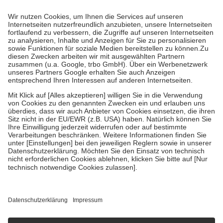
Prozent des Abgabepreises,
mindestens
jedoch
fünf Euro
und
höchstens zehn Euro.
Es sind jedoch nie mehr als die tatsächlichen
Kosten der Leistung zu entrichten.
Diese Regeln gelten grundsätzlich auch für Online-Apotheken.
Bei Heilmitteln und häuslicher Krankenpflege beträgt die
Zuzahlung zehn Prozent der Kosten sowie zehn Euro je
Verordnung.
Um das Engagement der Versicherten für ihre eigene Gesundheit zu
stärken und die besondere Stellung der Familie zu unterstützen,
fallen
keine Zuzahlungen
an bei:
• Kindern und Jugendlichen bis zum vollendeten 18. Lebensjahr
mit Ausnahme der Fahrkosten
• Untersuchungen zur Vorsorge und Früherkennung, die von der
GKV getragen werden
• empfohlenen Schutzimpfungen
• Harn- und Blutteststreifen
Wir nutzen Trusted Shops als unabhängigen Dienstleister für die
Einholung von Bewertungen. Trusted Shops hat Maßnahmen
getroffen, um sicherzustellen, dass es sich um echte Bewertungen
handelt. Mehr Informationen findest du hier:
https://help.etrusted.com/hc/de/articles/4419944605341