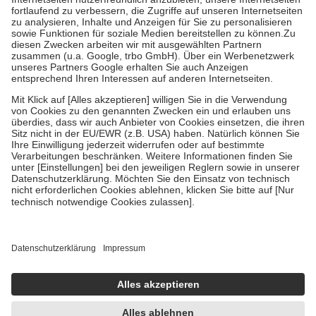
Diese Regeln gelten grundsätzlich auch für Online-Apotheken.
Bei Heilmitteln und häuslicher Krankenpflege beträgt die
Zuzahlung zehn Prozent der Kosten sowie zehn Euro je
Verordnung.
Um das Engagement der Versicherten für ihre eigene Gesundheit zu
stärken und die besondere Stellung der Familie zu unterstützen,
fallen
keine Zuzahlungen
an bei:
• Kindern und Jugendlichen bis zum vollendeten 18. Lebensjahr
mit Ausnahme der Fahrkosten
• Untersuchungen zur Vorsorge und Früherkennung, die von der
GKV getragen werden
• empfohlenen Schutzimpfungen
• Harn- und Blutteststreifen
Wir nutzen Trusted Shops als unabhängigen Dienstleister für die
Einholung von Bewertungen. Trusted Shops hat Maßnahmen
getroffen, um sicherzustellen, dass es sich um echte Bewertungen
handelt. Mehr Informationen findest du hier:
https://help.etrusted.com/hc/de/articles/4419944605341
Einige Bilder und Inhalte wurden unter Zuhilfenahme künstlicher