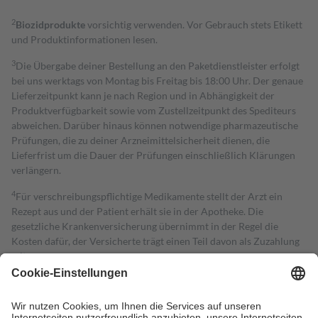
2
Biozidprodukte
vorsichtig verwenden. Vor Gebrauch stets Etikett
und Produktinformationen lesen.
3
Die Übergabe deiner Bestellung an den Paketdienstleister erfolgt
bei uns werktags von Montag bis Freitag bis 18:00 Uhr. Der genaue
Lieferzeitpunkt kann je nach Region und in Abhängigkeit der
Produktverfügbarkeit sowie vom Zustellzeitpunkt des Spediteurs
abweichen. Darüber hinaus können notwendige pharmazeutische
Prüfungen, die zu deiner Arzneimittelsicherheit dienen, die
Lieferfrist um die Dauer der Prüfungen einschließlich Klärungen
verlängern.
4
Für verschreibungspflichtige Medikamente stellt der Arzt ein
Rezept aus und der Patient erhält sie in der Apotheke. Die
gesetzliche Krankenversicherung übernimmt in der Regel die
Kosten dafür, der Versicherte trägt einen Teil davon als Zuzahlung
mit.
Grundsätzlich leisten Mitglieder Zuzahlungen in Höhe von zehn
Prozent des Abgabepreises,
mindestens
jedoch
fünf Euro
und
höchstens zehn Euro.
Es sind jedoch nie mehr als die tatsächlichen
Kosten der Leistung zu entrichten.