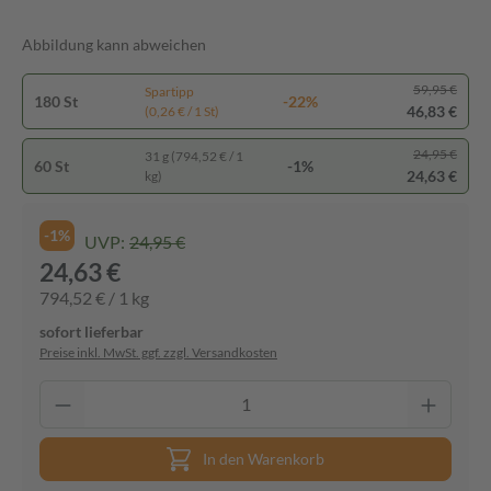
Abbildung kann abweichen
59,95 €
Spartipp
180 St
-22%
46,83 €
(0,26 € / 1 St)
24,95 €
31 g (794,52 € / 1
60 St
-1%
24,63 €
kg)
-1%
UVP:
24,95 €
24,63 €
794,52 € / 1 kg
sofort lieferbar
Preise inkl. MwSt. ggf. zzgl. Versandkosten
In den Warenkorb