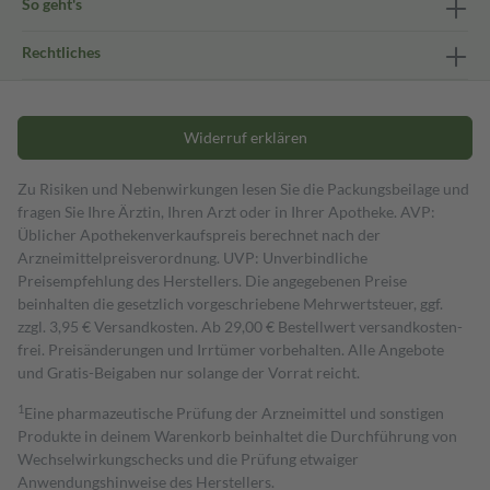
So geht's
Rechtliches
Widerruf erklären
Zu Risiken und Nebenwirkungen lesen Sie die Packungsbeilage und
fragen Sie Ihre Ärztin, Ihren Arzt oder in Ihrer Apotheke. AVP:
Üblicher Apothekenverkaufspreis berechnet nach der
Arzneimittelpreisverordnung. UVP: Unverbindliche
Preisempfehlung des Herstellers. Die angegebenen Preise
beinhalten die gesetzlich vorgeschriebene Mehrwertsteuer, ggf.
zzgl. 3,95 € Versandkosten. Ab 29,00 € Bestell­wert versand­kosten­
frei. Preisänderungen und Irrtümer vorbehalten. Alle Angebote
und Gratis-Beigaben nur solange der Vorrat reicht.
1
Eine pharmazeutische Prüfung der Arzneimittel und sonstigen
Produkte in deinem Warenkorb beinhaltet die Durchführung von
Wechselwirkungschecks und die Prüfung etwaiger
Anwendungshinweise des Herstellers.