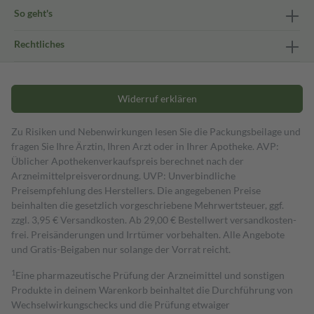
So geht's
Rechtliches
Widerruf erklären
Zu Risiken und Nebenwirkungen lesen Sie die Packungsbeilage und
fragen Sie Ihre Ärztin, Ihren Arzt oder in Ihrer Apotheke. AVP:
Üblicher Apothekenverkaufspreis berechnet nach der
Arzneimittelpreisverordnung. UVP: Unverbindliche
Preisempfehlung des Herstellers. Die angegebenen Preise
beinhalten die gesetzlich vorgeschriebene Mehrwertsteuer, ggf.
zzgl. 3,95 € Versandkosten. Ab 29,00 € Bestell­wert versand­kosten­
frei. Preisänderungen und Irrtümer vorbehalten. Alle Angebote
und Gratis-Beigaben nur solange der Vorrat reicht.
1
Eine pharmazeutische Prüfung der Arzneimittel und sonstigen
Produkte in deinem Warenkorb beinhaltet die Durchführung von
Wechselwirkungschecks und die Prüfung etwaiger