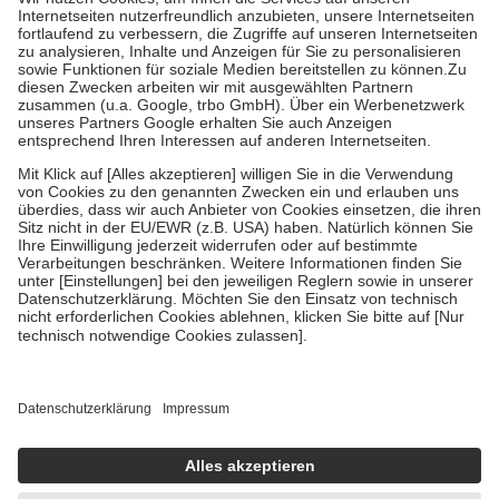
Kosten der Leistung zu entrichten.
Diese Regeln gelten grundsätzlich auch für Online-Apotheken.
Bei Heilmitteln und häuslicher Krankenpflege beträgt die
Zuzahlung zehn Prozent der Kosten sowie zehn Euro je
Verordnung.
Um das Engagement der Versicherten für ihre eigene Gesundheit zu
stärken und die besondere Stellung der Familie zu unterstützen,
fallen
keine Zuzahlungen
an bei:
• Kindern und Jugendlichen bis zum vollendeten 18. Lebensjahr
mit Ausnahme der Fahrkosten
• Untersuchungen zur Vorsorge und Früherkennung, die von der
GKV getragen werden
• empfohlenen Schutzimpfungen
• Harn- und Blutteststreifen
Wir nutzen Trusted Shops als unabhängigen Dienstleister für die
Einholung von Bewertungen. Trusted Shops hat Maßnahmen
getroffen, um sicherzustellen, dass es sich um echte Bewertungen
handelt. Mehr Informationen findest du hier:
https://help.etrusted.com/hc/de/articles/4419944605341
Einige Bilder und Inhalte wurden unter Zuhilfenahme künstlicher