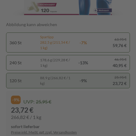
Abbildung kann abweichen
Spartipp
63,95 €
360 St
-7%
282,5 g (211,54 € /
59,76 €
1 kg)
46,95 €
178,6 g (229,28 € /
240 St
-13%
40,95 €
1 kg)
25,95 €
88,9 g (266,82 € / 1
120 St
-9%
23,72 €
kg)
-9%
UVP:
25,95 €
23,72 €
266,82 € / 1 kg
sofort lieferbar
Preise inkl. MwSt. ggf. zzgl. Versandkosten