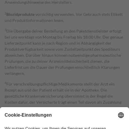
Anwendungshinweise des Herstellers.
2
Biozidprodukte
vorsichtig verwenden. Vor Gebrauch stets Etikett
und Produktinformationen lesen.
3
Die Übergabe deiner Bestellung an den Paketdienstleister erfolgt
bei uns werktags von Montag bis Freitag bis 18:00 Uhr. Der genaue
Lieferzeitpunkt kann je nach Region und in Abhängigkeit der
Produktverfügbarkeit sowie vom Zustellzeitpunkt des Spediteurs
abweichen. Darüber hinaus können notwendige pharmazeutische
Prüfungen, die zu deiner Arzneimittelsicherheit dienen, die
Lieferfrist um die Dauer der Prüfungen einschließlich Klärungen
verlängern.
4
Für verschreibungspflichtige Medikamente stellt der Arzt ein
Rezept aus und der Patient erhält sie in der Apotheke. Die
gesetzliche Krankenversicherung übernimmt in der Regel die
Kosten dafür, der Versicherte trägt einen Teil davon als Zuzahlung
mit.
Grundsätzlich leisten Mitglieder Zuzahlungen in Höhe von zehn
Prozent des Abgabepreises,
mindestens
jedoch
fünf Euro
und
höchstens zehn Euro.
Es sind jedoch nie mehr als die tatsächlichen