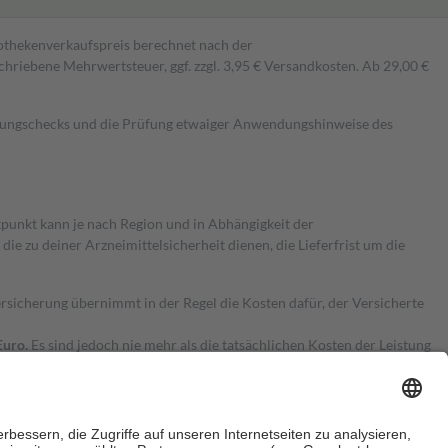
pothekenverkaufspreis berechnet nach der
hriebene Mehrwertsteuer, ggf. zzgl. 3,95 € Versandkosten. Ab 29,00 €
kungschecks und die Prüfung etwaiger Anwendungshinweise des
itpunkt kann je nach Region und in Abhängigkeit der
 zu deiner Arzneimittelsicherheit dienen, die Lieferfrist um die
ersicherung übernimmt in der Regel die Kosten dafür, der Versicherte
Euro.
Es sind jedoch nie mehr als die tatsächlichen Kosten der Leistung
e Zuzahlungen
an bei: