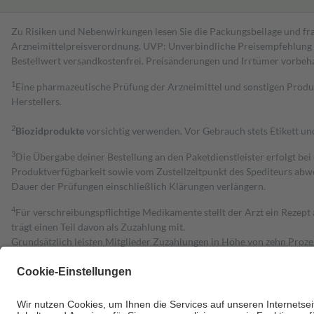
Zu Risiken und Nebenwirkungen lesen Sie die Packungsbeilage und fra
Arzneimittelpreisverordnung. UVP: Unverbindliche Preisempfehlung de
Bestell­wert versand­kosten­frei. Preisänderungen und Irrtümer vorbeh
1
Eine pharmazeutische Prüfung der Arzneimittel und sonstigen Pro
Herstellers.
2
Biozidprodukte
vorsichtig verwenden. Vor Gebrauch stets Etikett u
3
Die Übergabe deiner Bestellung an den Paketdienstleister erfolgt bei
Produktverfügbarkeit sowie vom Zustellzeitpunkt des Spediteurs abwe
Dauer der Prüfungen einschließlich Klärungen verlängern.
4
Für verschreibungspflichtige Medikamente stellt der Arzt ein Rezept 
trägt einen Teil davon als Zuzahlung mit.
Grundsätzlich leisten Mitglieder Zuzahlungen in Höhe von zehn Proz
zu entrichten.
Diese Regeln gelten grundsätzlich auch für Online-Apotheken.
Bei Heilmitteln und häuslicher Krankenpflege beträgt die Zuzahlung 
Um das Engagement der Versicherten für ihre eigene Gesundheit zu stä