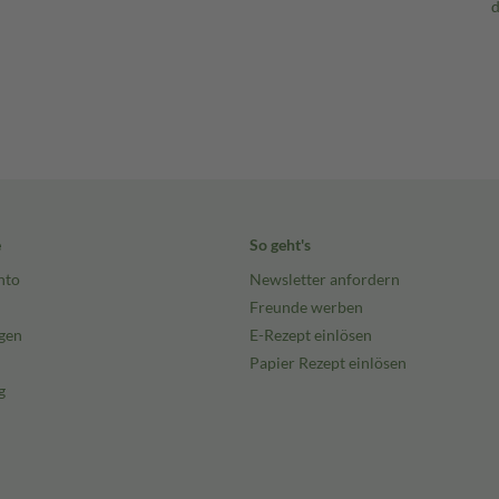
e
So geht's
nto
Newsletter anfordern
Freunde werben
gen
E-Rezept einlösen
Papier Rezept einlösen
g