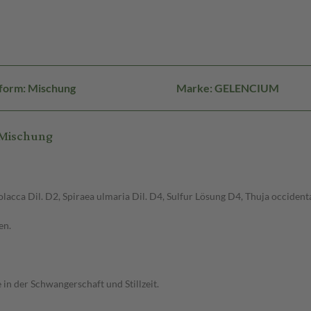
form: Mischung
Marke: GELENCIUM
 Mischung
lacca Dil. D2, Spiraea ulmaria Dil. D4, Sulfur Lösung D4, Thuja occidenta
en.
n der Schwangerschaft und Stillzeit.