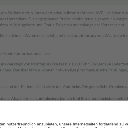
gen Sie Ihre Ärztin, Ihren Arzt oder in Ihrer Apotheke. AVP: Üblicher A
s Herstellers. Die angegebenen Preise beinhalten die gesetzlich vorgesc
alten. Alle Angebote und Gratis-Beigaben nur solange der Vorrat reicht.
dukte in deinem Warenkorb beinhaltet die Durchführung von Wechselwir
nd Produktinformationen lesen.
 uns werktags von Montag bis Freitag bis 18:00 Uhr. Der genaue Lieferze
ichen. Darüber hinaus können notwendige pharmazeutische Prüfungen, die
aus und der Patient erhält sie in der Apotheke. Die gesetzliche Krankenv
ent des Abgabepreises,
mindestens
jedoch
fünf Euro
und
höchstens zehn 
zehn Prozent der Kosten sowie zehn Euro je Verordnung.
rken und die besondere Stellung der Familie zu unterstützen, fallen
kein