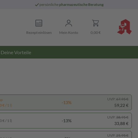
persönliche
pharmazeutische Beratung
Rezept einlösen
Mein Konto
0,00 €
Deine Vorteile
UVP:
67,95 €
pp
-13%
59,22 €
 € / 1 l)
UVP:
38,95 €
-13%
 € / 1 l)
33,88 €
UVP:
25,95 €