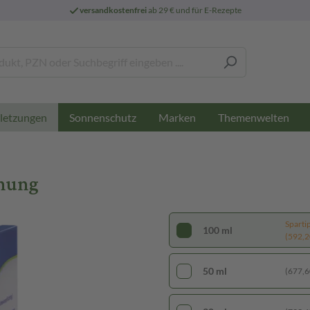
versandkostenfrei
ab 29 € und für E-Rezepte
Sonnenschutz
Marken
Themenwelten
letzungen
hung
Sparti
100 ml
(592,20
50 ml
(677,60