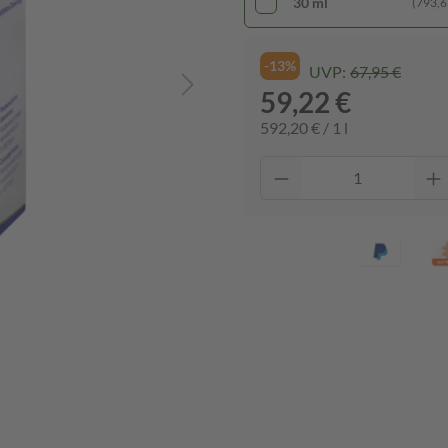
30 ml
(793,67
-13%
UVP:
67,95 €
59,22 €
592,20 € / 1 l