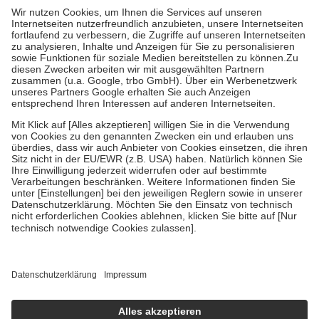
höchstens zehn Euro.
Es sind jedoch nie mehr als die tatsächlichen
Kosten der Leistung zu entrichten.
Diese Regeln gelten grundsätzlich auch für Online-Apotheken.
Bei Heilmitteln und häuslicher Krankenpflege beträgt die
Zuzahlung zehn Prozent der Kosten sowie zehn Euro je
Verordnung.
Um das Engagement der Versicherten für ihre eigene Gesundheit zu
stärken und die besondere Stellung der Familie zu unterstützen,
fallen
keine Zuzahlungen
an bei:
• Kindern und Jugendlichen bis zum vollendeten 18. Lebensjahr
mit Ausnahme der Fahrkosten
• Untersuchungen zur Vorsorge und Früherkennung, die von der
GKV getragen werden
• empfohlenen Schutzimpfungen
• Harn- und Blutteststreifen
Wir nutzen Trusted Shops als unabhängigen Dienstleister für die
Einholung von Bewertungen. Trusted Shops hat Maßnahmen
getroffen, um sicherzustellen, dass es sich um echte Bewertungen
handelt. Mehr Informationen findest du hier:
https://help.etrusted.com/hc/de/articles/4419944605341