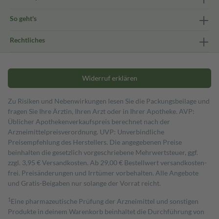
So geht's
Rechtliches
Widerruf erklären
Zu Risiken und Nebenwirkungen lesen Sie die Packungsbeilage und
fragen Sie Ihre Ärztin, Ihren Arzt oder in Ihrer Apotheke. AVP:
Üblicher Apothekenverkaufspreis berechnet nach der
Arzneimittelpreisverordnung. UVP: Unverbindliche
Preisempfehlung des Herstellers. Die angegebenen Preise
beinhalten die gesetzlich vorgeschriebene Mehrwertsteuer, ggf.
zzgl. 3,95 € Versandkosten. Ab 29,00 € Bestell­wert versand­kosten­
frei. Preisänderungen und Irrtümer vorbehalten. Alle Angebote
und Gratis-Beigaben nur solange der Vorrat reicht.
1
Eine pharmazeutische Prüfung der Arzneimittel und sonstigen
Produkte in deinem Warenkorb beinhaltet die Durchführung von