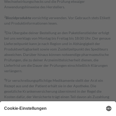
Wechselwirkungschecks und die Prüfung etwaiger
Anwendungshinweise des Herstellers.
2
Biozidprodukte
vorsichtig verwenden. Vor Gebrauch stets Etikett
und Produktinformationen lesen.
3
Die Übergabe deiner Bestellung an den Paketdienstleister erfolgt
bei uns werktags von Montag bis Freitag bis 18:00 Uhr. Der genaue
Lieferzeitpunkt kann je nach Region und in Abhängigkeit der
Produktverfügbarkeit sowie vom Zustellzeitpunkt des Spediteurs
abweichen. Darüber hinaus können notwendige pharmazeutische
Prüfungen, die zu deiner Arzneimittelsicherheit dienen, die
Lieferfrist um die Dauer der Prüfungen einschließlich Klärungen
verlängern.
4
Für verschreibungspflichtige Medikamente stellt der Arzt ein
Rezept aus und der Patient erhält sie in der Apotheke. Die
gesetzliche Krankenversicherung übernimmt in der Regel die
Kosten dafür, der Versicherte trägt einen Teil davon als Zuzahlung
mit.
Grundsätzlich leisten Mitglieder Zuzahlungen in Höhe von zehn
Prozent des Abgabepreises,
mindestens
jedoch
fünf Euro
und