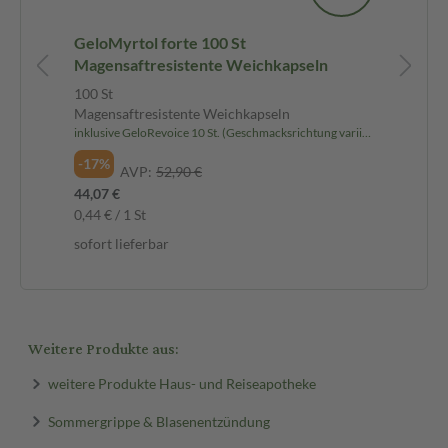
GeloMyrtol forte 100 St
Ge
n
Magensaftresistente Weichkapseln
Ha
20
100 St
20
Magensaftresistente Weichkapseln
Gu
inklusive GeloRevoice 10 St. (Geschmacksrichtung variiert)
-3
-17%
AVP:
52,90 €
8,2
44,07 €
41,
0,44 € / 1 St
sof
sofort lieferbar
Weitere Produkte aus:
weitere Produkte Haus- und Reiseapotheke
Sommergrippe & Blasenentzündung