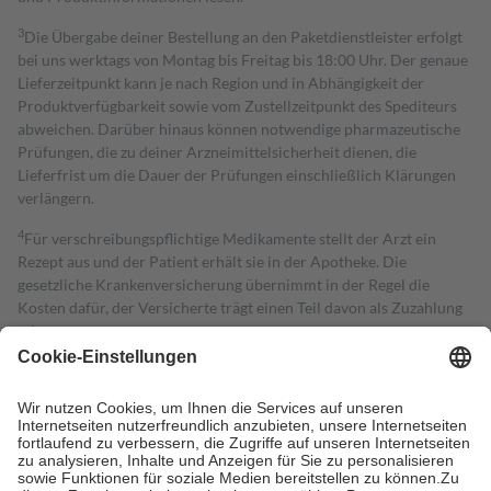
3
Die Übergabe deiner Bestellung an den Paketdienstleister erfolgt
bei uns werktags von Montag bis Freitag bis 18:00 Uhr. Der genaue
Lieferzeitpunkt kann je nach Region und in Abhängigkeit der
Produktverfügbarkeit sowie vom Zustellzeitpunkt des Spediteurs
abweichen. Darüber hinaus können notwendige pharmazeutische
Prüfungen, die zu deiner Arzneimittelsicherheit dienen, die
Lieferfrist um die Dauer der Prüfungen einschließlich Klärungen
verlängern.
4
Für verschreibungspflichtige Medikamente stellt der Arzt ein
Rezept aus und der Patient erhält sie in der Apotheke. Die
gesetzliche Krankenversicherung übernimmt in der Regel die
Kosten dafür, der Versicherte trägt einen Teil davon als Zuzahlung
mit.
Grundsätzlich leisten Mitglieder Zuzahlungen in Höhe von zehn
Prozent des Abgabepreises,
mindestens
jedoch
fünf Euro
und
höchstens zehn Euro.
Es sind jedoch nie mehr als die tatsächlichen
Kosten der Leistung zu entrichten.
Diese Regeln gelten grundsätzlich auch für Online-Apotheken.
Bei Heilmitteln und häuslicher Krankenpflege beträgt die