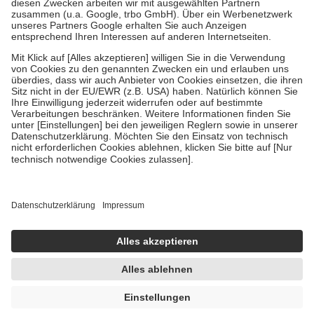
Zuzahlung zehn Prozent der Kosten sowie zehn Euro je
Verordnung.
Um das Engagement der Versicherten für ihre eigene Gesundheit zu
stärken und die besondere Stellung der Familie zu unterstützen,
fallen
keine Zuzahlungen
an bei:
• Kindern und Jugendlichen bis zum vollendeten 18. Lebensjahr
mit Ausnahme der Fahrkosten
• Untersuchungen zur Vorsorge und Früherkennung, die von der
GKV getragen werden
• empfohlenen Schutzimpfungen
• Harn- und Blutteststreifen
Wir nutzen Trusted Shops als unabhängigen Dienstleister für die
Einholung von Bewertungen. Trusted Shops hat Maßnahmen
getroffen, um sicherzustellen, dass es sich um echte Bewertungen
handelt. Mehr Informationen findest du hier:
https://help.etrusted.com/hc/de/articles/4419944605341
Einige Bilder und Inhalte wurden unter Zuhilfenahme künstlicher
Intelligenz erstellt.
AVP:
65,10 €