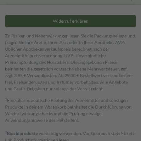
Widerruf erklären
Zu Risiken und Nebenwirkungen lesen Sie die Packungsbeilage und
fragen Sie Ihre Ärztin, Ihren Arzt oder in Ihrer Apotheke. AVP:
Üblicher Apothekenverkaufspreis berechnet nach der
Arzneimittelpreisverordnung. UVP: Unverbindliche
Preisempfehlung des Herstellers. Die angegebenen Preise
beinhalten die gesetzlich vorgeschriebene Mehrwertsteuer, ggf.
zzgl. 3,95 € Versandkosten. Ab 29,00 € Bestell­wert versand­kosten­
frei. Preisänderungen und Irrtümer vorbehalten. Alle Angebote
und Gratis-Beigaben nur solange der Vorrat reicht.
1
Eine pharmazeutische Prüfung der Arzneimittel und sonstigen
Produkte in deinem Warenkorb beinhaltet die Durchführung von
Wechselwirkungschecks und die Prüfung etwaiger
Anwendungshinweise des Herstellers.
2
Biozidprodukte
vorsichtig verwenden. Vor Gebrauch stets Etikett
und Produktinformationen lesen.