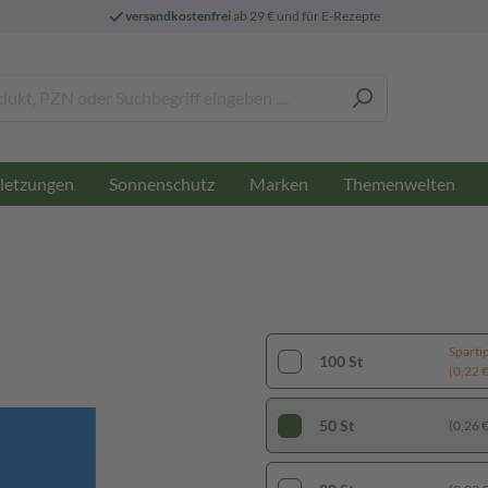
versandkostenfrei
ab 29 € und für E-Rezepte
letzungen
Sonnenschutz
Marken
Themenwelten
Sparti
100 St
(0,22 € 
50 St
(0,26 € 