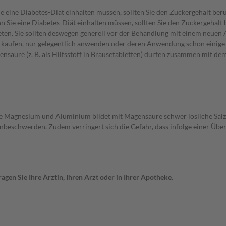
e eine Diabetes-Diät einhalten müssen, sollten Sie den Zuckergehalt berü
 Sie eine Diabetes-Diät einhalten müssen, sollten Sie den Zuckergehalt 
en. Sie sollten deswegen generell vor der Behandlung mit einem neuen A
st kaufen, nur gelegentlich anwenden oder deren Anwendung schon einige 
nensäure (z. B. als Hilfsstoff in Brausetabletten) dürfen zusammen mit
ne Magnesium und Aluminium bildet mit Magensäure schwer lösliche Salze
nbeschwerden. Zudem verringert sich die Gefahr, dass infolge einer Ü
gen Sie Ihre Ärztin, Ihren Arzt oder in Ihrer Apotheke.
n