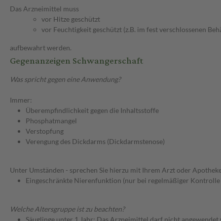
Das Arzneimittel muss
vor Hitze geschützt
vor Feuchtigkeit geschützt (z.B. im fest verschlossenen Behä
aufbewahrt werden.
Gegenanzeigen Schwangerschaft
Was spricht gegen eine Anwendung?
Immer:
Überempfindlichkeit gegen die Inhaltsstoffe
Phosphatmangel
Verstopfung
Verengung des Dickdarms (Dickdarmstenose)
Unter Umständen - sprechen Sie hierzu mit Ihrem Arzt oder Apotheke
Eingeschränkte Nierenfunktion (nur bei regelmäßiger Kontroll
Welche Altersgruppe ist zu beachten?
Säuglinge unter 1 Jahr: Das Arzneimittel darf nicht angewendet