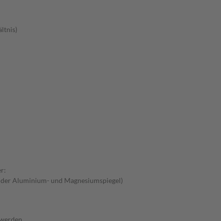
ltnis)
r:
e der Aluminium- und Magnesiumspiegel)
 werden.