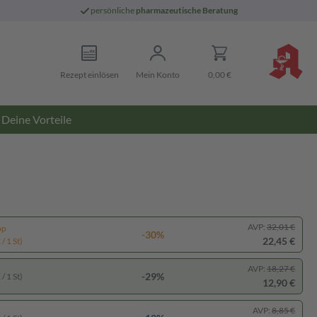
persönliche
pharmazeutische Beratung
Rezept einlösen
Mein Konto
0,00 €
Deine Vorteile
AVP:
32,01 €
pp
-30%
22,45 €
/ 1 St)
AVP:
18,27 €
-29%
/ 1 St)
12,90 €
AVP:
8,85 €