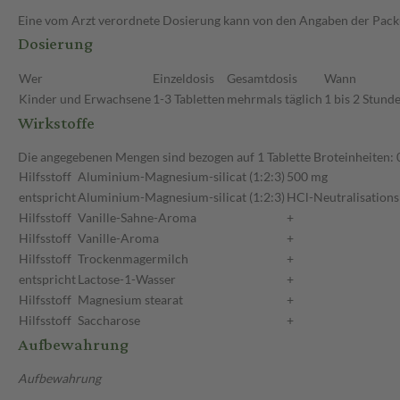
Eine vom Arzt verordnete Dosierung kann von den Angaben der Packun
Dosierung
Wer
Einzeldosis
Gesamtdosis
Wann
Kinder und Erwachsene
1-3 Tabletten
mehrmals täglich
1 bis 2 Stund
Wirkstoffe
Die angegebenen Mengen sind bezogen auf 1 Tablette Broteinheiten: 
Hilfsstoff
Aluminium-Magnesium-silicat (1:2:3)
500 mg
entspricht
Aluminium-Magnesium-silicat (1:2:3)
HCl-Neutralisations
Hilfsstoff
Vanille-Sahne-Aroma
+
Hilfsstoff
Vanille-Aroma
+
Hilfsstoff
Trockenmagermilch
+
entspricht
Lactose-1-Wasser
+
Hilfsstoff
Magnesium stearat
+
Hilfsstoff
Saccharose
+
Aufbewahrung
Aufbewahrung