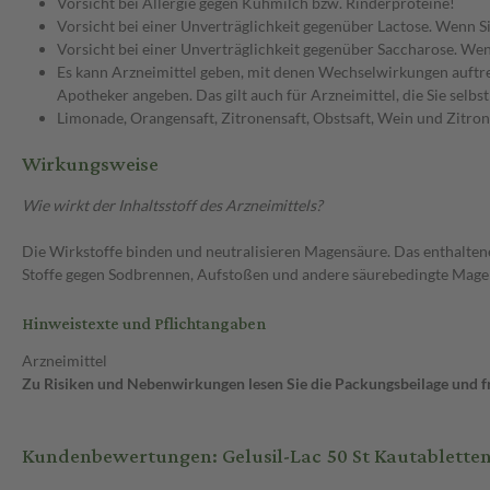
Vorsicht bei Allergie gegen Kuhmilch bzw. Rinderproteine!
Vorsicht bei einer Unverträglichkeit gegenüber Lactose. Wenn Si
Vorsicht bei einer Unverträglichkeit gegenüber Saccharose. Wenn
Es kann Arzneimittel geben, mit denen Wechselwirkungen auftret
Apotheker angeben. Das gilt auch für Arzneimittel, die Sie selb
Limonade, Orangensaft, Zitronensaft, Obstsaft, Wein und Zitro
Wirkungsweise
Wie wirkt der Inhaltsstoff des Arzneimittels?
Die Wirkstoffe binden und neutralisieren Magensäure. Das enthalte
Stoffe gegen Sodbrennen, Aufstoßen und andere säurebedingte Mage
Hinweistexte und Pflichtangaben
Arzneimittel
Zu Risiken und Nebenwirkungen lesen Sie die Packungsbeilage und fra
Kundenbewertungen: Gelusil-Lac 50 St Kautablette