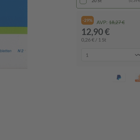
20 St
(0,39 € 
-29%
AVP:
18,27 €
12,90 €
0,26 € / 1 St