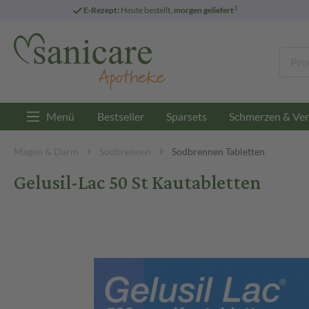
3
E-Rezept:
Heute bestellt,
morgen geliefert
Menü
Bestseller
Sparsets
Schmerzen & Ver
Magen & Darm
Sodbrennen
Sodbrennen Tabletten
Gelusil-Lac 50 St Kautabletten