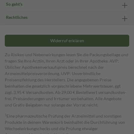
So geht's
Rechtliches
Widerruf erklären
Zu Risiken und Nebenwirkungen lesen Sie die Packungsbeilage und
fragen Sie Ihre Ärztin, Ihren Arzt oder in Ihrer Apotheke. AVP:
Üblicher Apothekenverkaufspreis berechnet nach der
Arzneimittelpreisverordnung. UVP: Unverbindliche
Preisempfehlung des Herstellers. Die angegebenen Preise
beinhalten die gesetzlich vorgeschriebene Mehrwertsteuer, ggf.
zzgl. 3,95 € Versandkosten. Ab 29,00 € Bestell­wert versand­kosten­
frei. Preisänderungen und Irrtümer vorbehalten. Alle Angebote
und Gratis-Beigaben nur solange der Vorrat reicht.
1
Eine pharmazeutische Prüfung der Arzneimittel und sonstigen
Produkte in deinem Warenkorb beinhaltet die Durchführung von
Wechselwirkungschecks und die Prüfung etwaiger