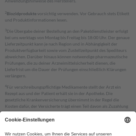
Anwendungshinweise des Herstellers.
2
Biozidprodukte
vorsichtig verwenden. Vor Gebrauch stets Etikett
und Produktinformationen lesen.
3
Die Übergabe deiner Bestellung an den Paketdienstleister erfolgt
bei uns werktags von Montag bis Freitag bis 18:00 Uhr. Der genaue
Lieferzeitpunkt kann je nach Region und in Abhängigkeit der
Produktverfügbarkeit sowie vom Zustellzeitpunkt des Spediteurs
abweichen. Darüber hinaus können notwendige pharmazeutische
Prüfungen, die zu deiner Arzneimittelsicherheit dienen, die
Lieferfrist um die Dauer der Prüfungen einschließlich Klärungen
verlängern.
4
Für verschreibungspflichtige Medikamente stellt der Arzt ein
Rezept aus und der Patient erhält sie in der Apotheke. Die
gesetzliche Krankenversicherung übernimmt in der Regel die
Kosten dafür, der Versicherte trägt einen Teil davon als Zuzahlung
mit.
Grundsätzlich leisten Mitglieder Zuzahlungen in Höhe von zehn
Prozent des Abgabepreises,
mindestens
jedoch
fünf Euro
und
höchstens zehn Euro.
Es sind jedoch nie mehr als die tatsächlichen