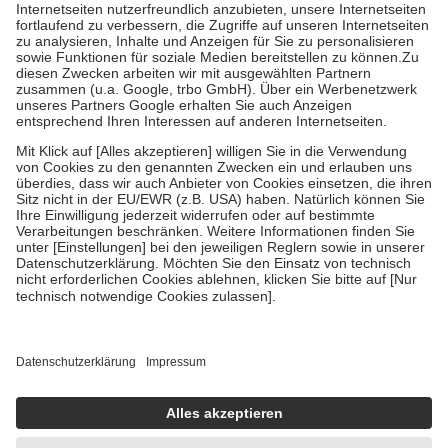
Kosten der Leistung zu entrichten.
Diese Regeln gelten grundsätzlich auch für Online-Apotheken.
Bei Heilmitteln und häuslicher Krankenpflege beträgt die
Zuzahlung zehn Prozent der Kosten sowie zehn Euro je
Verordnung.
Um das Engagement der Versicherten für ihre eigene Gesundheit zu
stärken und die besondere Stellung der Familie zu unterstützen,
fallen
keine Zuzahlungen
an bei:
• Kindern und Jugendlichen bis zum vollendeten 18. Lebensjahr
mit Ausnahme der Fahrkosten
• Untersuchungen zur Vorsorge und Früherkennung, die von der
GKV getragen werden
• empfohlenen Schutzimpfungen
• Harn- und Blutteststreifen
Wir nutzen Trusted Shops als unabhängigen Dienstleister für die
Einholung von Bewertungen. Trusted Shops hat Maßnahmen
getroffen, um sicherzustellen, dass es sich um echte Bewertungen
handelt. Mehr Informationen findest du hier:
https://help.etrusted.com/hc/de/articles/4419944605341
Einige Bilder und Inhalte wurden unter Zuhilfenahme künstlicher