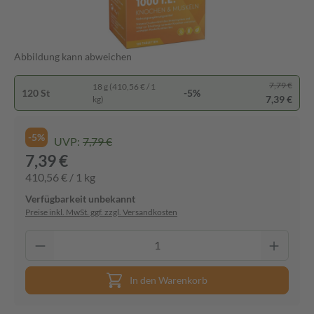
Abbildung kann abweichen
7,79 €
18 g (410,56 € / 1
120 St
-5%
7,39 €
kg)
-5%
UVP:
7,79 €
7,39 €
410,56 € / 1 kg
Verfügbarkeit unbekannt
Preise inkl. MwSt. ggf. zzgl. Versandkosten
In den Warenkorb