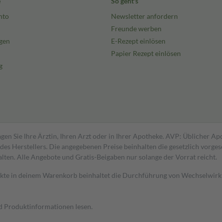
e
So geht's
nto
Newsletter anfordern
Freunde werben
gen
E-Rezept einlösen
Papier Rezept einlösen
g
gen Sie Ihre Ärztin, Ihren Arzt oder in Ihrer Apotheke. AVP: Üblicher A
s Herstellers. Die angegebenen Preise beinhalten die gesetzlich vorgesc
alten. Alle Angebote und Gratis-Beigaben nur solange der Vorrat reicht.
dukte in deinem Warenkorb beinhaltet die Durchführung von Wechselwir
nd Produktinformationen lesen.