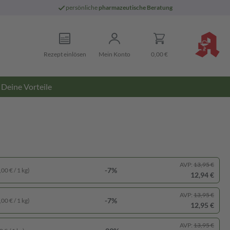
persönliche
pharmazeutische Beratung
Rezept einlösen
Mein Konto
0,00 €
Deine Vorteile
AVP:
13,95 €
-7%
00 € / 1 kg)
12,94 €
AVP:
13,95 €
-7%
00 € / 1 kg)
12,95 €
AVP:
13,95 €