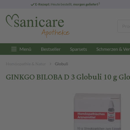
3
E-Rezept:
Heute bestellt,
morgen geliefert
Menü
Bestseller
Sparsets
Schmerzen & Ver
Homöopathie & Natur
Globuli
GINKGO BILOBA D 3 Globuli 10 g Glo