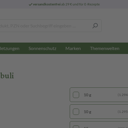
versandkostenfrei
ab 29 € und für E-Rezepte
letzungen
Sonnenschutz
Marken
Themenwelten
buli
10 g
(1.294,
10 g
(1.295,