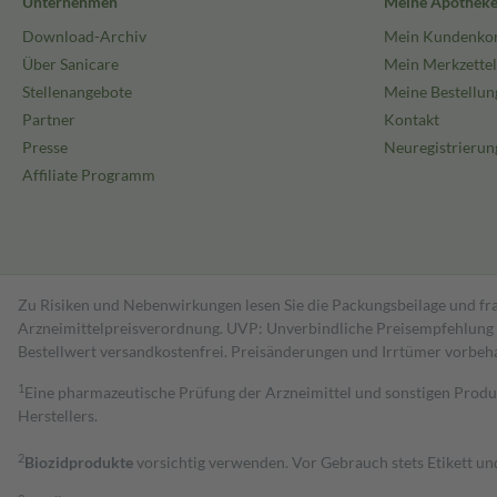
Unternehmen
Meine Apothek
Download-Archiv
Mein Kundenko
Über Sanicare
Mein Merkzettel
Stellenangebote
Meine Bestellun
Partner
Kontakt
Presse
Neuregistrierun
Affiliate Programm
Zu Risiken und Nebenwirkungen lesen Sie die Packungsbeilage und fra
Arzneimittelpreisverordnung. UVP: Unverbindliche Preisempfehlung de
Bestell­wert versand­kosten­frei. Preisänderungen und Irrtümer vorbeh
1
Eine pharmazeutische Prüfung der Arzneimittel und sonstigen Pro
Herstellers.
2
Biozidprodukte
vorsichtig verwenden. Vor Gebrauch stets Etikett u