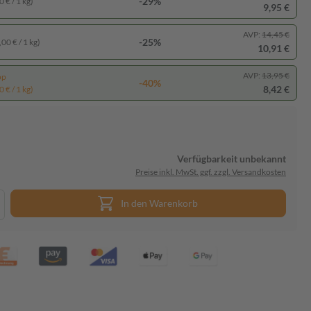
-29%
 € / 1 kg)
9,95 €
AVP:
14,45 €
-25%
00 € / 1 kg)
10,91 €
AVP:
13,95 €
pp
-40%
8,42 €
 € / 1 kg)
Verfügbarkeit unbekannt
Preise inkl. MwSt. ggf. zzgl. Versandkosten
In den Warenkorb