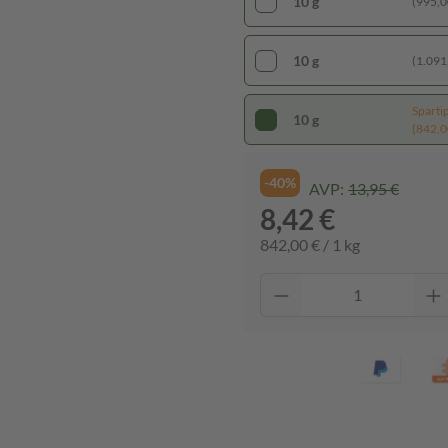
10 g
(995,00
10 g
(1.091,
Sparti
10 g
(842,00
-40%
AVP:
13,95 €
8,42 €
842,00 € / 1 kg