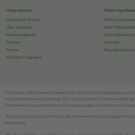
Unternehmen
Meine Apothek
Download-Archiv
Mein Kundenko
Über Sanicare
Mein Merkzettel
Stellenangebote
Meine Bestellun
Partner
Kontakt
Presse
Neuregistrierun
Affiliate Programm
Zu Risiken und Nebenwirkungen lesen Sie die Packungsbeilage und fra
Arzneimittelpreisverordnung. UVP: Unverbindliche Preisempfehlung de
Bestell­wert versand­kosten­frei. Preisänderungen und Irrtümer vorbeh
1
Eine pharmazeutische Prüfung der Arzneimittel und sonstigen Pro
Herstellers.
2