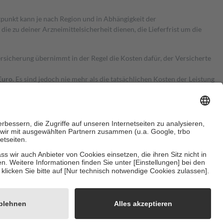
itpunkt kann je nach Region und in Abhängigkeit der
 zu deiner Arzneimittelsicherheit dienen, die Lieferfrist um die
ersicherung übernimmt in der Regel die Kosten dafür, der Versicherte
Euro.
Es sind jedoch nie mehr als die tatsächlichen Kosten der Leistung
e Zuzahlungen
an bei:
herzustellen, dass es sich um echte Bewertungen handelt. Mehr