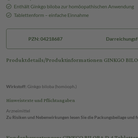
Enthält Ginkgo biloba zur homöopathischen Anwendung
Tablettenform – einfache Einnahme
PZN: 04218687
Darreichungsf
Produktdetails/Produktinformationen GINKGO BILO
Wirkstoff:
Ginkgo biloba (homöoph.)
Hinweistexte und Pflichtangaben
Arzneimittel
Zu Risiken und Nebenwirkungen lesen Sie die Packungsbeilage und fra
Kundenbewertungen: GINKGO BILOBA D 4 Tabletten 