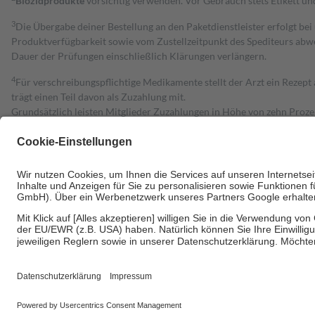
Biozidprodukte
vorsichtig verwenden. Vor Gebrauch stets Etikett u
3
Die Übergabe deiner Bestellung an den Paketdienstleister erfolgt bei
Produktverfügbarkeit sowie vom Zustellzeitpunkt des Spediteurs abwe
Dauer der Prüfungen einschließlich Klärungen verlängern.
4
Für verschreibungspflichtige Medikamente stellt der Arzt ein Rezept 
trägt einen Teil davon als Zuzahlung mit.
Grundsätzlich leisten Mitglieder Zuzahlungen in Höhe von zehn Proz
zu entrichten.
Diese Regeln gelten grundsätzlich auch für Online-Apotheken.
Bei Heilmitteln und häuslicher Krankenpflege beträgt die Zuzahlung 
Um das Engagement der Versicherten für ihre eigene Gesundheit zu stä
• Kindern und Jugendlichen bis zum vollendeten 18. Lebensjahr mit
• Untersuchungen zur Vorsorge und Früherkennung, die von der GKV
• empfohlenen Schutzimpfungen
• Harn- und Blutteststreifen
Wir nutzen Trusted Shops als unabhängigen Dienstleister für die Ein
Informationen findest du hier: https://help.etrusted.com/hc/de/arti
Einige Bilder und Inhalte wurden unter Zuhilfenahme künstlicher Intell