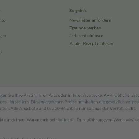
e
So geht's
nto
Newsletter anfordern
Freunde werben
gen
E-Rezept einlösen
Papier Rezept einlösen
g
gen Sie Ihre Ärztin, Ihren Arzt oder in Ihrer Apotheke. AVP: Üblicher A
s Herstellers. Die angegebenen Preise beinhalten die gesetzlich vorgesc
alten. Alle Angebote und Gratis-Beigaben nur solange der Vorrat reicht.
dukte in deinem Warenkorb beinhaltet die Durchführung von Wechselwir