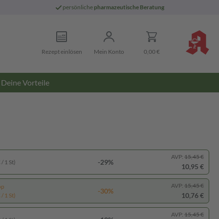
persönliche
pharmazeutische Beratung
Rezept einlösen
Mein Konto
0,00 €
Deine Vorteile
AVP:
15,45 €
-29%
/ 1 St)
10,95 €
AVP:
15,45 €
pp
-30%
10,76 €
/ 1 St)
AVP:
15,45 €