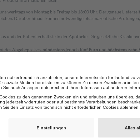
nd Produktinformationen lesen.
 uns werktags von Montag bis Freitag bis 18:00 Uhr. Der genaue Lieferze
ichen. Darüber hinaus können notwendige pharmazeutische Prüfungen, die
aus und der Patient erhält sie in der Apotheke. Die gesetzliche Krankenv
ent des Abgabepreises,
mindestens
jedoch
fünf Euro
und
höchstens zehn 
zehn Prozent der Kosten sowie zehn Euro je Verordnung.
rken und die besondere Stellung der Familie zu unterstützen, fallen
kein
 Ausnahme der Fahrkosten
 getragen werden
holung von Bewertungen. Trusted Shops hat Maßnahmen getroffen, um sic
cles/4419944605341
igenz erstellt.