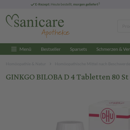
3
E-Rezept:
Heute bestellt,
morgen geliefert
Menü
Bestseller
Sparsets
Schmerzen & Ver
Homöopathie & Natur
Homöopathische Mittel nach Beschwerd
GINKGO BILOBA D 4 Tabletten 80 St