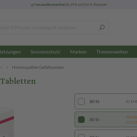
versandkostenfrei
ab 29 € und für E-Rezepte
letzungen
Sonnenschutz
Marken
Themenwelten
en
Homöopathie Gefäßsystem
 Tabletten
80 St
(0,14 € 
Sparti
80 St
(0,13 € 