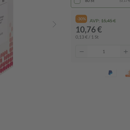
80 St
(0,17 € 
-30%
AVP:
15,45 €
10,76 €
0,13 € / 1 St