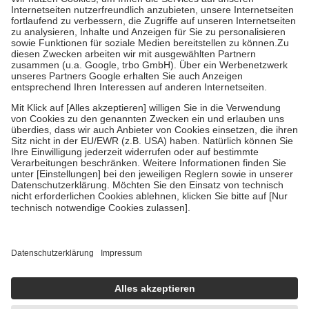
Grundsätzlich leisten Mitglieder Zuzahlungen in Höhe von zehn
Prozent des Abgabepreises,
mindestens
jedoch
fünf Euro
und
höchstens zehn Euro.
Es sind jedoch nie mehr als die tatsächlichen
Kosten der Leistung zu entrichten.
Diese Regeln gelten grundsätzlich auch für Online-Apotheken.
Bei Heilmitteln und häuslicher Krankenpflege beträgt die
Zuzahlung zehn Prozent der Kosten sowie zehn Euro je
Verordnung.
Um das Engagement der Versicherten für ihre eigene Gesundheit zu
stärken und die besondere Stellung der Familie zu unterstützen,
fallen
keine Zuzahlungen
an bei:
• Kindern und Jugendlichen bis zum vollendeten 18. Lebensjahr
mit Ausnahme der Fahrkosten
• Untersuchungen zur Vorsorge und Früherkennung, die von der
GKV getragen werden
• empfohlenen Schutzimpfungen
• Harn- und Blutteststreifen
Wir nutzen Trusted Shops als unabhängigen Dienstleister für die
Einholung von Bewertungen. Trusted Shops hat Maßnahmen
getroffen, um sicherzustellen, dass es sich um echte Bewertungen
handelt. Mehr Informationen findest du hier: