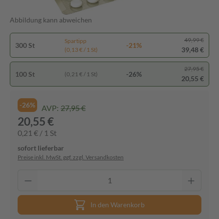
Abbildung kann abweichen
49,99 €
Spartipp
300 St
-21%
39,48 €
(0,13 € / 1 St)
27,95 €
100 St
-26%
(0,21 € / 1 St)
20,55 €
-26%
AVP:
27,95 €
20,55 €
0,21 € / 1 St
sofort lieferbar
Preise inkl. MwSt. ggf. zzgl. Versandkosten
In den Warenkorb