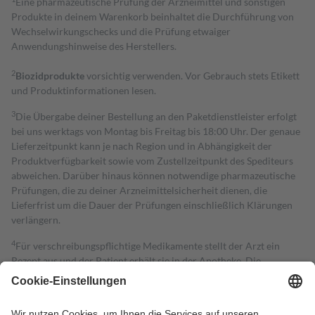
Eine pharmazeutische Prüfung der Arzneimittel und sonstigen
Produkte in deinem Warenkorb beinhaltet die Durchführung von
Wechselwirkungschecks und die Prüfung etwaiger
Anwendungshinweise des Herstellers.
2
Biozidprodukte
vorsichtig verwenden. Vor Gebrauch stets Etikett
und Produktinformationen lesen.
3
Die Übergabe deiner Bestellung an den Paketdienstleister erfolgt
bei uns werktags von Montag bis Freitag bis 18:00 Uhr. Der genaue
Lieferzeitpunkt kann je nach Region und in Abhängigkeit der
Produktverfügbarkeit sowie vom Zustellzeitpunkt des Spediteurs
abweichen. Darüber hinaus können notwendige pharmazeutische
Prüfungen, die zu deiner Arzneimittelsicherheit dienen, die
Lieferfrist um die Dauer der Prüfungen einschließlich Klärungen
verlängern.
4
Für verschreibungspflichtige Medikamente stellt der Arzt ein
Rezept aus und der Patient erhält sie in der Apotheke. Die
gesetzliche Krankenversicherung übernimmt in der Regel die
Kosten dafür, der Versicherte trägt einen Teil davon als Zuzahlung
mit.