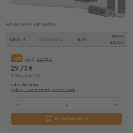
Abbildung kann abweichen
33,77 €
10X2 ml
-12%
(1.486,50 € / 1 l)
29,73 €
-12%
AVP:
33,77 €
29,73 €
1.486,50 € / 1 l
sofort lieferbar
Preise inkl. MwSt. ggf. zzgl. Versandkosten
In den Warenkorb