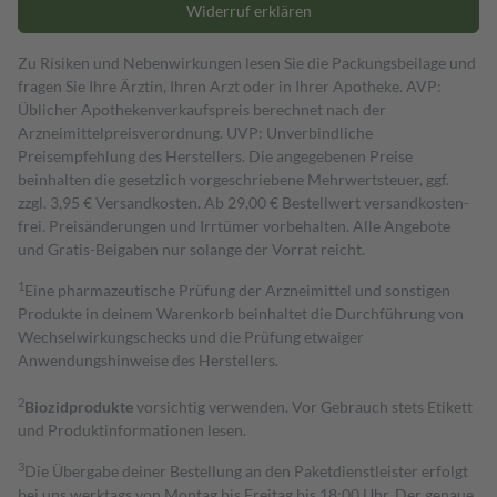
Widerruf erklären
Zu Risiken und Nebenwirkungen lesen Sie die Packungsbeilage und
fragen Sie Ihre Ärztin, Ihren Arzt oder in Ihrer Apotheke. AVP:
Üblicher Apothekenverkaufspreis berechnet nach der
Arzneimittelpreisverordnung. UVP: Unverbindliche
Preisempfehlung des Herstellers. Die angegebenen Preise
beinhalten die gesetzlich vorgeschriebene Mehrwertsteuer, ggf.
zzgl. 3,95 € Versandkosten. Ab 29,00 € Bestell­wert versand­kosten­
frei. Preisänderungen und Irrtümer vorbehalten. Alle Angebote
und Gratis-Beigaben nur solange der Vorrat reicht.
1
Eine pharmazeutische Prüfung der Arzneimittel und sonstigen
Produkte in deinem Warenkorb beinhaltet die Durchführung von
Wechselwirkungschecks und die Prüfung etwaiger
Anwendungshinweise des Herstellers.
2
Biozidprodukte
vorsichtig verwenden. Vor Gebrauch stets Etikett
und Produktinformationen lesen.
3
Die Übergabe deiner Bestellung an den Paketdienstleister erfolgt
bei uns werktags von Montag bis Freitag bis 18:00 Uhr. Der genaue