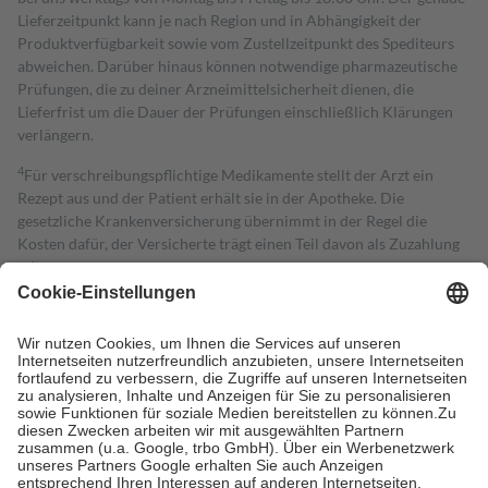
Lieferzeitpunkt kann je nach Region und in Abhängigkeit der
Produktverfügbarkeit sowie vom Zustellzeitpunkt des Spediteurs
abweichen. Darüber hinaus können notwendige pharmazeutische
Prüfungen, die zu deiner Arzneimittelsicherheit dienen, die
Lieferfrist um die Dauer der Prüfungen einschließlich Klärungen
verlängern.
4
Für verschreibungspflichtige Medikamente stellt der Arzt ein
Rezept aus und der Patient erhält sie in der Apotheke. Die
gesetzliche Krankenversicherung übernimmt in der Regel die
Kosten dafür, der Versicherte trägt einen Teil davon als Zuzahlung
mit.
Grundsätzlich leisten Mitglieder Zuzahlungen in Höhe von zehn
Prozent des Abgabepreises,
mindestens
jedoch
fünf Euro
und
höchstens zehn Euro.
Es sind jedoch nie mehr als die tatsächlichen
Kosten der Leistung zu entrichten.
Diese Regeln gelten grundsätzlich auch für Online-Apotheken.
Bei Heilmitteln und häuslicher Krankenpflege beträgt die
Zuzahlung zehn Prozent der Kosten sowie zehn Euro je
Verordnung.
Um das Engagement der Versicherten für ihre eigene Gesundheit zu